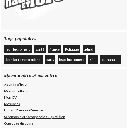
Tags populaires
jean luc romero
santé
france
Politique
admd
jean luc romero michel
paris
jean-luc romero
sida
euthanasie
Me connaître et me suivre
Agenda officiel
Mon site officiel
Mon CV
Mes livres
Hubert, l'amour d'une vie
Sérophobie et homophobie au quotidien
Quelques discours