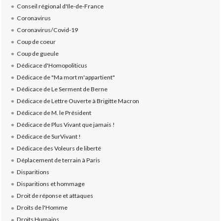
Conseil régional d'Ile-de-France
Coronavirus
Coronavirus/Covid-19
Coup de coeur
Coup de gueule
Dédicace d'Homopoliticus
Dédicace de "Ma mort m'appartient"
Dédicace de Le Serment de Berne
Dédicace de Lettre Ouverte à Brigitte Macron
Dédicace de M. le Président
Dédicace de Plus Vivant que jamais !
Dédicace de SurVivant !
Dédicace des Voleurs de liberté
Déplacement de terrain à Paris
Disparitions
Disparitions et hommage
Droit de réponse et attaques
Droits de l'Homme
Droits Humains