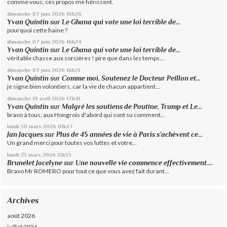
comme vous, ces propos me hérissent.
dimanche 07
juin 2026
16h26
Yvan Quintin
sur
Le Ghana qui vote une loi terrible de...
pourquoi cette haine ?
dimanche 07
juin 2026
16h24
Yvan Quintin
sur
Le Ghana qui vote une loi terrible de...
véritable chasse aux sorcières ! pire que dans les temps...
dimanche 07
juin 2026
16h21
Yvan Quintin
sur
Comme moi, Soutenez le Docteur Peillon et...
je signe bien volontiers, car la vie de chacun appartient...
dimanche 19
avril 2026
17h41
Yvan Quintin
sur
Malgré les soutiens de Poutine, Trump et Le...
bravo à tous, aux Hongrois d'abord qui sont su comment...
lundi 30
mars 2026
01h27
Jan Jacques
sur
Plus de 45 années de vie à Paris s’achèvent ce...
Un grand merci pour toutes vos luttes et votre...
lundi 23
mars 2026
13h35
Brunelet Jocelyne
sur
Une nouvelle vie commence effectivement....
Bravo Mr ROMERO pour tout ce que vous avez fait durant...
Archives
août 2026
juillet 2026