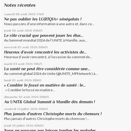
Notes récentes
samedi 08
août 2026
17h11
Ne pas oublier les LGBTQIA+ sénégalais !
Nous passons d’une information à une autre et, dans ce...
jeudi 06
août 2026
00h05
Le rôle crucial que peuvent jouer les élus...
Au Sommet mondial 2026 de l’UNITE à Manille, aux...
mercredi 05
août 2026
00h05
Heureux d’avoir rencontré les activistes de...
Heureux d’avoir rencontré, à l’occasion du sommet de...
mardi 04
août 2026
10h25
La santé ne peut être considérée comme une...
Au sommet global 2026 de Unite (@UNITE_MPNetwork ) à...
lundi 03
août 2026
08h13
« Combler le fossé en matière de santé : le...
« Combler le fossé en matière...
dimanche 02
août 2026
00h05
Au UNIT& Global Summit à Manille dès demain !
vendredi 31
juillet 2026
00h05
Plus jamais d'autres Christophe morts du chemsex !
Plus jamais d'autres Christophe morts du chemsex !...
jeudi 30
juillet 2026
00h05
Nous ne pouvons pas laisser tomber les malades...