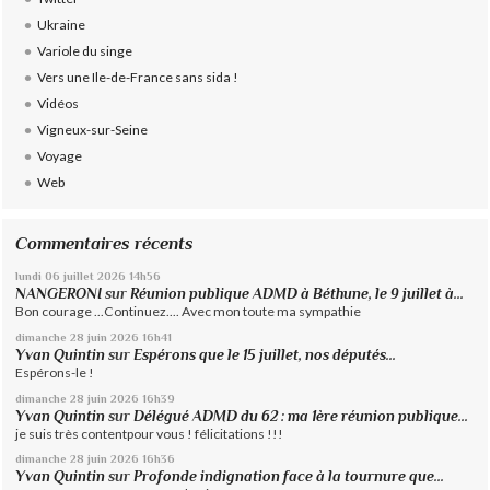
Ukraine
Variole du singe
Vers une Ile-de-France sans sida !
Vidéos
Vigneux-sur-Seine
Voyage
Web
Commentaires récents
lundi 06
juillet 2026
14h56
NANGERONI
sur
Réunion publique ADMD à Béthune, le 9 juillet à...
Bon courage ...Continuez.... Avec mon toute ma sympathie
dimanche 28
juin 2026
16h41
Yvan Quintin
sur
Espérons que le 15 juillet, nos députés...
Espérons-le !
dimanche 28
juin 2026
16h39
Yvan Quintin
sur
Délégué ADMD du 62 : ma 1ère réunion publique...
je suis très contentpour vous ! félicitations !!!
dimanche 28
juin 2026
16h36
Yvan Quintin
sur
Profonde indignation face à la tournure que...