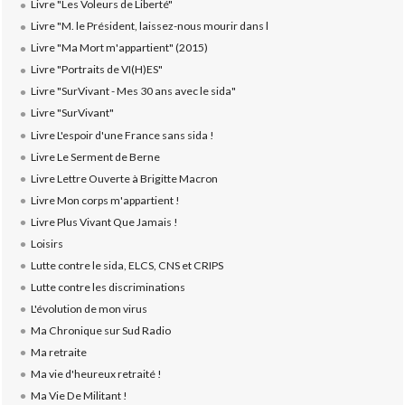
Livre "Les Voleurs de Liberté"
Livre "M. le Président, laissez-nous mourir dans l
Livre "Ma Mort m'appartient" (2015)
Livre "Portraits de VI(H)ES"
Livre "SurVivant - Mes 30 ans avec le sida"
Livre "SurVivant"
Livre L'espoir d'une France sans sida !
Livre Le Serment de Berne
Livre Lettre Ouverte à Brigitte Macron
Livre Mon corps m'appartient !
Livre Plus Vivant Que Jamais !
Loisirs
Lutte contre le sida, ELCS, CNS et CRIPS
Lutte contre les discriminations
L'évolution de mon virus
Ma Chronique sur Sud Radio
Ma retraite
Ma vie d'heureux retraité !
Ma Vie De Militant !