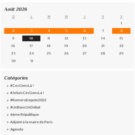
Août 2026
D
L
M
M
J
V
S
1
2
3
4
5
6
7
8
9
10
11
12
13
14
15
16
17
18
19
20
21
22
23
24
25
26
27
28
29
30
31
Catégories
#CesGensLà !
#JeSuisCesGensLà !
#RomeroDepute2022
#UnBancUnDébat
6ème République
Adjoint à la maire de Paris
Agenda