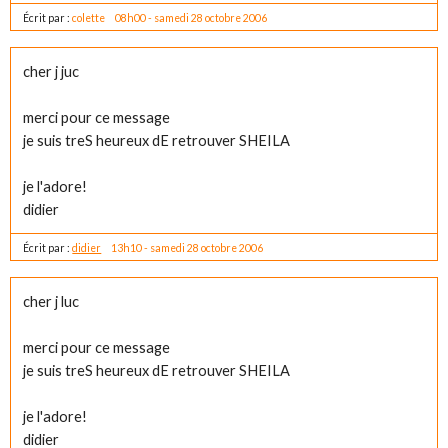
Écrit par :
colette
08h00
-
samedi 28
octobre 2006
cher j juc
merci pour ce message
je suis treS heureux dE retrouver SHEILA
je l'adore!
didier
Écrit par :
didier
13h10
-
samedi 28
octobre 2006
cher j luc
merci pour ce message
je suis treS heureux dE retrouver SHEILA
je l'adore!
didier