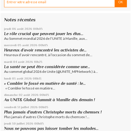
Notes récentes
jeudi 06
août 2026
00h05
Le rôle crucial que peuvent jouer les élus...
Au Sommet mondial 2026 de l’UNITE à Manille, aux...
mercredi 05
août 2026
00h05
Heureux d’avoir rencontré les activistes de...
Heureux d’avoir rencontré, à l’occasion du sommet de...
mardi 04
août 2026
10h25
La santé ne peut être considérée comme une...
Au sommet global 2026 de Unite (@UNITE_MPNetwork ) à...
lundi 03
août 2026
08h13
« Combler le fossé en matière de santé : le...
« Combler le fossé en matière...
dimanche 02
août 2026
00h05
Au UNIT& Global Summit à Manille dès demain !
vendredi 31
juillet 2026
00h05
Plus jamais d'autres Christophe morts du chemsex !
Plus jamais d'autres Christophe morts du chemsex !...
jeudi 30
juillet 2026
00h05
Nous ne pouvons pas laisser tomber les malades...