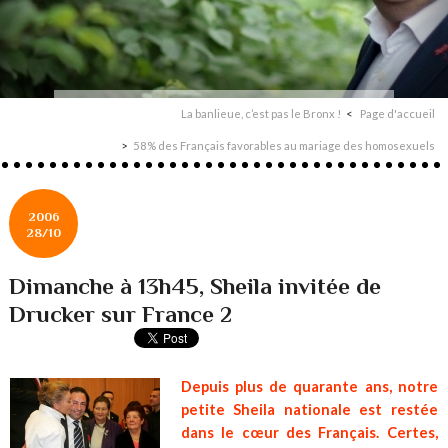
La banlieue, c’est pas le Bronx !
Page d'accueil
58% des Français favorables au mariage des homosexuels
2006
28/10
Dimanche à 13h45, Sheila invitée de
Drucker sur France 2
Depuis plus de quarante ans, notre
petite Sheila nationale est restée
dans le cœur des Français. Certes,