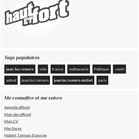
Tags populaires
jean-luc romero
sida
france
euthanasie
Politique
santé
admd
jean luc romero
jean luc romero michel
paris
Me connaître et me suivre
Agenda officiel
Mon site officiel
Mon CV
Mes livres
Hubert, l'amour d'une vie