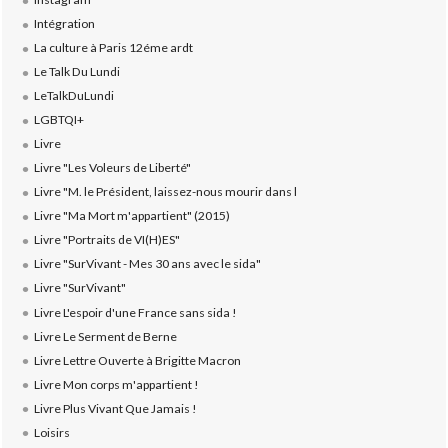
Intégration
La culture à Paris 12éme ardt
Le Talk Du Lundi
LeTalkDuLundi
LGBTQI+
Livre
Livre "Les Voleurs de Liberté"
Livre "M. le Président, laissez-nous mourir dans l
Livre "Ma Mort m'appartient" (2015)
Livre "Portraits de VI(H)ES"
Livre "SurVivant - Mes 30 ans avec le sida"
Livre "SurVivant"
Livre L'espoir d'une France sans sida !
Livre Le Serment de Berne
Livre Lettre Ouverte à Brigitte Macron
Livre Mon corps m'appartient !
Livre Plus Vivant Que Jamais !
Loisirs