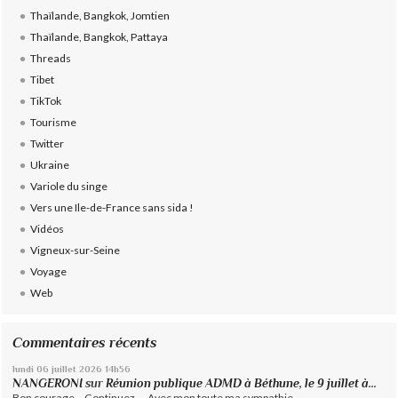
Thaïlande, Bangkok, Jomtien
Thaïlande, Bangkok, Pattaya
Threads
Tibet
TikTok
Tourisme
Twitter
Ukraine
Variole du singe
Vers une Ile-de-France sans sida !
Vidéos
Vigneux-sur-Seine
Voyage
Web
Commentaires récents
lundi 06
juillet 2026
14h56
NANGERONI
sur
Réunion publique ADMD à Béthune, le 9 juillet à...
Bon courage ...Continuez.... Avec mon toute ma sympathie