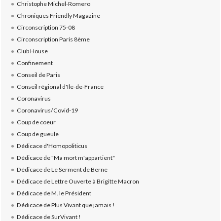
Christophe Michel-Romero
Chroniques Friendly Magazine
Circonscription 75-08
Circonscription Paris 8ème
Club House
Confinement
Conseil de Paris
Conseil régional d'Ile-de-France
Coronavirus
Coronavirus/Covid-19
Coup de coeur
Coup de gueule
Dédicace d'Homopoliticus
Dédicace de "Ma mort m'appartient"
Dédicace de Le Serment de Berne
Dédicace de Lettre Ouverte à Brigitte Macron
Dédicace de M. le Président
Dédicace de Plus Vivant que jamais !
Dédicace de SurVivant !