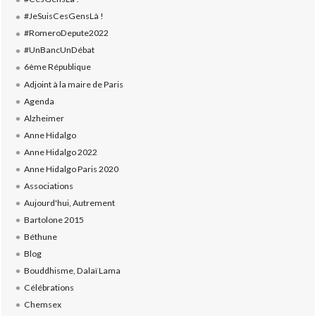
#JeSuisCesGensLà !
#RomeroDepute2022
#UnBancUnDébat
6ème République
Adjoint à la maire de Paris
Agenda
Alzheimer
Anne Hidalgo
Anne Hidalgo 2022
Anne Hidalgo Paris 2020
Associations
Aujourd'hui, Autrement
Bartolone 2015
Béthune
Blog
Bouddhisme, Dalaï Lama
Célébrations
Chemsex