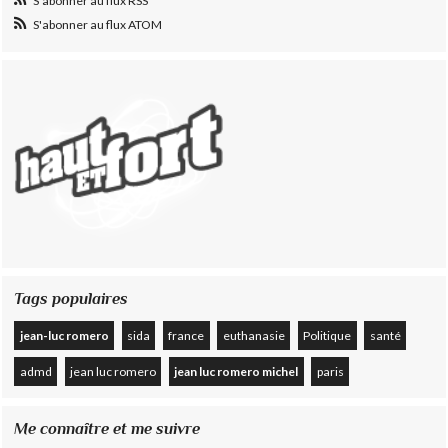
S'abonner au flux RSS
S'abonner au flux ATOM
Tags populaires
jean-luc romero
sida
france
euthanasie
Politique
santé
admd
jean luc romero
jean luc romero michel
paris
Me connaître et me suivre