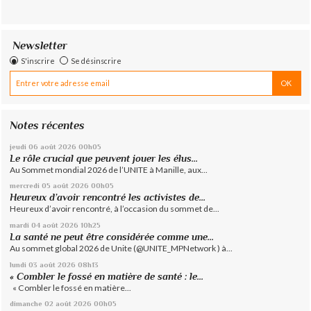
Newsletter
S'inscrire
Se désinscrire
Notes récentes
jeudi 06
août 2026
00h05
Le rôle crucial que peuvent jouer les élus...
Au Sommet mondial 2026 de l’UNITE à Manille, aux...
mercredi 05
août 2026
00h05
Heureux d’avoir rencontré les activistes de...
Heureux d’avoir rencontré, à l’occasion du sommet de...
mardi 04
août 2026
10h25
La santé ne peut être considérée comme une...
Au sommet global 2026 de Unite (@UNITE_MPNetwork ) à...
lundi 03
août 2026
08h13
« Combler le fossé en matière de santé : le...
« Combler le fossé en matière...
dimanche 02
août 2026
00h05