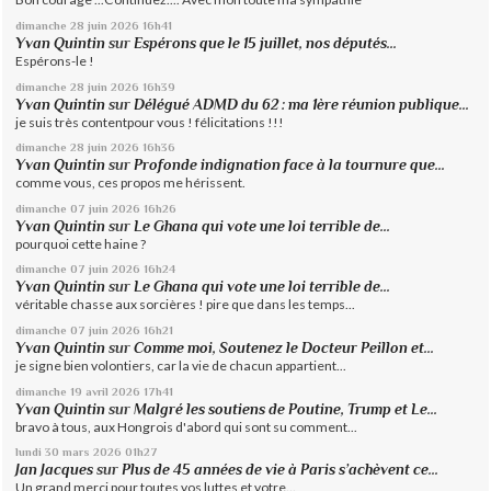
dimanche 28
juin 2026
16h41
Yvan Quintin
sur
Espérons que le 15 juillet, nos députés...
Espérons-le !
dimanche 28
juin 2026
16h39
Yvan Quintin
sur
Délégué ADMD du 62 : ma 1ère réunion publique...
je suis très contentpour vous ! félicitations !!!
dimanche 28
juin 2026
16h36
Yvan Quintin
sur
Profonde indignation face à la tournure que...
comme vous, ces propos me hérissent.
dimanche 07
juin 2026
16h26
Yvan Quintin
sur
Le Ghana qui vote une loi terrible de...
pourquoi cette haine ?
dimanche 07
juin 2026
16h24
Yvan Quintin
sur
Le Ghana qui vote une loi terrible de...
véritable chasse aux sorcières ! pire que dans les temps...
dimanche 07
juin 2026
16h21
Yvan Quintin
sur
Comme moi, Soutenez le Docteur Peillon et...
je signe bien volontiers, car la vie de chacun appartient...
dimanche 19
avril 2026
17h41
Yvan Quintin
sur
Malgré les soutiens de Poutine, Trump et Le...
bravo à tous, aux Hongrois d'abord qui sont su comment...
lundi 30
mars 2026
01h27
Jan Jacques
sur
Plus de 45 années de vie à Paris s’achèvent ce...
Un grand merci pour toutes vos luttes et votre...