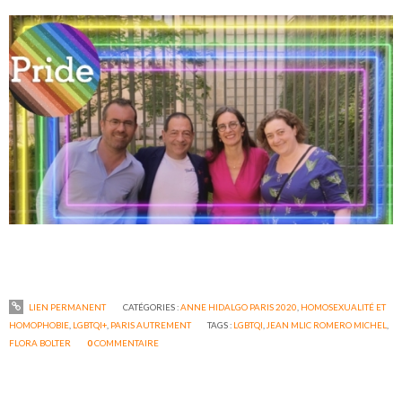
LIEN PERMANENT
CATÉGORIES :
ANNE HIDALGO PARIS 2020
,
HOMOSEXUALITÉ ET
HOMOPHOBIE
,
LGBTQI+
,
PARIS AUTREMENT
TAGS :
LGBTQI
,
JEAN MLIC ROMERO MICHEL
,
FLORA BOLTER
0
COMMENTAIRE