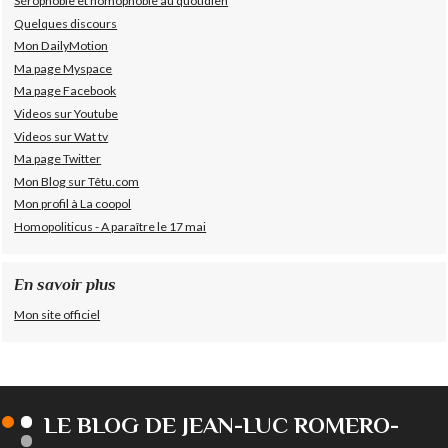
Sérophobie et homophobie au quotidien
Quelques discours
Mon DailyMotion
Ma page Myspace
Ma page Facebook
Videos sur Youtube
Videos sur Wat tv
Ma page Twitter
Mon Blog sur Têtu.com
Mon profil à La coopol
Homopoliticus - A paraître le 17 mai
En savoir plus
Mon site officiel
LE BLOG DE JEAN-LUC ROMERO-