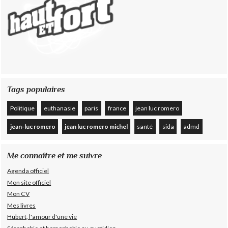
Tags populaires
Politique
euthanasie
paris
france
jean luc romero
jean-luc romero
jean luc romero michel
santé
sida
admd
Me connaître et me suivre
Agenda officiel
Mon site officiel
Mon CV
Mes livres
Hubert, l'amour d'une vie