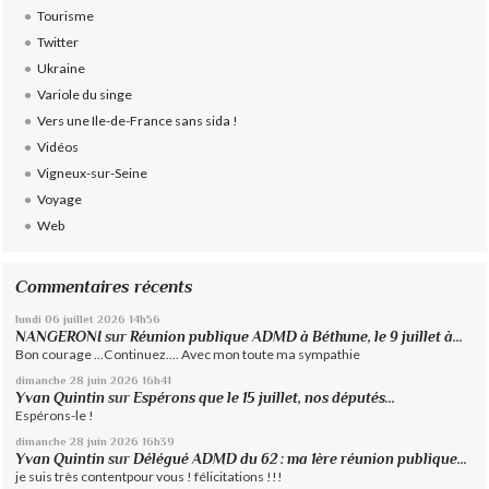
Tourisme
Twitter
Ukraine
Variole du singe
Vers une Ile-de-France sans sida !
Vidéos
Vigneux-sur-Seine
Voyage
Web
Commentaires récents
lundi 06
juillet 2026
14h56
NANGERONI
sur
Réunion publique ADMD à Béthune, le 9 juillet à...
Bon courage ...Continuez.... Avec mon toute ma sympathie
dimanche 28
juin 2026
16h41
Yvan Quintin
sur
Espérons que le 15 juillet, nos députés...
Espérons-le !
dimanche 28
juin 2026
16h39
Yvan Quintin
sur
Délégué ADMD du 62 : ma 1ère réunion publique...
je suis très contentpour vous ! félicitations !!!