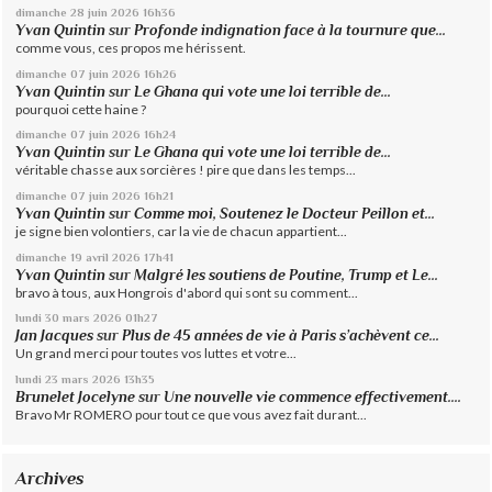
dimanche 28
juin 2026
16h36
Yvan Quintin
sur
Profonde indignation face à la tournure que...
comme vous, ces propos me hérissent.
dimanche 07
juin 2026
16h26
Yvan Quintin
sur
Le Ghana qui vote une loi terrible de...
pourquoi cette haine ?
dimanche 07
juin 2026
16h24
Yvan Quintin
sur
Le Ghana qui vote une loi terrible de...
véritable chasse aux sorcières ! pire que dans les temps...
dimanche 07
juin 2026
16h21
Yvan Quintin
sur
Comme moi, Soutenez le Docteur Peillon et...
je signe bien volontiers, car la vie de chacun appartient...
dimanche 19
avril 2026
17h41
Yvan Quintin
sur
Malgré les soutiens de Poutine, Trump et Le...
bravo à tous, aux Hongrois d'abord qui sont su comment...
lundi 30
mars 2026
01h27
Jan Jacques
sur
Plus de 45 années de vie à Paris s’achèvent ce...
Un grand merci pour toutes vos luttes et votre...
lundi 23
mars 2026
13h35
Brunelet Jocelyne
sur
Une nouvelle vie commence effectivement....
Bravo Mr ROMERO pour tout ce que vous avez fait durant...
Archives