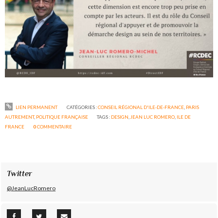
LIEN PERMANENT
CATÉGORIES :
CONSEIL RÉGIONAL D'ILE-DE-FRANCE
,
PARIS
AUTREMENT
,
POLITIQUE FRANÇAISE
TAGS :
DESIGN
,
JEAN LUC ROMERO
,
ILE DE
FRANCE
0
COMMENTAIRE
Twitter
@JeanLucRomero