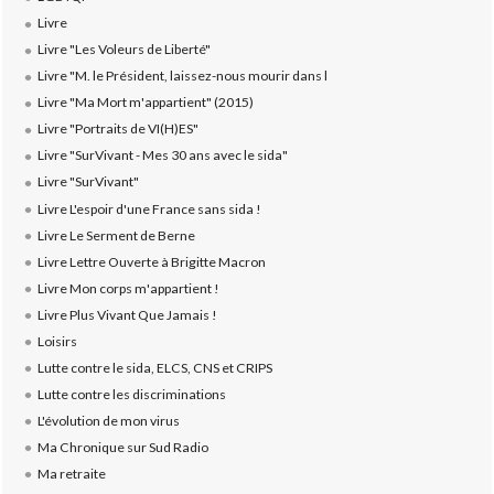
Livre
Livre "Les Voleurs de Liberté"
Livre "M. le Président, laissez-nous mourir dans l
Livre "Ma Mort m'appartient" (2015)
Livre "Portraits de VI(H)ES"
Livre "SurVivant - Mes 30 ans avec le sida"
Livre "SurVivant"
Livre L'espoir d'une France sans sida !
Livre Le Serment de Berne
Livre Lettre Ouverte à Brigitte Macron
Livre Mon corps m'appartient !
Livre Plus Vivant Que Jamais !
Loisirs
Lutte contre le sida, ELCS, CNS et CRIPS
Lutte contre les discriminations
L'évolution de mon virus
Ma Chronique sur Sud Radio
Ma retraite