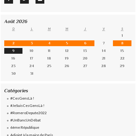
Août 2026
D
L
M
M
J
V
S
1
2
3
4
5
6
7
8
9
10
11
12
13
14
15
16
17
18
19
20
21
22
23
24
25
26
27
28
29
30
31
Catégories
#CesGensLà !
#JeSuisCesGensLà !
#RomeroDepute2022
#UnBancUnDébat
6ème République
Adjoint à la maire de Paris