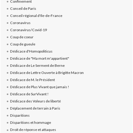
Confinement
Conseil de Paris
Conseil régional d'Ile-de-France
Coronavirus
Coronavirus/Covid-19
Coup de coeur
Coup de gueule
Dédicace d'Homopoliticus
Dédicace de "Ma mort m'appartient"
Dédicace de Le Serment de Berne
Dédicace de Lettre Ouverte à Brigitte Macron
Dédicace de M. le Président
Dédicace de Plus Vivant que jamais !
Dédicace de SurVivant !
Dédicace des Voleurs de liberté
Déplacement de terrain à Paris
Disparitions
Disparitions et hommage
Droit de réponse et attaques