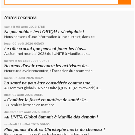
Notes récentes
samedi 08
août 2026
17h11
Ne pas oublier les LGBTQIA+ sénégalais !
Nous passons d’une information à une autre et, dans ce...
jeudi 06
août 2026
00h05
Le rôle crucial que peuvent jouer les élus...
Au Sommet mondial 2026 de l’UNITE à Manille, aux...
mercredi 05
août 2026
00h05
Heureux d’avoir rencontré les activistes de...
Heureux d’avoir rencontré, à l’occasion du sommet de...
mardi 04
août 2026
10h25
La santé ne peut être considérée comme une...
Au sommet global 2026 de Unite (@UNITE_MPNetwork ) à...
lundi 03
août 2026
08h13
« Combler le fossé en matière de santé : le...
« Combler le fossé en matière...
dimanche 02
août 2026
00h05
Au UNIT& Global Summit à Manille dès demain !
vendredi 31
juillet 2026
00h05
Plus jamais d'autres Christophe morts du chemsex !
Plus jamais d'autres Christophe morts du chemsex !...