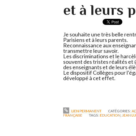
et à leurs 
Je souhaite une très belle ren
Parisiens et à leurs parents.
Reconnaissance aux enseignan
transmettre leur savoir.
Les discriminations et le harcè
souvent des tristes réalités et
des enseignants et de leurs él
Le dispositif Collèges pour l’é
développé à cet effet.
LIEN PERMANENT
CATÉGORIES :
AD
FRANÇAISE
TAGS :
EDUCATION
,
JEAN L