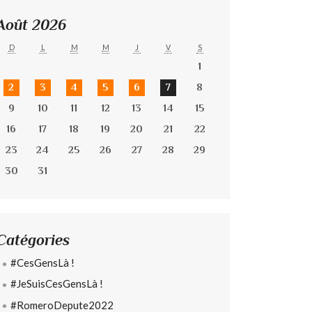
Août 2026
D
L
M
M
J
V
S
1
2
3
4
5
6
7
8
9
10
11
12
13
14
15
16
17
18
19
20
21
22
23
24
25
26
27
28
29
30
31
Catégories
#CesGensLà !
#JeSuisCesGensLà !
#RomeroDepute2022