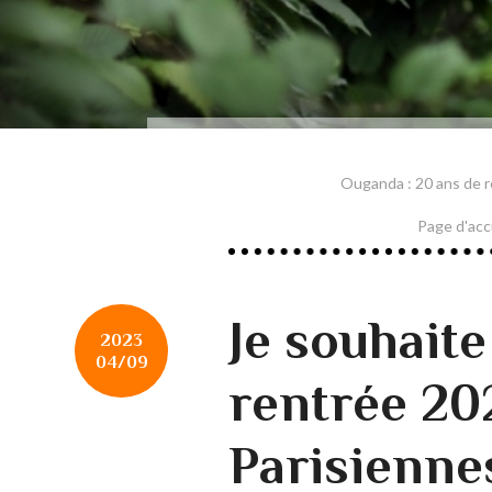
Ouganda : 20 ans de r
Page d'acc
Je souhaite
2023
04/09
rentrée 20
Parisiennes