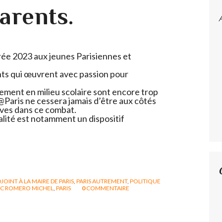
parents.
trée 2023 aux jeunes Parisiennes et
ts qui œuvrent avec passion pour
lement en milieu scolaire sont encore trop
 @Paris ne cessera jamais d’être aux côtés
èves dans ce combat.
galité est notamment un dispositif
JOINT À LA MAIRE DE PARIS
,
PARIS AUTREMENT
,
POLITIQUE
UC ROMERO MICHEL
,
PARIS
0
COMMENTAIRE