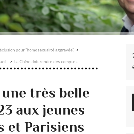
éclusion pour "homosexualité aggravée".
ueil
La Chine doit rendre des comptes.
 une très belle
23 aux jeunes
 et Parisiens