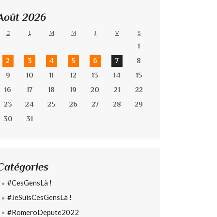
Août 2026
D
L
M
M
J
V
S
1
2
3
4
5
6
7
8
9
10
11
12
13
14
15
16
17
18
19
20
21
22
23
24
25
26
27
28
29
30
31
Catégories
#CesGensLà !
#JeSuisCesGensLà !
#RomeroDepute2022