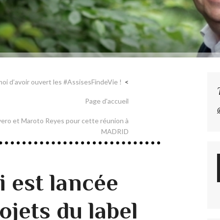
oi d’avoir ouvert les #AssisesFindeVie !
Page d'accueil
vero et Maroto Reyes pour cette réunion à
MADRID
i est lancée
rojets du label