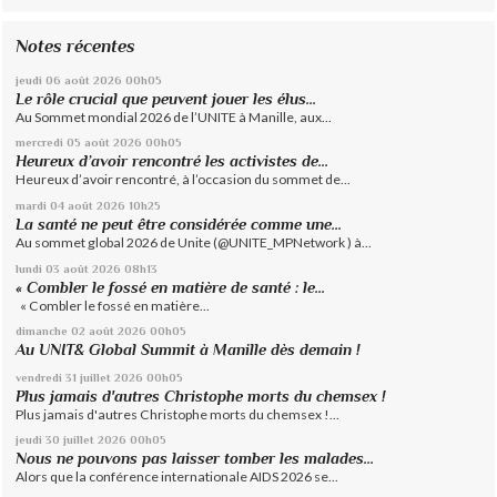
Notes récentes
jeudi 06
août 2026
00h05
Le rôle crucial que peuvent jouer les élus...
Au Sommet mondial 2026 de l’UNITE à Manille, aux...
mercredi 05
août 2026
00h05
Heureux d’avoir rencontré les activistes de...
Heureux d’avoir rencontré, à l’occasion du sommet de...
mardi 04
août 2026
10h25
La santé ne peut être considérée comme une...
Au sommet global 2026 de Unite (@UNITE_MPNetwork ) à...
lundi 03
août 2026
08h13
« Combler le fossé en matière de santé : le...
« Combler le fossé en matière...
dimanche 02
août 2026
00h05
Au UNIT& Global Summit à Manille dès demain !
vendredi 31
juillet 2026
00h05
Plus jamais d'autres Christophe morts du chemsex !
Plus jamais d'autres Christophe morts du chemsex !...
jeudi 30
juillet 2026
00h05
Nous ne pouvons pas laisser tomber les malades...
Alors que la conférence internationale AIDS 2026 se...