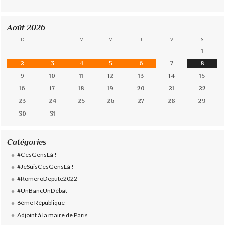
Août 2026
D
L
M
M
J
V
S
1
2
3
4
5
6
7
8
9
10
11
12
13
14
15
16
17
18
19
20
21
22
23
24
25
26
27
28
29
30
31
Catégories
#CesGensLà !
#JeSuisCesGensLà !
#RomeroDepute2022
#UnBancUnDébat
6ème République
Adjoint à la maire de Paris