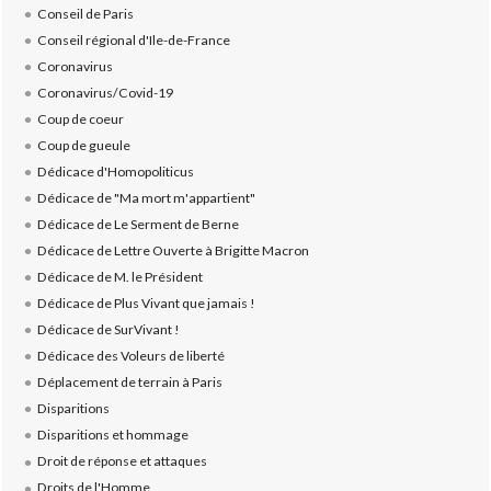
Conseil de Paris
Conseil régional d'Ile-de-France
Coronavirus
Coronavirus/Covid-19
Coup de coeur
Coup de gueule
Dédicace d'Homopoliticus
Dédicace de "Ma mort m'appartient"
Dédicace de Le Serment de Berne
Dédicace de Lettre Ouverte à Brigitte Macron
Dédicace de M. le Président
Dédicace de Plus Vivant que jamais !
Dédicace de SurVivant !
Dédicace des Voleurs de liberté
Déplacement de terrain à Paris
Disparitions
Disparitions et hommage
Droit de réponse et attaques
Droits de l'Homme