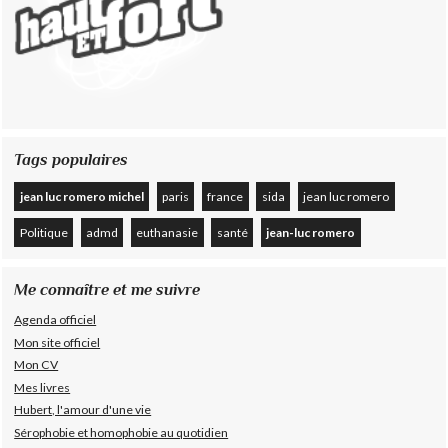
Tags populaires
jean luc romero michel
paris
france
sida
jean luc romero
Politique
admd
euthanasie
santé
jean-luc romero
Me connaître et me suivre
Agenda officiel
Mon site officiel
Mon CV
Mes livres
Hubert, l'amour d'une vie
Sérophobie et homophobie au quotidien