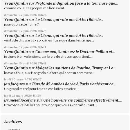
Yvan Quintin
sur
Profonde indignation face à la tournure que...
comme vous, ces propos me hérissent.
dimanche 07
juin 2026
16h26
Yvan Quintin
sur
Le Ghana qui vote une loi terrible de...
pourquoi cette haine ?
dimanche 07
juin 2026
16h24
Yvan Quintin
sur
Le Ghana qui vote une loi terrible de...
véritable chasse aux sorcières ! pire que dans les temps...
dimanche 07
juin 2026
16h21
Yvan Quintin
sur
Comme moi, Soutenez le Docteur Peillon et...
je signe bien volontiers, car la vie de chacun appartient...
dimanche 19
avril 2026
17h41
Yvan Quintin
sur
Malgré les soutiens de Poutine, Trump et Le...
bravo à tous, aux Hongrois d'abord qui sont su comment...
lundi 30
mars 2026
01h27
Jan Jacques
sur
Plus de 45 années de vie à Paris s’achèvent ce...
Un grand merci pour toutes vos luttes et votre...
lundi 23
mars 2026
13h35
Brunelet Jocelyne
sur
Une nouvelle vie commence effectivement....
Bravo Mr ROMERO pour tout ce que vous avez fait durant...
Archives