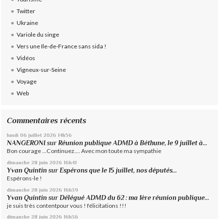
Twitter
Ukraine
Variole du singe
Vers une Ile-de-France sans sida !
Vidéos
Vigneux-sur-Seine
Voyage
Web
Commentaires récents
lundi 06
juillet 2026
14h56
NANGERONI
sur
Réunion publique ADMD à Béthune, le 9 juillet à...
Bon courage ...Continuez.... Avec mon toute ma sympathie
dimanche 28
juin 2026
16h41
Yvan Quintin
sur
Espérons que le 15 juillet, nos députés...
Espérons-le !
dimanche 28
juin 2026
16h39
Yvan Quintin
sur
Délégué ADMD du 62 : ma 1ère réunion publique...
je suis très contentpour vous ! félicitations !!!
dimanche 28
juin 2026
16h36