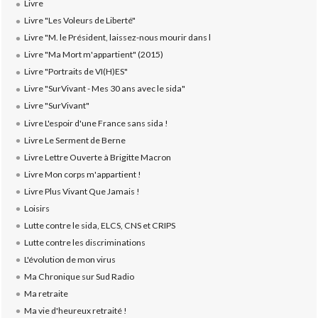
Livre
Livre "Les Voleurs de Liberté"
Livre "M. le Président, laissez-nous mourir dans l
Livre "Ma Mort m'appartient" (2015)
Livre "Portraits de VI(H)ES"
Livre "SurVivant - Mes 30 ans avec le sida"
Livre "SurVivant"
Livre L'espoir d'une France sans sida !
Livre Le Serment de Berne
Livre Lettre Ouverte à Brigitte Macron
Livre Mon corps m'appartient !
Livre Plus Vivant Que Jamais !
Loisirs
Lutte contre le sida, ELCS, CNS et CRIPS
Lutte contre les discriminations
L'évolution de mon virus
Ma Chronique sur Sud Radio
Ma retraite
Ma vie d'heureux retraité !