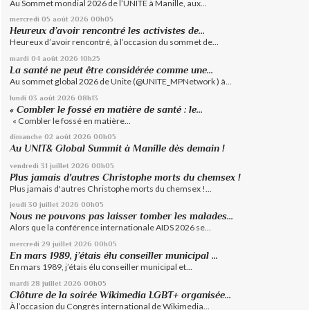
Au Sommet mondial 2026 de l’UNITE à Manille, aux...
mercredi 05
août 2026
00h05
Heureux d’avoir rencontré les activistes de...
Heureux d’avoir rencontré, à l’occasion du sommet de...
mardi 04
août 2026
10h25
La santé ne peut être considérée comme une...
Au sommet global 2026 de Unite (@UNITE_MPNetwork ) à...
lundi 03
août 2026
08h13
« Combler le fossé en matière de santé : le...
« Combler le fossé en matière...
dimanche 02
août 2026
00h05
Au UNIT& Global Summit à Manille dès demain !
vendredi 31
juillet 2026
00h05
Plus jamais d'autres Christophe morts du chemsex !
Plus jamais d'autres Christophe morts du chemsex !...
jeudi 30
juillet 2026
00h05
Nous ne pouvons pas laisser tomber les malades...
Alors que la conférence internationale AIDS 2026 se...
mercredi 29
juillet 2026
00h05
En mars 1989, j’étais élu conseiller municipal ...
En mars 1989, j’étais élu conseiller municipal et...
mardi 28
juillet 2026
00h05
Clôture de la soirée Wikimedia LGBT+ organisée...
À l’occasion du Congrès international de Wikimedia...