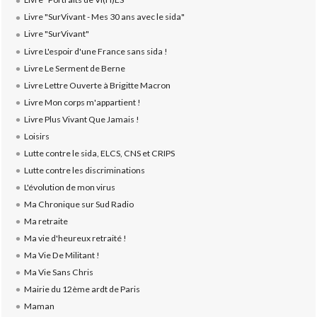
Livre "SurVivant - Mes 30 ans avec le sida"
Livre "SurVivant"
Livre L'espoir d'une France sans sida !
Livre Le Serment de Berne
Livre Lettre Ouverte à Brigitte Macron
Livre Mon corps m'appartient !
Livre Plus Vivant Que Jamais !
Loisirs
Lutte contre le sida, ELCS, CNS et CRIPS
Lutte contre les discriminations
L'évolution de mon virus
Ma Chronique sur Sud Radio
Ma retraite
Ma vie d'heureux retraité !
Ma Vie De Militant !
Ma Vie Sans Chris
Mairie du 12ème ardt de Paris
Maman