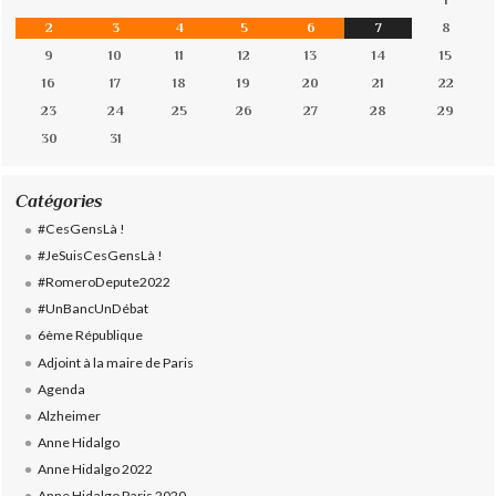
1
2
3
4
5
6
7
8
9
10
11
12
13
14
15
16
17
18
19
20
21
22
23
24
25
26
27
28
29
30
31
Catégories
#CesGensLà !
#JeSuisCesGensLà !
#RomeroDepute2022
#UnBancUnDébat
6ème République
Adjoint à la maire de Paris
Agenda
Alzheimer
Anne Hidalgo
Anne Hidalgo 2022
Anne Hidalgo Paris 2020