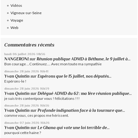
Vidéos
Vigneux-sur-Seine
Voyage
Web
Commentaires récents
lundi 06
juillet 2026
14h56
NANGERONI
sur
Réunion publique ADMD à Béthune, le 9 juillet à...
Bon courage ...Continuez.... Avec mon toute ma sympathie
dimanche 28
juin 2026
16h41
Yvan Quintin
sur
Espérons que le 15 juillet, nos députés...
Espérons-le !
dimanche 28
juin 2026
16h39
Yvan Quintin
sur
Délégué ADMD du 62 : ma 1ère réunion publique...
je suis très contentpour vous ! félicitations !!!
dimanche 28
juin 2026
16h36
Yvan Quintin
sur
Profonde indignation face à la tournure que...
comme vous, ces propos me hérissent.
dimanche 07
juin 2026
16h26
Yvan Quintin
sur
Le Ghana qui vote une loi terrible de...
pourquoi cette haine ?