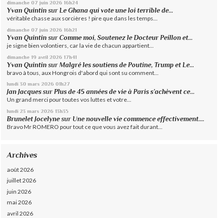
dimanche 07
juin 2026
16h24
Yvan Quintin
sur
Le Ghana qui vote une loi terrible de...
véritable chasse aux sorcières ! pire que dans les temps...
dimanche 07
juin 2026
16h21
Yvan Quintin
sur
Comme moi, Soutenez le Docteur Peillon et...
je signe bien volontiers, car la vie de chacun appartient...
dimanche 19
avril 2026
17h41
Yvan Quintin
sur
Malgré les soutiens de Poutine, Trump et Le...
bravo à tous, aux Hongrois d'abord qui sont su comment...
lundi 30
mars 2026
01h27
Jan Jacques
sur
Plus de 45 années de vie à Paris s’achèvent ce...
Un grand merci pour toutes vos luttes et votre...
lundi 23
mars 2026
13h35
Brunelet Jocelyne
sur
Une nouvelle vie commence effectivement....
Bravo Mr ROMERO pour tout ce que vous avez fait durant...
Archives
août 2026
juillet 2026
juin 2026
mai 2026
avril 2026