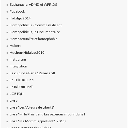
Euthanasie, ADMD et WFRtDS
Facebook
Hidalgo 2014
Homopoliticus - Comme ils disent
Homopoliticus, le Documentaire
Homosexualité et homophobie
Hubert
Huchon/Hidalgo 2010
Instagram
Intégration
La culture à Paris 12éme ardt
Le Talk Du Lundi
LeTalkDuLundi
LGBTQI+
Livre
Livre "Les Voleurs de Liberté"
Livre "M. le Président, laissez-nous mourir dans l
Livre "Ma Mort m'appartient" (2015)
Livre "Portraits de VI(H)ES"