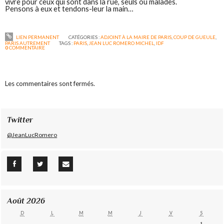
vivre pour ceux qui sont dans la rue, seuls ou malades.
Pensons à eux et tendons-leur la main…
LIEN PERMANENT
CATÉGORIES :
ADJOINT À LA MAIRE DE PARIS
,
COUP DE GUEULE
,
PARIS AUTREMENT
TAGS :
PARIS
,
JEAN LUC ROMERO MICHEL
,
IDF
0
COMMENTAIRE
Les commentaires sont fermés.
Twitter
@JeanLucRomero
Août 2026
D
L
M
M
J
V
S