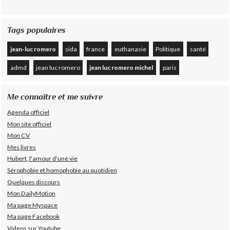
Tags populaires
jean-luc romero
sida
france
euthanasie
Politique
santé
admd
jean luc romero
jean luc romero michel
paris
Me connaître et me suivre
Agenda officiel
Mon site officiel
Mon CV
Mes livres
Hubert, l'amour d'une vie
Sérophobie et homophobie au quotidien
Quelques discours
Mon DailyMotion
Ma page Myspace
Ma page Facebook
Videos sur Youtube