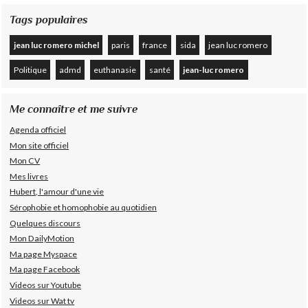
Tags populaires
jean luc romero michel
paris
france
sida
jean luc romero
Politique
admd
euthanasie
santé
jean-luc romero
Me connaître et me suivre
Agenda officiel
Mon site officiel
Mon CV
Mes livres
Hubert, l'amour d'une vie
Sérophobie et homophobie au quotidien
Quelques discours
Mon DailyMotion
Ma page Myspace
Ma page Facebook
Videos sur Youtube
Videos sur Wat tv