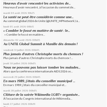
Heureux d’avoir rencontré les activistes de...
Heureux d’avoir rencontré, à l’occasion du sommet de...
mardi 04
août 2026
10h25
La santé ne peut être considérée comme une...
Au sommet global 2026 de Unite (@UNITE_MPNetwork ) à...
lundi 03
août 2026
08h13
« Combler le fossé en matière de santé : le...
« Combler le fossé en matière...
dimanche 02
août 2026
00h05
Au UNIT& Global Summit à Manille dès demain !
vendredi 31
juillet 2026
00h05
Plus jamais d'autres Christophe morts du chemsex !
Plus jamais d'autres Christophe morts du chemsex !...
jeudi 30
juillet 2026
00h05
Nous ne pouvons pas laisser tomber les malades...
Alors que la conférence internationale AIDS 2026 se...
mercredi 29
juillet 2026
00h05
En mars 1989, j’étais élu conseiller municipal ...
En mars 1989, j’étais élu conseiller municipal et...
mardi 28
juillet 2026
00h05
Clôture de la soirée Wikimedia LGBT+ organisée...
À l’occasion du Congrès international de Wikimedia...
lundi 27
juillet 2026
00h19