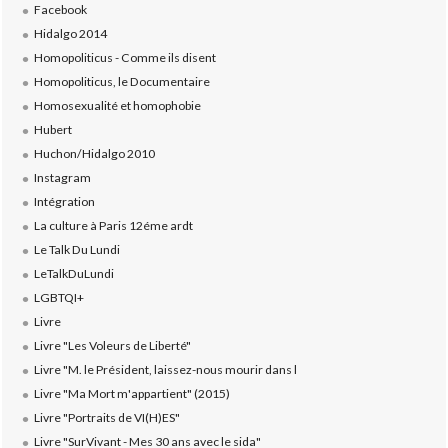
Facebook
Hidalgo 2014
Homopoliticus - Comme ils disent
Homopoliticus, le Documentaire
Homosexualité et homophobie
Hubert
Huchon/Hidalgo 2010
Instagram
Intégration
La culture à Paris 12éme ardt
Le Talk Du Lundi
LeTalkDuLundi
LGBTQI+
Livre
Livre "Les Voleurs de Liberté"
Livre "M. le Président, laissez-nous mourir dans l
Livre "Ma Mort m'appartient" (2015)
Livre "Portraits de VI(H)ES"
Livre "SurVivant - Mes 30 ans avec le sida"