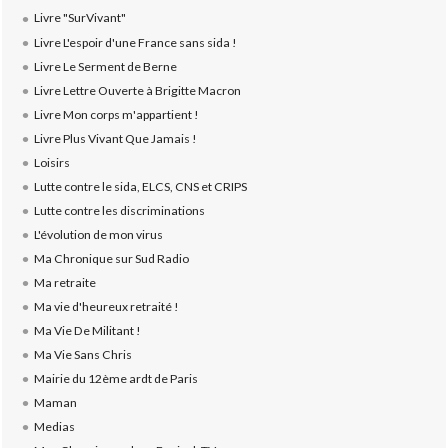
Livre "SurVivant"
Livre L'espoir d'une France sans sida !
Livre Le Serment de Berne
Livre Lettre Ouverte à Brigitte Macron
Livre Mon corps m'appartient !
Livre Plus Vivant Que Jamais !
Loisirs
Lutte contre le sida, ELCS, CNS et CRIPS
Lutte contre les discriminations
L'évolution de mon virus
Ma Chronique sur Sud Radio
Ma retraite
Ma vie d'heureux retraité !
Ma Vie De Militant !
Ma Vie Sans Chris
Mairie du 12ème ardt de Paris
Maman
Medias