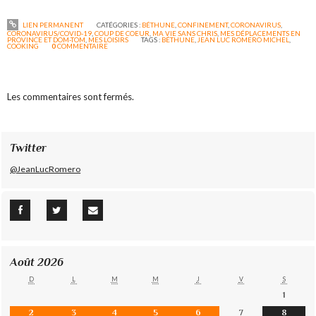
LIEN PERMANENT
CATÉGORIES :
BÉTHUNE
,
CONFINEMENT
,
CORONAVIRUS
,
CORONAVIRUS/COVID-19
,
COUP DE COEUR
,
MA VIE SANS CHRIS
,
MES DÉPLACEMENTS EN
PROVINCE ET DOM-TOM
,
MES LOISIRS
TAGS :
BÉTHUNE
,
JEAN LUC ROMERO MICHEL
,
COOKING
0
COMMENTAIRE
Les commentaires sont fermés.
Twitter
@JeanLucRomero
Août 2026
D
L
M
M
J
V
S
1
2
3
4
5
6
7
8