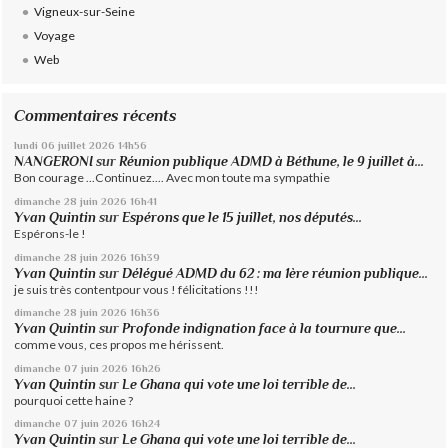
Vigneux-sur-Seine
Voyage
Web
Commentaires récents
lundi 06
juillet 2026
14h56
NANGERONI
sur
Réunion publique ADMD à Béthune, le 9 juillet à...
Bon courage ...Continuez.... Avec mon toute ma sympathie
dimanche 28
juin 2026
16h41
Yvan Quintin
sur
Espérons que le 15 juillet, nos députés...
Espérons-le !
dimanche 28
juin 2026
16h39
Yvan Quintin
sur
Délégué ADMD du 62 : ma 1ère réunion publique...
je suis très contentpour vous ! félicitations !!!
dimanche 28
juin 2026
16h36
Yvan Quintin
sur
Profonde indignation face à la tournure que...
comme vous, ces propos me hérissent.
dimanche 07
juin 2026
16h26
Yvan Quintin
sur
Le Ghana qui vote une loi terrible de...
pourquoi cette haine ?
dimanche 07
juin 2026
16h24
Yvan Quintin
sur
Le Ghana qui vote une loi terrible de...