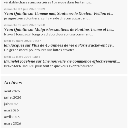
véritable chasse aux sorcières ! pire que dans les temps...
dimanche 07
juin 2026
16h21
Yvan Quintin
sur
Comme moi, Soutenez le Docteur Peillon et...
je signe bien volontiers, car la vie de chacun appartient...
dimanche 19
avril 2026
17h41
Yvan Quintin
sur
Malgré les soutiens de Poutine, Trump et Le...
bravo à tous, aux Hongrois d'abord qui sont su comment...
lundi 30
mars 2026
01h27
Jan Jacques
sur
Plus de 45 années de vie à Paris s’achèvent ce...
Un grand merci pour toutes vos luttes et votre...
lundi 23
mars 2026
13h35
Brunelet Jocelyne
sur
Une nouvelle vie commence effectivement....
Bravo Mr ROMERO pour tout ce que vous avez fait durant...
Archives
août 2026
juillet 2026
juin 2026
mai 2026
avril 2026
mars 2026