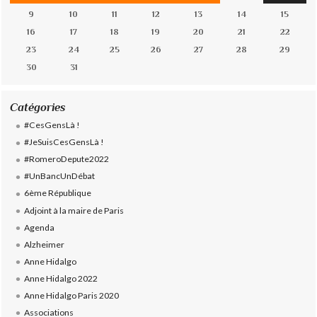
9
10
11
12
13
14
15
16
17
18
19
20
21
22
23
24
25
26
27
28
29
30
31
Catégories
#CesGensLà !
#JeSuisCesGensLà !
#RomeroDepute2022
#UnBancUnDébat
6ème République
Adjoint à la maire de Paris
Agenda
Alzheimer
Anne Hidalgo
Anne Hidalgo 2022
Anne Hidalgo Paris 2020
Associations