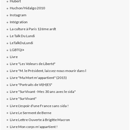
Hubert
Huchon/Hidalgo 2010
Instagram
Intégration
La culture à Paris 12éme ardt
Le Talk Du Lundi
LeTalkDuLundi
LGBTQI+
Livre
Livre "Les Voleurs de Liberté"
Livre "M. le Président, laissez-nous mourir dans l
Livre "Ma Mort m'appartient" (2015)
Livre "Portraits de VI(H)ES"
Livre "SurVivant - Mes 30 ans avec le sida"
Livre "SurVivant"
Livre L'espoir d'une France sans sida !
Livre Le Serment de Berne
Livre Lettre Ouverte à Brigitte Macron
Livre Mon corps m'appartient !