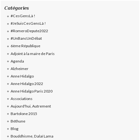
Catégories
#CesGensLà !
#JeSuisCesGensLà !
#RomeroDepute2022
#UnBancUnDébat
6ème République
Adjoint à la maire de Paris
Agenda
Alzheimer
Anne Hidalgo
Anne Hidalgo 2022
Anne Hidalgo Paris 2020
Associations
Aujourd'hui, Autrement
Bartolone 2015
Béthune
Blog
Bouddhisme, Dalaï Lama