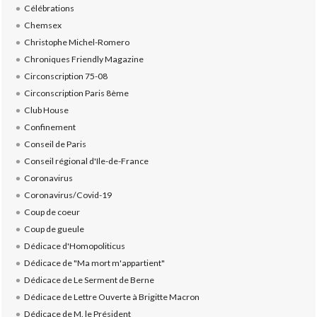
Célébrations
Chemsex
Christophe Michel-Romero
Chroniques Friendly Magazine
Circonscription 75-08
Circonscription Paris 8ème
Club House
Confinement
Conseil de Paris
Conseil régional d'Ile-de-France
Coronavirus
Coronavirus/Covid-19
Coup de coeur
Coup de gueule
Dédicace d'Homopoliticus
Dédicace de "Ma mort m'appartient"
Dédicace de Le Serment de Berne
Dédicace de Lettre Ouverte à Brigitte Macron
Dédicace de M. le Président