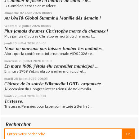
« Combler le fossé en matière de santé : le...
« Combler le fossé en matière...
dimanche 02
août 2026
00h05
Au UNIT& Global Summit à Manille dès demain !
vendredi 31
juillet 2026
00h05
Plus jamais d'autres Christophe morts du chemsex !
Plus jamais d'autres Christophe morts du chemsex !...
jeudi 30
juillet 2026
00h05
Nous ne pouvons pas laisser tomber les malades...
Alors que la conférence internationale AIDS 2026 se...
mercredi 29
juillet 2026
00h05
En mars 1989, j’étais élu conseiller municipal ...
En mars 1989, j’étais élu conseiller municipal et...
mardi 28
juillet 2026
00h05
Clôture de la soirée Wikimedia LGBT+ organisée...
À l’occasion du Congrès international de Wikimedia...
lundi 27
juillet 2026
00h19
Tristesse.
Tristesse. Pensées pour la personne tuée à Berlin à...
Rechercher