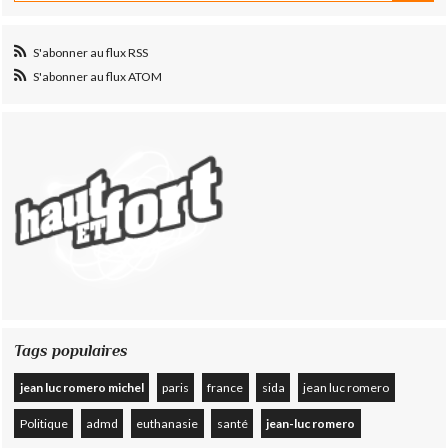
S'abonner au flux RSS
S'abonner au flux ATOM
Tags populaires
jean luc romero michel
paris
france
sida
jean luc romero
Politique
admd
euthanasie
santé
jean-luc romero