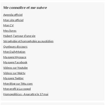
Me connaître et me suivre
Agenda officiel
Mon site officiel
Mon CV
Mes livres
Hubert, l'amour d'une vie
Sérophobie et homophobie au quotidien
Quelques discours
Mon DailyMotion
Ma page Myspace
Ma page Facebook
Videos sur Youtube
Videos sur Wat tv
Ma page Twitter
Mon Blog sur Têtu.com
Mon profil à La coopol
Homopoliticus - A paraître le 17 mai