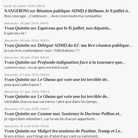
lundi 06
juillet 2026
14h56
NANGERONI
sur
Réunion publique ADMD à Béthune, le 9 juillet à...
Bon courage ...Continuez.... Avec mon toute ma sympathie
dimanche 28
juin 2026
16h41
Yvan Quintin
sur
Espérons que le 15 juillet, nos députés...
Espérons-le !
dimanche 28
juin 2026
16h39
Yvan Quintin
sur
Délégué ADMD du 62 : ma 1ère réunion publique...
je suis très contentpour vous ! félicitations !!!
dimanche 28
juin 2026
16h36
Yvan Quintin
sur
Profonde indignation face à la tournure que...
comme vous, ces propos me hérissent.
dimanche 07
juin 2026
16h26
Yvan Quintin
sur
Le Ghana qui vote une loi terrible de...
pourquoi cette haine ?
dimanche 07
juin 2026
16h24
Yvan Quintin
sur
Le Ghana qui vote une loi terrible de...
véritable chasse aux sorcières ! pire que dans les temps...
dimanche 07
juin 2026
16h21
Yvan Quintin
sur
Comme moi, Soutenez le Docteur Peillon et...
je signe bien volontiers, car la vie de chacun appartient...
dimanche 19
avril 2026
17h41
Yvan Quintin
sur
Malgré les soutiens de Poutine, Trump et Le...
bravo à tous, aux Hongrois d'abord qui sont su comment...