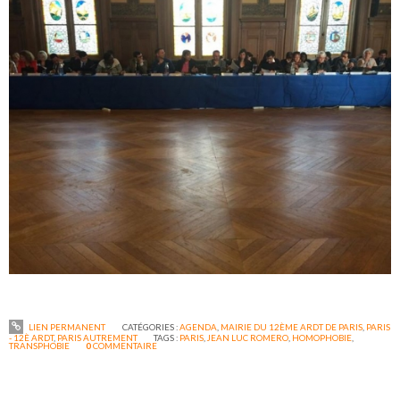
LIEN PERMANENT
CATÉGORIES :
AGENDA
,
MAIRIE DU 12ÈME ARDT DE PARIS
,
PARIS
- 12È ARDT
,
PARIS AUTREMENT
TAGS :
PARIS
,
JEAN LUC ROMERO
,
HOMOPHOBIE
,
TRANSPHOBIE
0
COMMENTAIRE