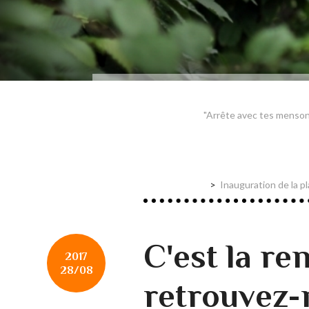
"Arrête avec tes mensong
Inauguration de la p
C'est la ren
2017
28/08
retrouvez-