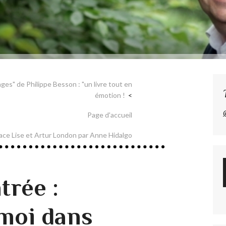
es" de Philippe Besson : "un livre tout en
émotion !
Page d'accueil
lace Lise et Artur London par Anne Hidalgo
trée :
moi dans