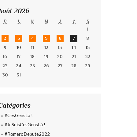
Août 2026
D
L
M
M
J
V
S
1
2
3
4
5
6
7
8
9
10
11
12
13
14
15
16
17
18
19
20
21
22
23
24
25
26
27
28
29
30
31
Catégories
#CesGensLà !
#JeSuisCesGensLà !
#RomeroDepute2022