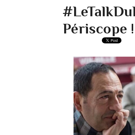
#LeTalkDuL
Périscope !