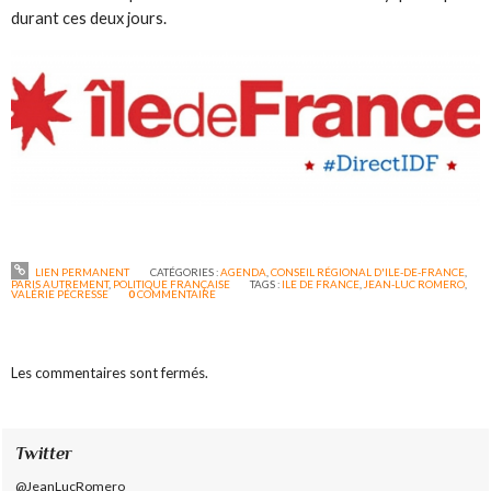
durant ces deux jours.
LIEN PERMANENT
CATÉGORIES :
AGENDA
,
CONSEIL RÉGIONAL D'ILE-DE-FRANCE
,
PARIS AUTREMENT
,
POLITIQUE FRANÇAISE
TAGS :
ILE DE FRANCE
,
JEAN-LUC ROMERO
,
VALÉRIE PÉCRESSE
0
COMMENTAIRE
Les commentaires sont fermés.
Twitter
@JeanLucRomero