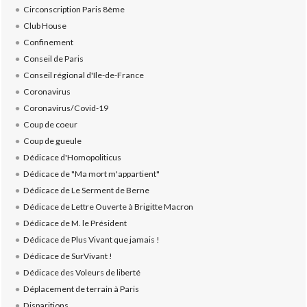
Circonscription Paris 8ème
Club House
Confinement
Conseil de Paris
Conseil régional d'Ile-de-France
Coronavirus
Coronavirus/Covid-19
Coup de coeur
Coup de gueule
Dédicace d'Homopoliticus
Dédicace de "Ma mort m'appartient"
Dédicace de Le Serment de Berne
Dédicace de Lettre Ouverte à Brigitte Macron
Dédicace de M. le Président
Dédicace de Plus Vivant que jamais !
Dédicace de SurVivant !
Dédicace des Voleurs de liberté
Déplacement de terrain à Paris
Disparitions