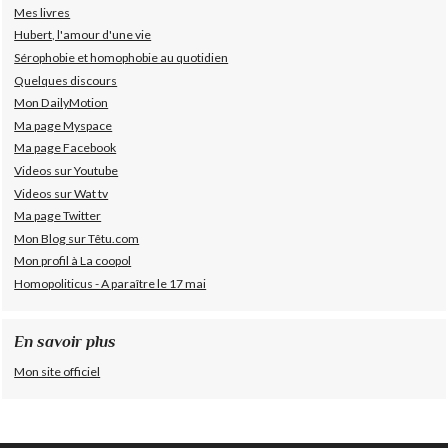
Mes livres
Hubert, l'amour d'une vie
Sérophobie et homophobie au quotidien
Quelques discours
Mon DailyMotion
Ma page Myspace
Ma page Facebook
Videos sur Youtube
Videos sur Wat tv
Ma page Twitter
Mon Blog sur Têtu.com
Mon profil à La coopol
Homopoliticus - A paraître le 17 mai
En savoir plus
Mon site officiel