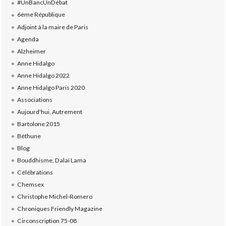
#UnBancUnDébat
6ème République
Adjoint à la maire de Paris
Agenda
Alzheimer
Anne Hidalgo
Anne Hidalgo 2022
Anne Hidalgo Paris 2020
Associations
Aujourd'hui, Autrement
Bartolone 2015
Béthune
Blog
Bouddhisme, Dalaï Lama
Célébrations
Chemsex
Christophe Michel-Romero
Chroniques Friendly Magazine
Circonscription 75-08