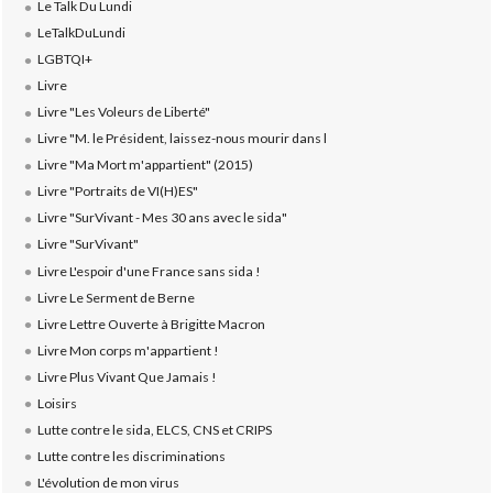
Le Talk Du Lundi
LeTalkDuLundi
LGBTQI+
Livre
Livre "Les Voleurs de Liberté"
Livre "M. le Président, laissez-nous mourir dans l
Livre "Ma Mort m'appartient" (2015)
Livre "Portraits de VI(H)ES"
Livre "SurVivant - Mes 30 ans avec le sida"
Livre "SurVivant"
Livre L'espoir d'une France sans sida !
Livre Le Serment de Berne
Livre Lettre Ouverte à Brigitte Macron
Livre Mon corps m'appartient !
Livre Plus Vivant Que Jamais !
Loisirs
Lutte contre le sida, ELCS, CNS et CRIPS
Lutte contre les discriminations
L'évolution de mon virus