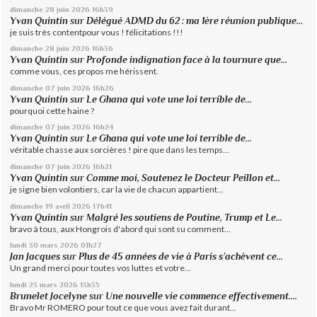
dimanche 28
juin 2026
16h39
Yvan Quintin
sur
Délégué ADMD du 62 : ma 1ère réunion publique...
je suis très contentpour vous ! félicitations !!!
dimanche 28
juin 2026
16h36
Yvan Quintin
sur
Profonde indignation face à la tournure que...
comme vous, ces propos me hérissent.
dimanche 07
juin 2026
16h26
Yvan Quintin
sur
Le Ghana qui vote une loi terrible de...
pourquoi cette haine ?
dimanche 07
juin 2026
16h24
Yvan Quintin
sur
Le Ghana qui vote une loi terrible de...
véritable chasse aux sorcières ! pire que dans les temps...
dimanche 07
juin 2026
16h21
Yvan Quintin
sur
Comme moi, Soutenez le Docteur Peillon et...
je signe bien volontiers, car la vie de chacun appartient...
dimanche 19
avril 2026
17h41
Yvan Quintin
sur
Malgré les soutiens de Poutine, Trump et Le...
bravo à tous, aux Hongrois d'abord qui sont su comment...
lundi 30
mars 2026
01h27
Jan Jacques
sur
Plus de 45 années de vie à Paris s’achèvent ce...
Un grand merci pour toutes vos luttes et votre...
lundi 23
mars 2026
13h35
Brunelet Jocelyne
sur
Une nouvelle vie commence effectivement....
Bravo Mr ROMERO pour tout ce que vous avez fait durant...