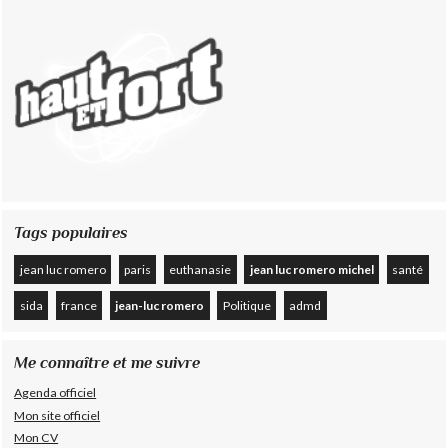
Tags populaires
jean luc romero
paris
euthanasie
jean luc romero michel
santé
sida
france
jean-luc romero
Politique
admd
Me connaître et me suivre
Agenda officiel
Mon site officiel
Mon CV