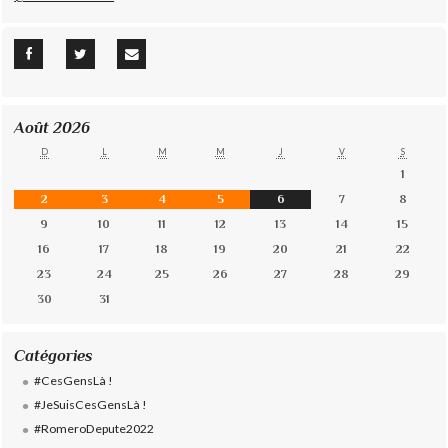
Août 2026
D
L
M
M
J
V
S
1
2
3
4
5
6
7
8
9
10
11
12
13
14
15
16
17
18
19
20
21
22
23
24
25
26
27
28
29
30
31
Catégories
#CesGensLà !
#JeSuisCesGensLà !
#RomeroDepute2022