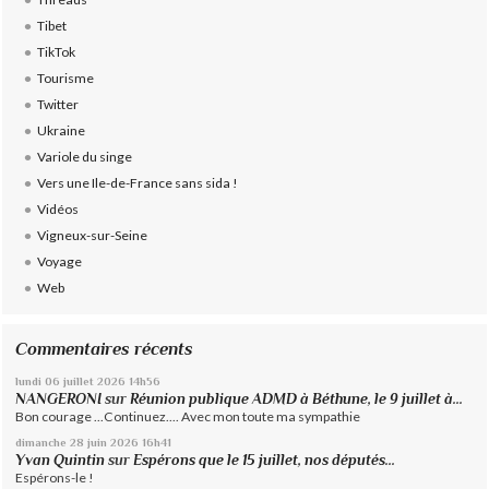
Tibet
TikTok
Tourisme
Twitter
Ukraine
Variole du singe
Vers une Ile-de-France sans sida !
Vidéos
Vigneux-sur-Seine
Voyage
Web
Commentaires récents
lundi 06
juillet 2026
14h56
NANGERONI
sur
Réunion publique ADMD à Béthune, le 9 juillet à...
Bon courage ...Continuez.... Avec mon toute ma sympathie
dimanche 28
juin 2026
16h41
Yvan Quintin
sur
Espérons que le 15 juillet, nos députés...
Espérons-le !