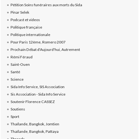
Pétition Soins funéraires aux morts du Sida
Pinar Selek
Podcast et videos
Politique française
Politique internationale
Pour Paris 12ème, Romero 2007
Prochain Débat d'Aujourd'hui, Autrement
Rémi Féraud
Saint-Ouen
Santé
Science
Sida Info Service, SIS Association
Sis Association - Sida Info Service
Soutenir Florence CASSEZ
Soutiens
Sport
Thaïlande, Bangkok, Jomtien
Thaïlande, Bangkok, Pattaya
Threads