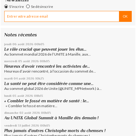
S'inscrire
Se désinscrire
Notes récentes
jeudi 06
août 2026
00h05
Le rôle crucial que peuvent jouer les élus...
Au Sommet mondial 2026 de l’UNITE à Manille, aux...
mercredi 05
août 2026
00h05
Heureux d’avoir rencontré les activistes de...
Heureux d’avoir rencontré, à l’occasion du sommet de...
mardi 04
août 2026
10h25
La santé ne peut être considérée comme une...
Au sommet global 2026 de Unite (@UNITE_MPNetwork ) à...
lundi 03
août 2026
08h13
« Combler le fossé en matière de santé : le...
« Combler le fossé en matière...
dimanche 02
août 2026
00h05
Au UNIT& Global Summit à Manille dès demain !
vendredi 31
juillet 2026
00h05
Plus jamais d'autres Christophe morts du chemsex !
Plus jamais d'autres Christophe morts du chemsex !...