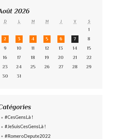
Août 2026
D
L
M
M
J
V
S
1
2
3
4
5
6
7
8
9
10
11
12
13
14
15
16
17
18
19
20
21
22
23
24
25
26
27
28
29
30
31
Catégories
#CesGensLà !
#JeSuisCesGensLà !
#RomeroDepute2022