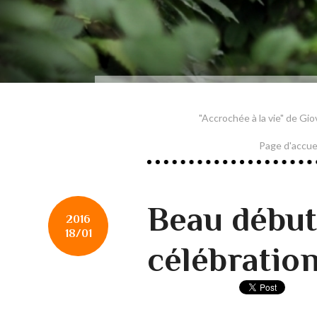
"Accrochée à la vie" de Gi
Page d'accue
Beau début
2016
18/01
célébration