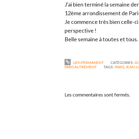
J'ai bien terminé la semaine de
12ème arrondissement de Pari
Je commence très bien celle-ci
perspective !
Belle semaine à toutes et tous.
LIEN PERMANENT
CATÉGORIES :
A
PARIS AUTREMENT
TAGS :
PARIS
,
JEAN-
Les commentaires sont fermés.