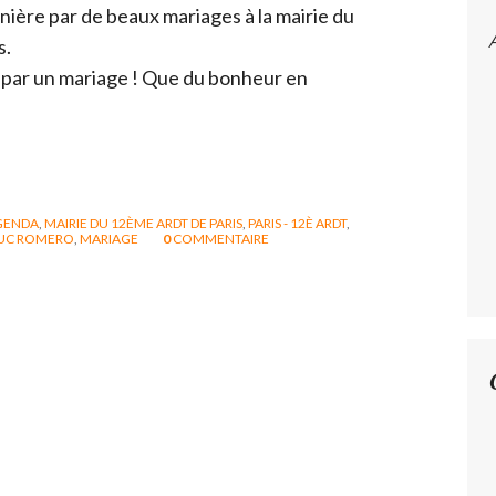
rnière par de beaux mariages à la mairie du
s.
 par un mariage ! Que du bonheur en
GENDA
,
MAIRIE DU 12ÈME ARDT DE PARIS
,
PARIS - 12È ARDT
,
LUC ROMERO
,
MARIAGE
0
COMMENTAIRE