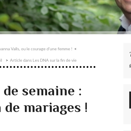
ovanna Valls, ou le courage d'une femme !
il
Article dans Les DNA sur la fin de vie
 de semaine :
 de mariages !