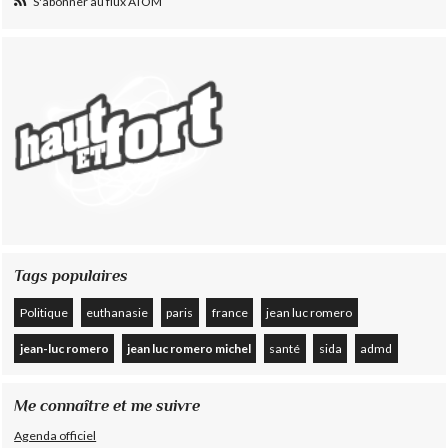
S'abonner au flux ATOM
Tags populaires
Politique
euthanasie
paris
france
jean luc romero
jean-luc romero
jean luc romero michel
santé
sida
admd
Me connaître et me suivre
Agenda officiel