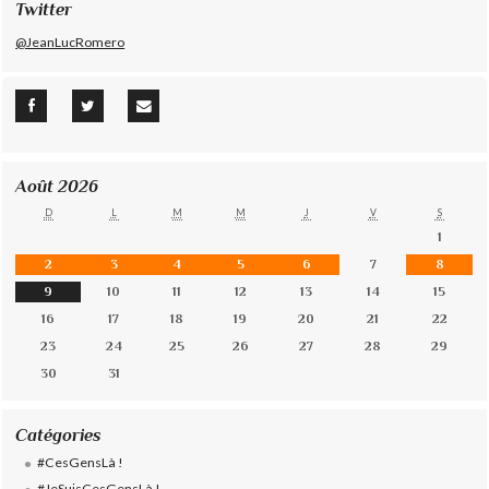
Twitter
@JeanLucRomero
Août 2026
D
L
M
M
J
V
S
1
2
3
4
5
6
7
8
9
10
11
12
13
14
15
16
17
18
19
20
21
22
23
24
25
26
27
28
29
30
31
Catégories
#CesGensLà !
#JeSuisCesGensLà !