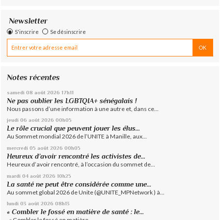
Newsletter
S'inscrire
Se désinscrire
Notes récentes
samedi 08
août 2026
17h11
Ne pas oublier les LGBTQIA+ sénégalais !
Nous passons d’une information à une autre et, dans ce...
jeudi 06
août 2026
00h05
Le rôle crucial que peuvent jouer les élus...
Au Sommet mondial 2026 de l’UNITE à Manille, aux...
mercredi 05
août 2026
00h05
Heureux d’avoir rencontré les activistes de...
Heureux d’avoir rencontré, à l’occasion du sommet de...
mardi 04
août 2026
10h25
La santé ne peut être considérée comme une...
Au sommet global 2026 de Unite (@UNITE_MPNetwork ) à...
lundi 03
août 2026
08h13
« Combler le fossé en matière de santé : le...
« Combler le fossé en matière...