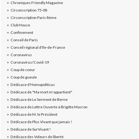
Chroniques Friendly Magazine
Circonscription 75-08
Circonscription Paris 8ème
Club House
Confinement
Conseil de Paris
Conseil régional d'Ile-de-France
Coronavirus
Coronavirus/Covid-19
Coup de coeur
Coup de gueule
Dédicace d'Homopoliticus
Dédicace de "Ma mort m'appartient"
Dédicace de Le Serment de Berne
Dédicace de Lettre Ouverte à Brigitte Macron
Dédicace de M. le Président
Dédicace de Plus Vivant que jamais !
Dédicace de SurVivant !
Dédicace des Voleurs de liberté