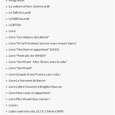
Intégration
La culture à Paris 12éme ardt
Le Talk Du Lundi
LeTalkDuLundi
LGBTQI+
Livre
Livre "Les Voleurs de Liberté"
Livre "M. le Président, laissez-nous mourir dans l
Livre "Ma Mort m'appartient" (2015)
Livre "Portraits de VI(H)ES"
Livre "SurVivant - Mes 30 ans avec le sida"
Livre "SurVivant"
Livre L'espoir d'une France sans sida !
Livre Le Serment de Berne
Livre Lettre Ouverte à Brigitte Macron
Livre Mon corps m'appartient !
Livre Plus Vivant Que Jamais !
Loisirs
Lutte contre le sida, ELCS, CNS et CRIPS