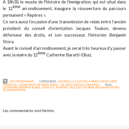
A 18h30, le musée de l’histoire de l’immigration, qui est situé dans
ème
le 12
arrondissement, inaugure la réouverture du parcours
permanent « Repères ».
Ce sera aussi l’occasion d’une transmission de relais entre l’ancien
président du conseil d’orientation Jacques Toubon, devenu
défenseur des droits, et son successeur, l’historien Benjamin
Stora.
Avant le conseil d’arrondissement, je serai très heureux d’y passer
ème
avec la maire du 12
Catherine Baratti-Elbaz.
LIEN PERMANENT
CATÉGORIES :
AGENDA
,
LA CULTURE À PARIS 12ÉME ARDT
,
MAIRIE DU 12ÈME ARDT DE PARIS
,
PARIS - 12È ARDT
,
PARIS AUTREMENT
TAGS :
CATHERINE BARRATI-ELBAZ
,
JEAN-LUC ROMERO
,
JACQUES TOUBON
,
BENJAMIN STORA
0
COMMENTAIRE
Les commentaires sont fermés.