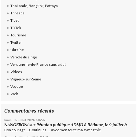
Thaïlande, Bangkok, Pattaya
Threads
Tibet
TikTok
Tourisme
Twitter
Ukraine
Variole du singe
Vers une Ile-de-France sans sida !
Vidéos
Vigneux-sur-Seine
Voyage
Web
Commentaires récents
lundi 06
juillet 2026
14h56
NANGERONI
sur
Réunion publique ADMD à Béthune, le 9 juillet à...
Bon courage ...Continuez.... Avec mon toute ma sympathie
dimanche 28
juin 2026
16h41