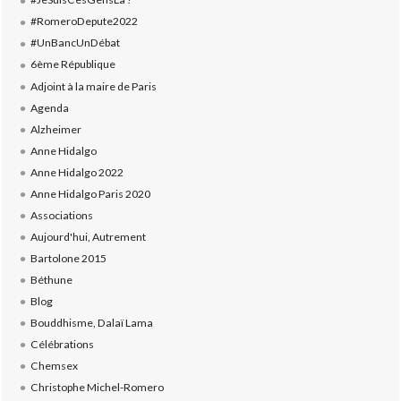
#RomeroDepute2022
#UnBancUnDébat
6ème République
Adjoint à la maire de Paris
Agenda
Alzheimer
Anne Hidalgo
Anne Hidalgo 2022
Anne Hidalgo Paris 2020
Associations
Aujourd'hui, Autrement
Bartolone 2015
Béthune
Blog
Bouddhisme, Dalaï Lama
Célébrations
Chemsex
Christophe Michel-Romero