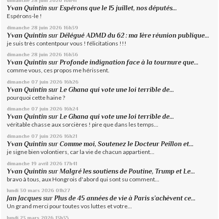
Yvan Quintin
sur
Espérons que le 15 juillet, nos députés...
Espérons-le !
dimanche 28
juin 2026
16h39
Yvan Quintin
sur
Délégué ADMD du 62 : ma 1ère réunion publique...
je suis très contentpour vous ! félicitations !!!
dimanche 28
juin 2026
16h36
Yvan Quintin
sur
Profonde indignation face à la tournure que...
comme vous, ces propos me hérissent.
dimanche 07
juin 2026
16h26
Yvan Quintin
sur
Le Ghana qui vote une loi terrible de...
pourquoi cette haine ?
dimanche 07
juin 2026
16h24
Yvan Quintin
sur
Le Ghana qui vote une loi terrible de...
véritable chasse aux sorcières ! pire que dans les temps...
dimanche 07
juin 2026
16h21
Yvan Quintin
sur
Comme moi, Soutenez le Docteur Peillon et...
je signe bien volontiers, car la vie de chacun appartient...
dimanche 19
avril 2026
17h41
Yvan Quintin
sur
Malgré les soutiens de Poutine, Trump et Le...
bravo à tous, aux Hongrois d'abord qui sont su comment...
lundi 30
mars 2026
01h27
Jan Jacques
sur
Plus de 45 années de vie à Paris s’achèvent ce...
Un grand merci pour toutes vos luttes et votre...
lundi 23
mars 2026
13h35