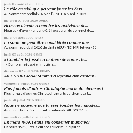
jeudi 06
août 2026
00h05
Le rôle crucial que peuvent jouer les élus...
Au Sommet mondial 2026 de l’UNITE à Manille, aux...
mercredi 05
août 2026
00h05
Heureux d’avoir rencontré les activistes de...
Heureux d’avoir rencontré, à l’occasion du sommet de...
mardi 04
août 2026
10h25
La santé ne peut être considérée comme une...
Au sommet global 2026 de Unite (@UNITE_MPNetwork ) à...
lundi 03
août 2026
08h13
« Combler le fossé en matière de santé : le...
« Combler le fossé en matière...
dimanche 02
août 2026
00h05
Au UNIT& Global Summit à Manille dès demain !
vendredi 31
juillet 2026
00h05
Plus jamais d'autres Christophe morts du chemsex !
Plus jamais d'autres Christophe morts du chemsex !...
jeudi 30
juillet 2026
00h05
Nous ne pouvons pas laisser tomber les malades...
Alors que la conférence internationale AIDS 2026 se...
mercredi 29
juillet 2026
00h05
En mars 1989, j’étais élu conseiller municipal ...
En mars 1989, j’étais élu conseiller municipal et...