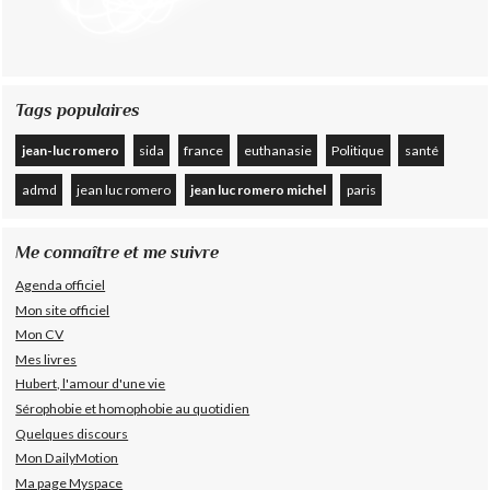
Tags populaires
jean-luc romero
sida
france
euthanasie
Politique
santé
admd
jean luc romero
jean luc romero michel
paris
Me connaître et me suivre
Agenda officiel
Mon site officiel
Mon CV
Mes livres
Hubert, l'amour d'une vie
Sérophobie et homophobie au quotidien
Quelques discours
Mon DailyMotion
Ma page Myspace