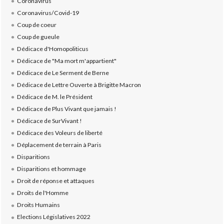
Coronavirus
Coronavirus/Covid-19
Coup de coeur
Coup de gueule
Dédicace d'Homopoliticus
Dédicace de "Ma mort m'appartient"
Dédicace de Le Serment de Berne
Dédicace de Lettre Ouverte à Brigitte Macron
Dédicace de M. le Président
Dédicace de Plus Vivant que jamais !
Dédicace de SurVivant !
Dédicace des Voleurs de liberté
Déplacement de terrain à Paris
Disparitions
Disparitions et hommage
Droit de réponse et attaques
Droits de l'Homme
Droits Humains
Elections Législatives 2022