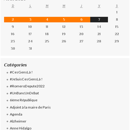
D
L
M
M
J
V
S
1
2
3
4
5
6
7
8
9
10
11
12
13
14
15
16
17
18
19
20
21
22
23
24
25
26
27
28
29
30
31
Catégories
#CesGensLà !
#JeSuisCesGensLà !
#RomeroDepute2022
#UnBancUnDébat
6ème République
Adjoint à la maire de Paris
Agenda
Alzheimer
Anne Hidalgo