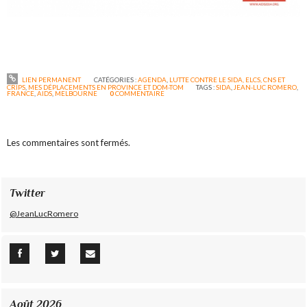
LIEN PERMANENT
CATÉGORIES :
AGENDA
,
LUTTE CONTRE LE SIDA, ELCS, CNS ET
CRIPS
,
MES DÉPLACEMENTS EN PROVINCE ET DOM-TOM
TAGS :
SIDA
,
JEAN-LUC ROMERO
,
FRANCE
,
AIDS
,
MELBOURNE
0
COMMENTAIRE
Les commentaires sont fermés.
Twitter
@JeanLucRomero
Août 2026