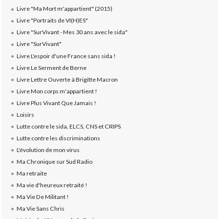
Livre "Ma Mort m'appartient" (2015)
Livre "Portraits de VI(H)ES"
Livre "SurVivant - Mes 30 ans avec le sida"
Livre "SurVivant"
Livre L'espoir d'une France sans sida !
Livre Le Serment de Berne
Livre Lettre Ouverte à Brigitte Macron
Livre Mon corps m'appartient !
Livre Plus Vivant Que Jamais !
Loisirs
Lutte contre le sida, ELCS, CNS et CRIPS
Lutte contre les discriminations
L'évolution de mon virus
Ma Chronique sur Sud Radio
Ma retraite
Ma vie d'heureux retraité !
Ma Vie De Militant !
Ma Vie Sans Chris