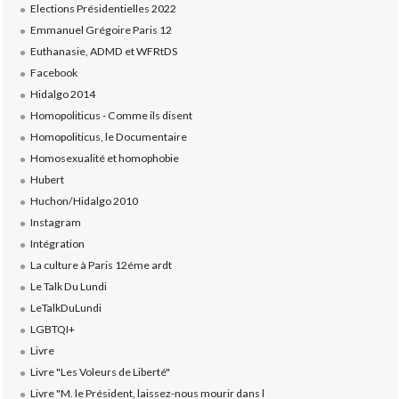
Elections Présidentielles 2022
Emmanuel Grégoire Paris 12
Euthanasie, ADMD et WFRtDS
Facebook
Hidalgo 2014
Homopoliticus - Comme ils disent
Homopoliticus, le Documentaire
Homosexualité et homophobie
Hubert
Huchon/Hidalgo 2010
Instagram
Intégration
La culture à Paris 12éme ardt
Le Talk Du Lundi
LeTalkDuLundi
LGBTQI+
Livre
Livre "Les Voleurs de Liberté"
Livre "M. le Président, laissez-nous mourir dans l