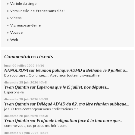
Variole du singe
Vers une Ile-de-France sans sida !
Vidéos
Vigneux-sur-Seine
Voyage
Web
Commentaires récents
lundi 06
juillet 2026
14h56
NANGERONI
sur
Réunion publique ADMD à Béthune, le 9 juillet à...
Bon courage ...Continuez.... Avec mon toute ma sympathie
dimanche 28
juin 2026
16h41
Yvan Quintin
sur
Espérons que le 15 juillet, nos députés...
Espérons-le !
dimanche 28
juin 2026
16h39
Yvan Quintin
sur
Délégué ADMD du 62 : ma 1ère réunion publique...
je suis très contentpour vous ! félicitations !!!
dimanche 28
juin 2026
16h36
Yvan Quintin
sur
Profonde indignation face à la tournure que...
comme vous, ces propos me hérissent.
dimanche 07
juin 2026
16h26