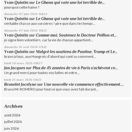
Yvan Quintin
sur
Le Ghana qui vote une loi terrible de...
pourquoi cette haine ?
dimanche 07
juin 2026
16h24
Yvan Quintin
sur
Le Ghana qui vote une loi terrible de...
véritable chasse aux sorcières ! pire que dans les temps...
dimanche 07
juin 2026
16h21
Yvan Quintin
sur
Comme moi, Soutenez le Docteur Peillon et...
je signe bien volontiers, car la vie de chacun appartient...
dimanche 19
avril 2026
17h41
Yvan Quintin
sur
Malgré les soutiens de Poutine, Trump et Le...
bravo à tous, aux Hongrois d'abord qui sont su comment...
lundi 30
mars 2026
01h27
Jan Jacques
sur
Plus de 45 années de vie à Paris s’achèvent ce...
Un grand merci pour toutes vos luttes et votre...
lundi 23
mars 2026
13h35
Brunelet Jocelyne
sur
Une nouvelle vie commence effectivement....
Bravo Mr ROMERO pour tout ce que vous avez fait durant...
Archives
août 2026
juillet 2026
juin 2026