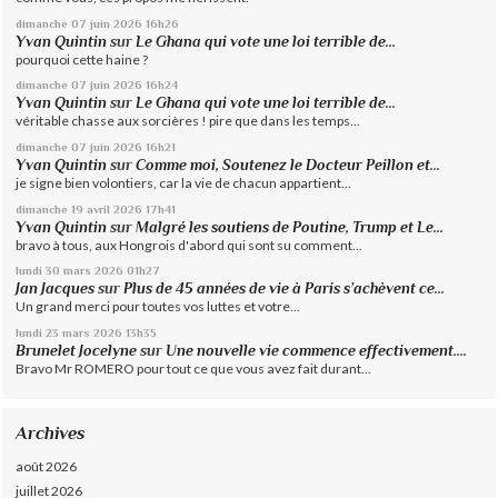
dimanche 07
juin 2026
16h26
Yvan Quintin
sur
Le Ghana qui vote une loi terrible de...
pourquoi cette haine ?
dimanche 07
juin 2026
16h24
Yvan Quintin
sur
Le Ghana qui vote une loi terrible de...
véritable chasse aux sorcières ! pire que dans les temps...
dimanche 07
juin 2026
16h21
Yvan Quintin
sur
Comme moi, Soutenez le Docteur Peillon et...
je signe bien volontiers, car la vie de chacun appartient...
dimanche 19
avril 2026
17h41
Yvan Quintin
sur
Malgré les soutiens de Poutine, Trump et Le...
bravo à tous, aux Hongrois d'abord qui sont su comment...
lundi 30
mars 2026
01h27
Jan Jacques
sur
Plus de 45 années de vie à Paris s’achèvent ce...
Un grand merci pour toutes vos luttes et votre...
lundi 23
mars 2026
13h35
Brunelet Jocelyne
sur
Une nouvelle vie commence effectivement....
Bravo Mr ROMERO pour tout ce que vous avez fait durant...
Archives
août 2026
juillet 2026