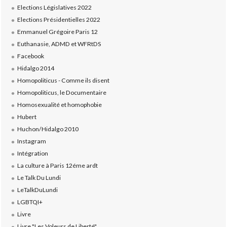
Elections Législatives 2022
Elections Présidentielles 2022
Emmanuel Grégoire Paris 12
Euthanasie, ADMD et WFRtDS
Facebook
Hidalgo 2014
Homopoliticus - Comme ils disent
Homopoliticus, le Documentaire
Homosexualité et homophobie
Hubert
Huchon/Hidalgo 2010
Instagram
Intégration
La culture à Paris 12éme ardt
Le Talk Du Lundi
LeTalkDuLundi
LGBTQI+
Livre
Livre "Les Voleurs de Liberté"