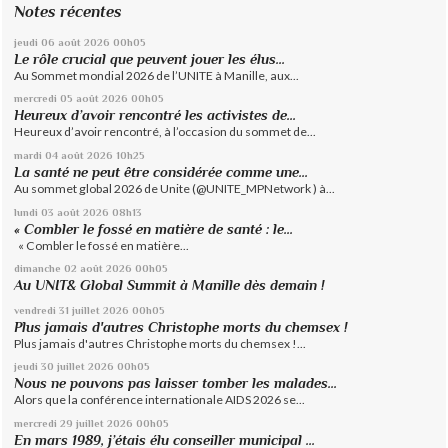
Notes récentes
jeudi 06
août 2026
00h05
Le rôle crucial que peuvent jouer les élus...
Au Sommet mondial 2026 de l’UNITE à Manille, aux...
mercredi 05
août 2026
00h05
Heureux d’avoir rencontré les activistes de...
Heureux d’avoir rencontré, à l’occasion du sommet de...
mardi 04
août 2026
10h25
La santé ne peut être considérée comme une...
Au sommet global 2026 de Unite (@UNITE_MPNetwork ) à...
lundi 03
août 2026
08h13
« Combler le fossé en matière de santé : le...
« Combler le fossé en matière...
dimanche 02
août 2026
00h05
Au UNIT& Global Summit à Manille dès demain !
vendredi 31
juillet 2026
00h05
Plus jamais d'autres Christophe morts du chemsex !
Plus jamais d'autres Christophe morts du chemsex !...
jeudi 30
juillet 2026
00h05
Nous ne pouvons pas laisser tomber les malades...
Alors que la conférence internationale AIDS 2026 se...
mercredi 29
juillet 2026
00h05
En mars 1989, j’étais élu conseiller municipal ...