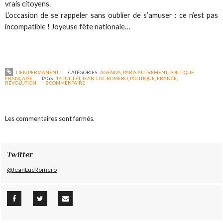
vrais citoyens.
L’occasion de se rappeler sans oublier de s’amuser : ce n’est pas
incompatible ! Joyeuse fête nationale…
LIEN PERMANENT
CATÉGORIES :
AGENDA
,
PARIS AUTREMENT
,
POLITIQUE
FRANÇAISE
TAGS :
14 JUILLET
,
JEAN-LUC ROMERO
,
POLITIQUE
,
FRANCE
,
RÉVOLUTION
0
COMMENTAIRE
Les commentaires sont fermés.
Twitter
@JeanLucRomero