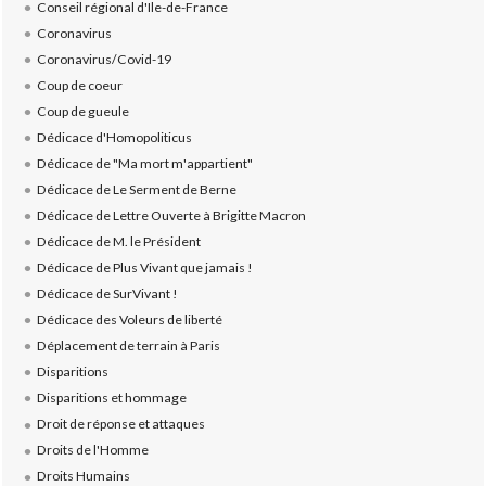
Conseil régional d'Ile-de-France
Coronavirus
Coronavirus/Covid-19
Coup de coeur
Coup de gueule
Dédicace d'Homopoliticus
Dédicace de "Ma mort m'appartient"
Dédicace de Le Serment de Berne
Dédicace de Lettre Ouverte à Brigitte Macron
Dédicace de M. le Président
Dédicace de Plus Vivant que jamais !
Dédicace de SurVivant !
Dédicace des Voleurs de liberté
Déplacement de terrain à Paris
Disparitions
Disparitions et hommage
Droit de réponse et attaques
Droits de l'Homme
Droits Humains