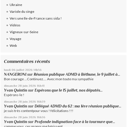
Ukraine
Variole du singe
Vers une Ile-de-France sans sida !
Vidéos
Vigneux-sur-Seine
Voyage
Web
Commentaires récents
lundi 06
juillet 2026
14h56
NANGERONI
sur
Réunion publique ADMD à Béthune, le 9 juillet à...
Bon courage ...Continuez.... Avec mon toute ma sympathie
dimanche 28
juin 2026
16h41
Yvan Quintin
sur
Espérons que le 15 juillet, nos députés...
Espérons-le !
dimanche 28
juin 2026
16h39
Yvan Quintin
sur
Délégué ADMD du 62 : ma 1ère réunion publique...
je suis très contentpour vous ! félicitations !!!
dimanche 28
juin 2026
16h36
Yvan Quintin
sur
Profonde indignation face à la tournure que...
comme vous, ces propos me hérissent.