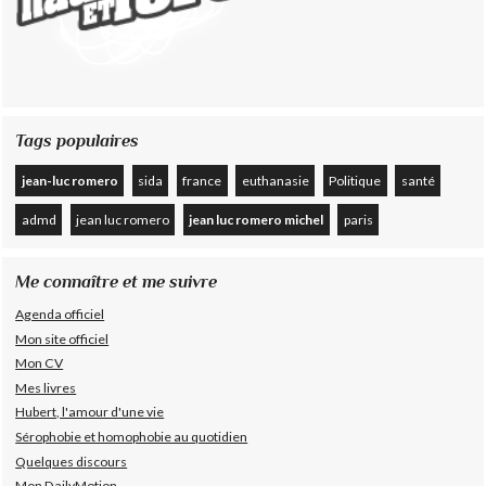
Tags populaires
jean-luc romero
sida
france
euthanasie
Politique
santé
admd
jean luc romero
jean luc romero michel
paris
Me connaître et me suivre
Agenda officiel
Mon site officiel
Mon CV
Mes livres
Hubert, l'amour d'une vie
Sérophobie et homophobie au quotidien
Quelques discours
Mon DailyMotion