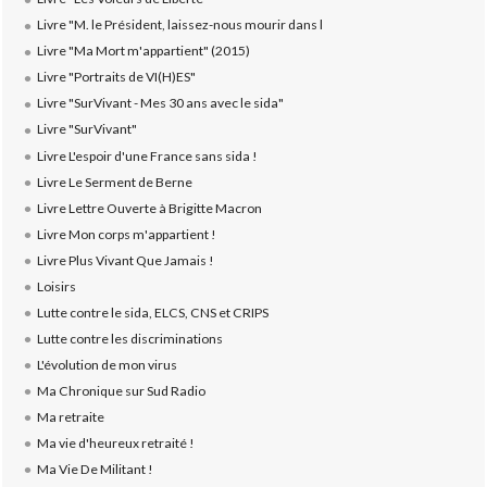
Livre "M. le Président, laissez-nous mourir dans l
Livre "Ma Mort m'appartient" (2015)
Livre "Portraits de VI(H)ES"
Livre "SurVivant - Mes 30 ans avec le sida"
Livre "SurVivant"
Livre L'espoir d'une France sans sida !
Livre Le Serment de Berne
Livre Lettre Ouverte à Brigitte Macron
Livre Mon corps m'appartient !
Livre Plus Vivant Que Jamais !
Loisirs
Lutte contre le sida, ELCS, CNS et CRIPS
Lutte contre les discriminations
L'évolution de mon virus
Ma Chronique sur Sud Radio
Ma retraite
Ma vie d'heureux retraité !
Ma Vie De Militant !