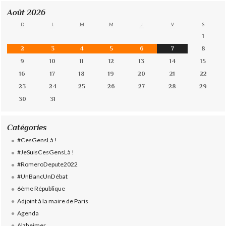
Août 2026
D
L
M
M
J
V
S
1
2
3
4
5
6
7
8
9
10
11
12
13
14
15
16
17
18
19
20
21
22
23
24
25
26
27
28
29
30
31
Catégories
#CesGensLà !
#JeSuisCesGensLà !
#RomeroDepute2022
#UnBancUnDébat
6ème République
Adjoint à la maire de Paris
Agenda
Alzheimer