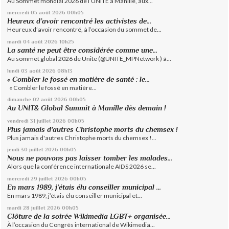
Au Sommet mondial 2026 de l’UNITE à Manille, aux...
mercredi 05
août 2026
00h05
Heureux d’avoir rencontré les activistes de...
Heureux d’avoir rencontré, à l’occasion du sommet de...
mardi 04
août 2026
10h25
La santé ne peut être considérée comme une...
Au sommet global 2026 de Unite (@UNITE_MPNetwork ) à...
lundi 03
août 2026
08h13
« Combler le fossé en matière de santé : le...
« Combler le fossé en matière...
dimanche 02
août 2026
00h05
Au UNIT& Global Summit à Manille dès demain !
vendredi 31
juillet 2026
00h05
Plus jamais d'autres Christophe morts du chemsex !
Plus jamais d'autres Christophe morts du chemsex !...
jeudi 30
juillet 2026
00h05
Nous ne pouvons pas laisser tomber les malades...
Alors que la conférence internationale AIDS 2026 se...
mercredi 29
juillet 2026
00h05
En mars 1989, j’étais élu conseiller municipal ...
En mars 1989, j’étais élu conseiller municipal et...
mardi 28
juillet 2026
00h05
Clôture de la soirée Wikimedia LGBT+ organisée...
À l’occasion du Congrès international de Wikimedia...