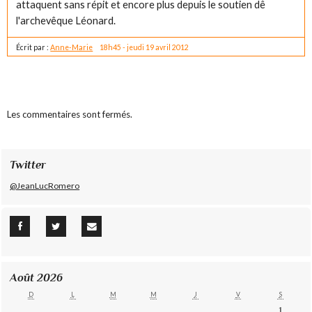
attaquent sans répit et encore plus depuis le soutien dê
l'archevêque Léonard.
Écrit par :
Anne-Marie
18h45
-
jeudi 19
avril 2012
Les commentaires sont fermés.
Twitter
@JeanLucRomero
Août 2026
D
L
M
M
J
V
S
1