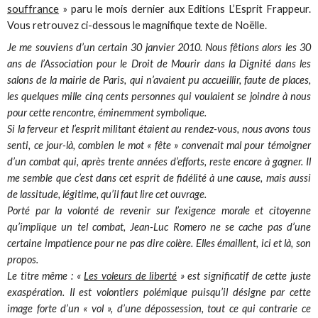
souffrance
» paru le mois dernier aux Editions L’Esprit Frappeur.
Vous retrouvez ci-dessous le magnifique texte de Noëlle.
Je me souviens d’un certain 30 janvier 2010. Nous fêtions alors les 30
ans de l’Association pour le Droit de Mourir dans la Dignité dans les
salons de la mairie de Paris, qui n’avaient pu accueillir, faute de places,
les quelques mille cinq cents personnes qui voulaient se joindre à nous
pour cette rencontre, éminemment symbolique.
Si la ferveur et l’esprit militant étaient au rendez-vous, nous avons tous
senti, ce jour-là, combien le mot « fête » convenait mal pour témoigner
d’un combat qui, après trente années d’efforts, reste encore à gagner. Il
me semble que c’est dans cet esprit de fidélité à une cause, mais aussi
de lassitude, légitime, qu’il faut lire cet ouvrage.
Porté par la volonté de revenir sur l’exigence morale et citoyenne
qu’implique un tel combat, Jean-Luc Romero ne se cache pas d’une
certaine impatience pour ne pas dire colère. Elles émaillent, ici et là, son
propos.
Le titre même : «
Les voleurs de liberté
» est significatif de cette juste
exaspération. Il est volontiers polémique puisqu’il désigne par cette
image forte d’un « vol », d’une dépossession, tout ce qui contrarie ce