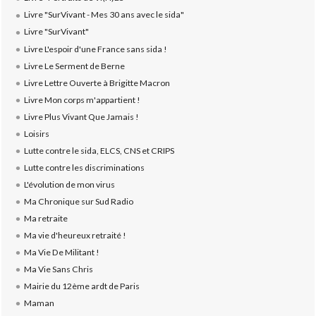
Livre "SurVivant - Mes 30 ans avec le sida"
Livre "SurVivant"
Livre L'espoir d'une France sans sida !
Livre Le Serment de Berne
Livre Lettre Ouverte à Brigitte Macron
Livre Mon corps m'appartient !
Livre Plus Vivant Que Jamais !
Loisirs
Lutte contre le sida, ELCS, CNS et CRIPS
Lutte contre les discriminations
L'évolution de mon virus
Ma Chronique sur Sud Radio
Ma retraite
Ma vie d'heureux retraité !
Ma Vie De Militant !
Ma Vie Sans Chris
Mairie du 12ème ardt de Paris
Maman