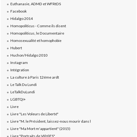
Euthanasie, ADMD et WFRtDS
Facebook
Hidalgo 2014
Homopoliticus - Comme ils disent
Homopoliticus, le Documentaire
Homosexualité et homophobie
Hubert
Huchon/Hidalgo 2010
Instagram
Intégration
La culture à Paris 12éme ardt
Le Talk Du Lundi
LeTalkDuLundi
LGBTQI+
Livre
Livre "Les Voleurs de Liberté"
Livre "M. le Président, laissez-nous mourir dans l
Livre "Ma Mort m'appartient" (2015)
Livre "Portraits de VI(H)ES"