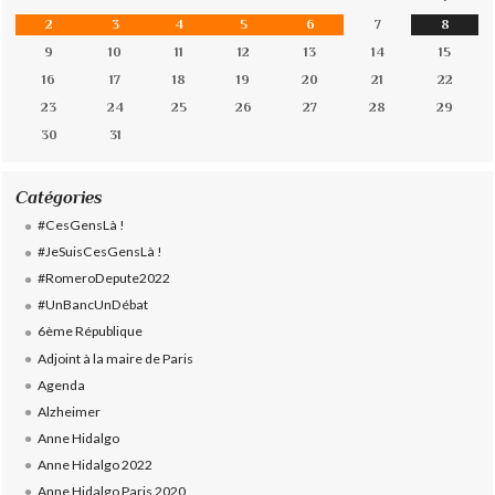
2
3
4
5
6
7
8
9
10
11
12
13
14
15
16
17
18
19
20
21
22
23
24
25
26
27
28
29
30
31
Catégories
#CesGensLà !
#JeSuisCesGensLà !
#RomeroDepute2022
#UnBancUnDébat
6ème République
Adjoint à la maire de Paris
Agenda
Alzheimer
Anne Hidalgo
Anne Hidalgo 2022
Anne Hidalgo Paris 2020