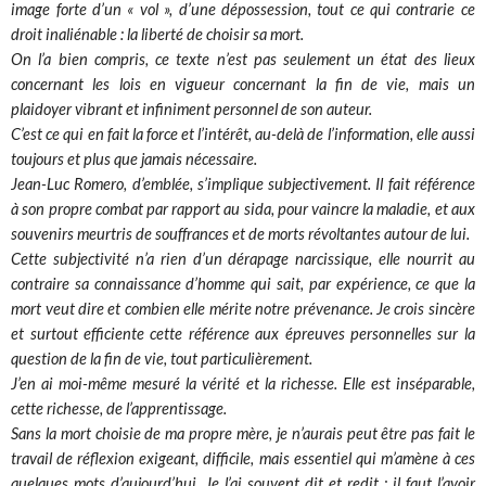
image forte d’un « vol », d’une dépossession, tout ce qui contrarie ce
droit inaliénable : la liberté de choisir sa mort.
On l’a bien compris, ce texte n’est pas seulement un état des lieux
concernant les lois en vigueur concernant la fin de vie, mais un
plaidoyer vibrant et infiniment personnel de son auteur.
C’est ce qui en fait la force et l’intérêt, au-delà de l’information, elle aussi
toujours et plus que jamais nécessaire.
Jean-Luc Romero, d’emblée, s’implique subjectivement. Il fait référence
à son propre combat par rapport au sida, pour vaincre la maladie, et aux
souvenirs meurtris de souffrances et de morts révoltantes autour de lui.
Cette subjectivité n’a rien d’un dérapage narcissique, elle nourrit au
contraire sa connaissance d’homme qui sait, par expérience, ce que la
mort veut dire et combien elle mérite notre prévenance. Je crois sincère
et surtout efficiente cette référence aux épreuves personnelles sur la
question de la fin de vie, tout particulièrement.
J’en ai moi-même mesuré la vérité et la richesse. Elle est inséparable,
cette richesse, de l’apprentissage.
Sans la mort choisie de ma propre mère, je n’aurais peut être pas fait le
travail de réflexion exigeant, difficile, mais essentiel qui m’amène à ces
quelques mots d’aujourd’hui. Je l’ai souvent dit et redit : il faut l’avoir