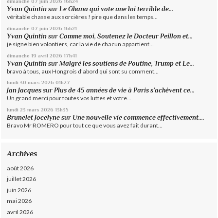
dimanche 07
juin 2026
16h24
Yvan Quintin
sur
Le Ghana qui vote une loi terrible de...
véritable chasse aux sorcières ! pire que dans les temps...
dimanche 07
juin 2026
16h21
Yvan Quintin
sur
Comme moi, Soutenez le Docteur Peillon et...
je signe bien volontiers, car la vie de chacun appartient...
dimanche 19
avril 2026
17h41
Yvan Quintin
sur
Malgré les soutiens de Poutine, Trump et Le...
bravo à tous, aux Hongrois d'abord qui sont su comment...
lundi 30
mars 2026
01h27
Jan Jacques
sur
Plus de 45 années de vie à Paris s’achèvent ce...
Un grand merci pour toutes vos luttes et votre...
lundi 23
mars 2026
13h35
Brunelet Jocelyne
sur
Une nouvelle vie commence effectivement....
Bravo Mr ROMERO pour tout ce que vous avez fait durant...
Archives
août 2026
juillet 2026
juin 2026
mai 2026
avril 2026