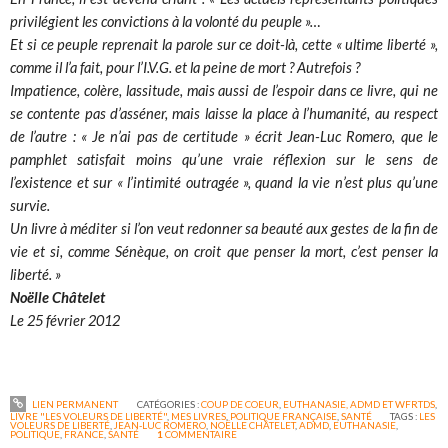
privilégient les convictions à la volonté du peuple »…
Et si ce peuple reprenait la parole sur ce doit-là, cette « ultime liberté »,
comme il l’a fait, pour l’I.V.G. et la peine de mort ? Autrefois ?
Impatience, colère, lassitude, mais aussi de l’espoir dans ce livre, qui ne
se contente pas d’asséner, mais laisse la place à l’humanité, au respect
de l’autre : « Je n’ai pas de certitude » écrit Jean-Luc Romero, que le
pamphlet satisfait moins qu’une vraie réflexion sur le sens de
l’existence et sur « l’intimité outragée », quand la vie n’est plus qu’une
survie.
Un livre à méditer si l’on veut redonner sa beauté aux gestes de la fin de
vie et si, comme Sénèque, on croit que penser la mort, c’est penser la
liberté. »
Noëlle Châtelet
Le 25 février 2012
LIEN PERMANENT
CATÉGORIES :
COUP DE COEUR
,
EUTHANASIE, ADMD ET WFRTDS
,
LIVRE "LES VOLEURS DE LIBERTÉ"
,
MES LIVRES
,
POLITIQUE FRANÇAISE
,
SANTÉ
TAGS :
LES
VOLEURS DE LIBERTÉ
,
JEAN-LUC ROMERO
,
NOËLLE CHÂTELET
,
ADMD
,
EUTHANASIE
,
POLITIQUE
,
FRANCE
,
SANTÉ
1
COMMENTAIRE