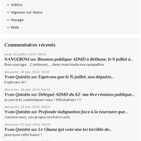
Vidéos
Vigneux-sur-Seine
Voyage
Web
Commentaires récents
lundi 06
juillet 2026
14h56
NANGERONI
sur
Réunion publique ADMD à Béthune, le 9 juillet à...
Bon courage ...Continuez.... Avec mon toute ma sympathie
dimanche 28
juin 2026
16h41
Yvan Quintin
sur
Espérons que le 15 juillet, nos députés...
Espérons-le !
dimanche 28
juin 2026
16h39
Yvan Quintin
sur
Délégué ADMD du 62 : ma 1ère réunion publique...
je suis très contentpour vous ! félicitations !!!
dimanche 28
juin 2026
16h36
Yvan Quintin
sur
Profonde indignation face à la tournure que...
comme vous, ces propos me hérissent.
dimanche 07
juin 2026
16h26
Yvan Quintin
sur
Le Ghana qui vote une loi terrible de...
pourquoi cette haine ?