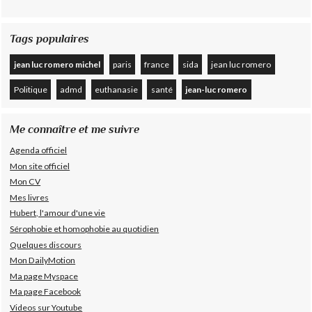
Tags populaires
jean luc romero michel
paris
france
sida
jean luc romero
Politique
admd
euthanasie
santé
jean-luc romero
Me connaître et me suivre
Agenda officiel
Mon site officiel
Mon CV
Mes livres
Hubert, l'amour d'une vie
Sérophobie et homophobie au quotidien
Quelques discours
Mon DailyMotion
Ma page Myspace
Ma page Facebook
Videos sur Youtube