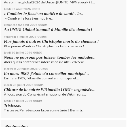
Au sommet global 2026 de Unite (@UNITE_MPNetwork ) à...
lundi 03
août 2026
08h13
« Combler le fossé en matière de santé : le...
« Combler le fossé en matière...
dimanche 02
août 2026
00h05
Au UNIT& Global Summit à Manille dès demain !
vendredi 31
juillet 2026
00h05
Plus jamais d'autres Christophe morts du chemsex !
Plus jamais d'autres Christophe morts du chemsex !...
jeudi 30
juillet 2026
00h05
Nous ne pouvons pas laisser tomber les malades...
Alors que la conférence internationale AIDS 2026 se...
mercredi 29
juillet 2026
00h05
En mars 1989, j’étais élu conseiller municipal ...
En mars 1989, j’étais élu conseiller municipal et...
mardi 28
juillet 2026
00h05
Clôture de la soirée Wikimedia LGBT+ organisée...
À l’occasion du Congrès international de Wikimedia...
lundi 27
juillet 2026
00h19
Tristesse.
Tristesse. Pensées pour la personne tuée à Berlin à...
Rechercher