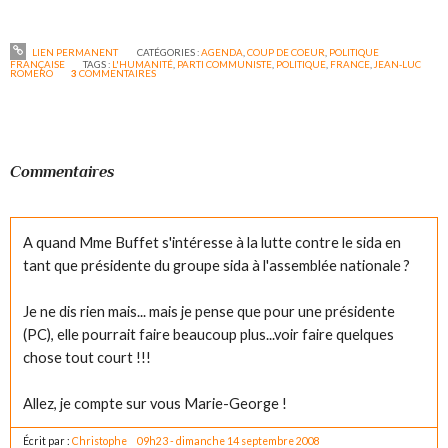
LIEN PERMANENT
CATÉGORIES :
AGENDA
,
COUP DE COEUR
,
POLITIQUE
FRANÇAISE
TAGS :
L'HUMANITÉ
,
PARTI COMMUNISTE
,
POLITIQUE
,
FRANCE
,
JEAN-LUC
ROMERO
3
COMMENTAIRES
Commentaires
A quand Mme Buffet s'intéresse à la lutte contre le sida en
tant que présidente du groupe sida à l'assemblée nationale ?
Je ne dis rien mais... mais je pense que pour une présidente
(PC), elle pourrait faire beaucoup plus...voir faire quelques
chose tout court !!!
Allez, je compte sur vous Marie-George !
Écrit par :
Christophe
09h23
-
dimanche 14
septembre 2008