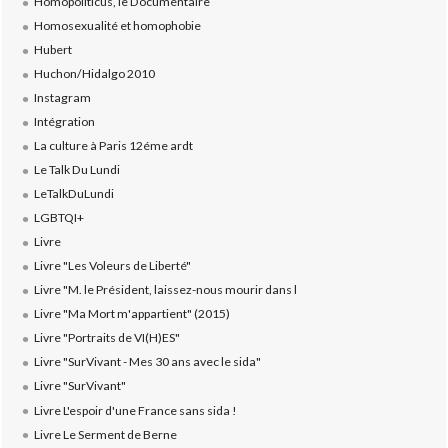
Homopoliticus, le Documentaire
Homosexualité et homophobie
Hubert
Huchon/Hidalgo 2010
Instagram
Intégration
La culture à Paris 12éme ardt
Le Talk Du Lundi
LeTalkDuLundi
LGBTQI+
Livre
Livre "Les Voleurs de Liberté"
Livre "M. le Président, laissez-nous mourir dans l
Livre "Ma Mort m'appartient" (2015)
Livre "Portraits de VI(H)ES"
Livre "SurVivant - Mes 30 ans avec le sida"
Livre "SurVivant"
Livre L'espoir d'une France sans sida !
Livre Le Serment de Berne