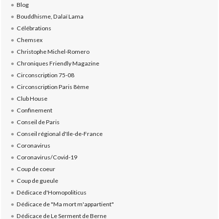
Blog
Bouddhisme, Dalaï Lama
Célébrations
Chemsex
Christophe Michel-Romero
Chroniques Friendly Magazine
Circonscription 75-08
Circonscription Paris 8ème
Club House
Confinement
Conseil de Paris
Conseil régional d'Ile-de-France
Coronavirus
Coronavirus/Covid-19
Coup de coeur
Coup de gueule
Dédicace d'Homopoliticus
Dédicace de "Ma mort m'appartient"
Dédicace de Le Serment de Berne