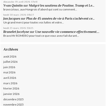
dimanche 19
avril 2026
17h41
Yvan Quintin
sur
Malgré les soutiens de Poutine, Trump et Le...
bravo à tous, aux Hongrois d'abord qui sont su comment...
lundi 30
mars 2026
01h27
Jan Jacques
sur
Plus de 45 années de vie à Paris s’achèvent ce...
Un grand merci pour toutes vos luttes et votre...
lundi 23
mars 2026
13h35
Brunelet Jocelyne
sur
Une nouvelle vie commence effectivement....
Bravo Mr ROMERO pour tout ce que vous avez fait durant...
Archives
août 2026
juillet 2026
juin 2026
mai 2026
avril 2026
mars 2026
février 2026
janvier 2026
décembre 2025
novembre 2025