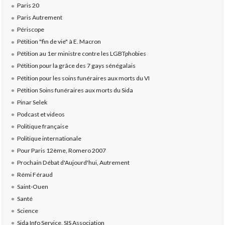
Paris 20
Paris Autrement
Périscope
Pétition "fin de vie" à E. Macron
Pétition au 1er ministre contre les LGBTphobies
Pétition pour la grâce des 7 gays sénégalais
Pétition pour les soins funéraires aux morts du VI
Pétition Soins funéraires aux morts du Sida
Pinar Selek
Podcast et videos
Politique française
Politique internationale
Pour Paris 12ème, Romero 2007
Prochain Débat d'Aujourd'hui, Autrement
Rémi Féraud
Saint-Ouen
Santé
Science
Sida Info Service, SIS Association