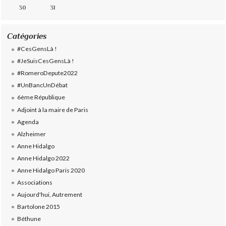
30
31
Catégories
#CesGensLà !
#JeSuisCesGensLà !
#RomeroDepute2022
#UnBancUnDébat
6ème République
Adjoint à la maire de Paris
Agenda
Alzheimer
Anne Hidalgo
Anne Hidalgo 2022
Anne Hidalgo Paris 2020
Associations
Aujourd'hui, Autrement
Bartolone 2015
Béthune