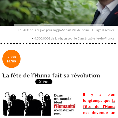
27.840€ de la région pour l’Agglo Sénart Val-de-Seine
Page d'accueil
4.500.000€ de la région pour le Cancéropôle Ile-de-France
2008
14/09
La fête de l’Huma fait sa révolution
Il y a bien
longtemps que
la
fête de l’Huma
est devenue un