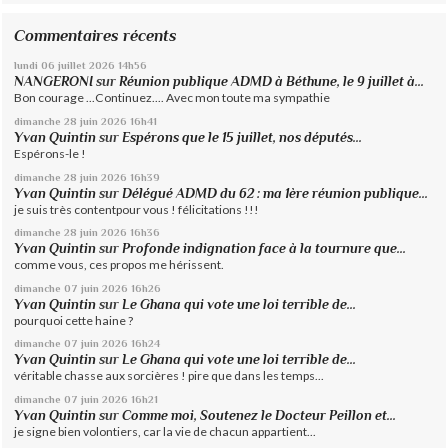
Commentaires récents
lundi 06
juillet 2026
14h56
NANGERONI
sur
Réunion publique ADMD à Béthune, le 9 juillet à...
Bon courage ...Continuez.... Avec mon toute ma sympathie
dimanche 28
juin 2026
16h41
Yvan Quintin
sur
Espérons que le 15 juillet, nos députés...
Espérons-le !
dimanche 28
juin 2026
16h39
Yvan Quintin
sur
Délégué ADMD du 62 : ma 1ère réunion publique...
je suis très contentpour vous ! félicitations !!!
dimanche 28
juin 2026
16h36
Yvan Quintin
sur
Profonde indignation face à la tournure que...
comme vous, ces propos me hérissent.
dimanche 07
juin 2026
16h26
Yvan Quintin
sur
Le Ghana qui vote une loi terrible de...
pourquoi cette haine ?
dimanche 07
juin 2026
16h24
Yvan Quintin
sur
Le Ghana qui vote une loi terrible de...
véritable chasse aux sorcières ! pire que dans les temps...
dimanche 07
juin 2026
16h21
Yvan Quintin
sur
Comme moi, Soutenez le Docteur Peillon et...
je signe bien volontiers, car la vie de chacun appartient...