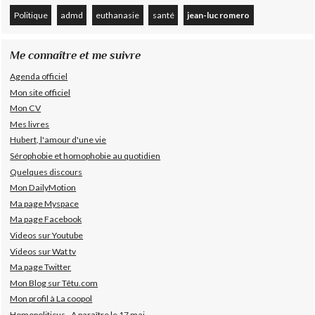
Politique
admd
euthanasie
santé
jean-luc romero
Me connaître et me suivre
Agenda officiel
Mon site officiel
Mon CV
Mes livres
Hubert, l'amour d'une vie
Sérophobie et homophobie au quotidien
Quelques discours
Mon DailyMotion
Ma page Myspace
Ma page Facebook
Videos sur Youtube
Videos sur Wat tv
Ma page Twitter
Mon Blog sur Têtu.com
Mon profil à La coopol
Homopoliticus - A paraître le 17 mai