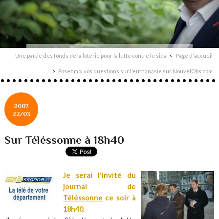
Une partie des fonds de la loterie pour la lutte contre le sida
Page d'accueil
Posez moi vos questions sur l'euthanasie sur NouvelObs.com
2007
22/03
Sur Téléssonne à 18h40
Je serai l'invité du
journal de
Téléssonne
ce soir à
18h40.