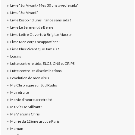
Livre "SurVivant - Mes 30 ans avec le sida"
Livre "SurVivant"
Livre L'espoir d'une France sans sida !
Livre Le Serment de Berne
Livre Lettre Ouverte à Brigitte Macron
Livre Mon corps m'appartient !
Livre Plus Vivant Que Jamais !
Loisirs
Lutte contre le sida, ELCS, CNS et CRIPS
Lutte contre les discriminations
L'évolution de mon virus
Ma Chronique sur Sud Radio
Ma retraite
Ma vie d'heureux retraité !
Ma Vie De Militant !
Ma Vie Sans Chris
Mairie du 12ème ardt de Paris
Maman