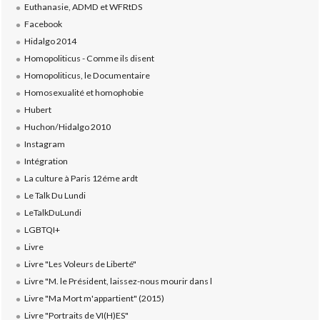
Euthanasie, ADMD et WFRtDS
Facebook
Hidalgo 2014
Homopoliticus - Comme ils disent
Homopoliticus, le Documentaire
Homosexualité et homophobie
Hubert
Huchon/Hidalgo 2010
Instagram
Intégration
La culture à Paris 12éme ardt
Le Talk Du Lundi
LeTalkDuLundi
LGBTQI+
Livre
Livre "Les Voleurs de Liberté"
Livre "M. le Président, laissez-nous mourir dans l
Livre "Ma Mort m'appartient" (2015)
Livre "Portraits de VI(H)ES"