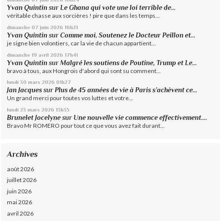
Yvan Quintin
sur
Le Ghana qui vote une loi terrible de...
véritable chasse aux sorcières ! pire que dans les temps...
dimanche 07
juin 2026
16h21
Yvan Quintin
sur
Comme moi, Soutenez le Docteur Peillon et...
je signe bien volontiers, car la vie de chacun appartient...
dimanche 19
avril 2026
17h41
Yvan Quintin
sur
Malgré les soutiens de Poutine, Trump et Le...
bravo à tous, aux Hongrois d'abord qui sont su comment...
lundi 30
mars 2026
01h27
Jan Jacques
sur
Plus de 45 années de vie à Paris s’achèvent ce...
Un grand merci pour toutes vos luttes et votre...
lundi 23
mars 2026
13h35
Brunelet Jocelyne
sur
Une nouvelle vie commence effectivement....
Bravo Mr ROMERO pour tout ce que vous avez fait durant...
Archives
août 2026
juillet 2026
juin 2026
mai 2026
avril 2026