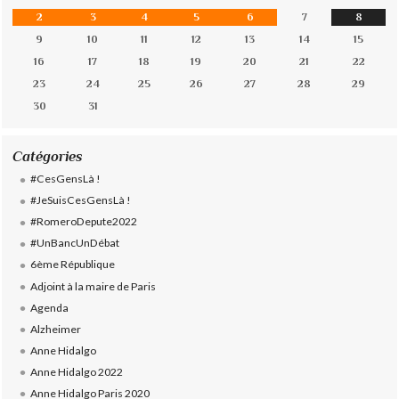
2
3
4
5
6
7
8
9
10
11
12
13
14
15
16
17
18
19
20
21
22
23
24
25
26
27
28
29
30
31
Catégories
#CesGensLà !
#JeSuisCesGensLà !
#RomeroDepute2022
#UnBancUnDébat
6ème République
Adjoint à la maire de Paris
Agenda
Alzheimer
Anne Hidalgo
Anne Hidalgo 2022
Anne Hidalgo Paris 2020