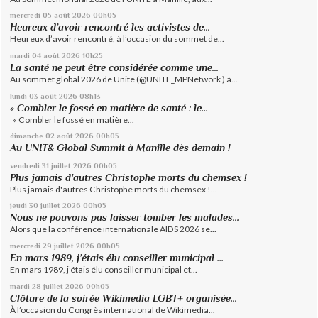
mercredi 05
août 2026
00h05
Heureux d’avoir rencontré les activistes de...
Heureux d’avoir rencontré, à l’occasion du sommet de...
mardi 04
août 2026
10h25
La santé ne peut être considérée comme une...
Au sommet global 2026 de Unite (@UNITE_MPNetwork ) à...
lundi 03
août 2026
08h13
« Combler le fossé en matière de santé : le...
« Combler le fossé en matière...
dimanche 02
août 2026
00h05
Au UNIT& Global Summit à Manille dès demain !
vendredi 31
juillet 2026
00h05
Plus jamais d'autres Christophe morts du chemsex !
Plus jamais d'autres Christophe morts du chemsex !...
jeudi 30
juillet 2026
00h05
Nous ne pouvons pas laisser tomber les malades...
Alors que la conférence internationale AIDS 2026 se...
mercredi 29
juillet 2026
00h05
En mars 1989, j’étais élu conseiller municipal ...
En mars 1989, j’étais élu conseiller municipal et...
mardi 28
juillet 2026
00h05
Clôture de la soirée Wikimedia LGBT+ organisée...
À l’occasion du Congrès international de Wikimedia...