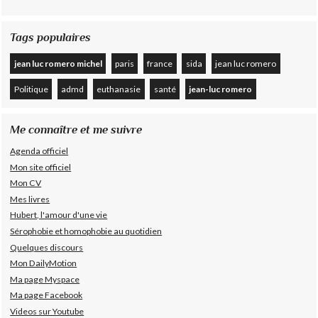
Tags populaires
jean luc romero michel
paris
france
sida
jean luc romero
Politique
admd
euthanasie
santé
jean-luc romero
Me connaître et me suivre
Agenda officiel
Mon site officiel
Mon CV
Mes livres
Hubert, l'amour d'une vie
Sérophobie et homophobie au quotidien
Quelques discours
Mon DailyMotion
Ma page Myspace
Ma page Facebook
Videos sur Youtube