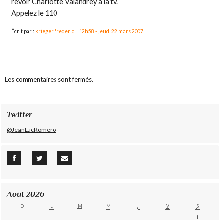
revoir Charlotte Valandrey à la tv.
Appelez le 110
Écrit par :
krieger frederic
12h58
-
jeudi 22
mars 2007
Les commentaires sont fermés.
Twitter
@JeanLucRomero
Août 2026
D
L
M
M
J
V
S
1