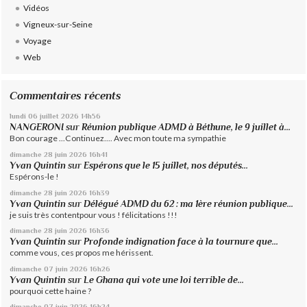
Vidéos
Vigneux-sur-Seine
Voyage
Web
Commentaires récents
lundi 06
juillet 2026
14h56
NANGERONI
sur
Réunion publique ADMD à Béthune, le 9 juillet à...
Bon courage ...Continuez.... Avec mon toute ma sympathie
dimanche 28
juin 2026
16h41
Yvan Quintin
sur
Espérons que le 15 juillet, nos députés...
Espérons-le !
dimanche 28
juin 2026
16h39
Yvan Quintin
sur
Délégué ADMD du 62 : ma 1ère réunion publique...
je suis très contentpour vous ! félicitations !!!
dimanche 28
juin 2026
16h36
Yvan Quintin
sur
Profonde indignation face à la tournure que...
comme vous, ces propos me hérissent.
dimanche 07
juin 2026
16h26
Yvan Quintin
sur
Le Ghana qui vote une loi terrible de...
pourquoi cette haine ?
dimanche 07
juin 2026
16h24