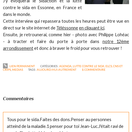
J'y évoquerai le Sidaction et la lutte
contre le sida en Essonne, en France et
dans le monde.
Cette interview qui repassera toutes les heures peut être vue en
direct sur le site internet de
Téléssonne
en cliquant ici
.
Ensuite, je retrounerai, comme hier - photo avec Philippe Lohéac
- à tracter et faire du porte à porte dans
notre 12ème
arrondissement
et donc à braver le froid pour vous retrouver !
LIEN PERMANENT
CATÉGORIES :
AGENDA
,
LUTTE CONTRE LE SIDA, ELCS, CNS ET
CRIPS
,
MEDIAS
TAGS :
AUJOURD-HUI-AUTREMENT
1
COMMENTAIRE
Commentaires
Tous pour le sida.Faites des dons.Penser au personnes
atteind de la maladie.1 penser pour toi Jean-Luc.J'était ravi de