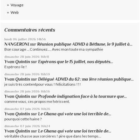
Voyage
Web
Commentaires récents
lundi 06
juillet 2026
14h56
NANGERONI
sur
Réunion publique ADMD à Béthune, le 9 juillet à...
Bon courage ...Continuez.... Avec mon toute ma sympathie
dimanche 28
juin 2026
16h41
Yvan Quintin
sur
Espérons que le 15 juillet, nos députés...
Espérons-le !
dimanche 28
juin 2026
16h39
Yvan Quintin
sur
Délégué ADMD du 62 : ma 1ère réunion publique...
je suis très contentpour vous ! félicitations !!!
dimanche 28
juin 2026
16h36
Yvan Quintin
sur
Profonde indignation face à la tournure que...
comme vous, ces propos me hérissent.
dimanche 07
juin 2026
16h26
Yvan Quintin
sur
Le Ghana qui vote une loi terrible de...
pourquoi cette haine ?
dimanche 07
juin 2026
16h24
Yvan Quintin
sur
Le Ghana qui vote une loi terrible de...
véritable chasse aux sorcières ! pire que dans les temps...