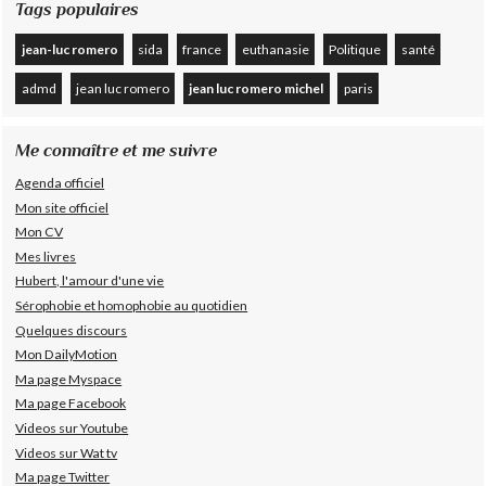
Tags populaires
jean-luc romero
sida
france
euthanasie
Politique
santé
admd
jean luc romero
jean luc romero michel
paris
Me connaître et me suivre
Agenda officiel
Mon site officiel
Mon CV
Mes livres
Hubert, l'amour d'une vie
Sérophobie et homophobie au quotidien
Quelques discours
Mon DailyMotion
Ma page Myspace
Ma page Facebook
Videos sur Youtube
Videos sur Wat tv
Ma page Twitter