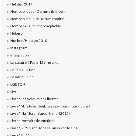
Hidalgo 2014
Homopoliticus - Comme ils disent
Homopoliticus, le Documentaire
Homosexualité et homophobie
Hubert
Huchon/Hidalgo 2010
Instagram
Intégration
La culture à Paris 12éme ardt
Le Talk Du Lundi
LeTalkDuLundi
LGBTQI+
Livre
Livre "Les Voleurs de Liberté"
Livre "M. le Président, laissez-nous mourir dans l
Livre "Ma Mort m'appartient" (2015)
Livre "Portraits de VI(H)ES"
Livre "SurVivant - Mes 30 ans avec le sida"
Livre "SurVivant"