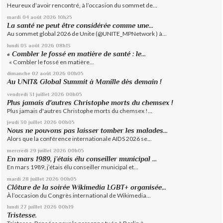
Heureux d’avoir rencontré, à l’occasion du sommet de...
mardi 04
août 2026
10h25
La santé ne peut être considérée comme une...
Au sommet global 2026 de Unite (@UNITE_MPNetwork ) à...
lundi 03
août 2026
08h13
« Combler le fossé en matière de santé : le...
« Combler le fossé en matière...
dimanche 02
août 2026
00h05
Au UNIT& Global Summit à Manille dès demain !
vendredi 31
juillet 2026
00h05
Plus jamais d'autres Christophe morts du chemsex !
Plus jamais d'autres Christophe morts du chemsex !...
jeudi 30
juillet 2026
00h05
Nous ne pouvons pas laisser tomber les malades...
Alors que la conférence internationale AIDS 2026 se...
mercredi 29
juillet 2026
00h05
En mars 1989, j’étais élu conseiller municipal ...
En mars 1989, j’étais élu conseiller municipal et...
mardi 28
juillet 2026
00h05
Clôture de la soirée Wikimedia LGBT+ organisée...
À l’occasion du Congrès international de Wikimedia...
lundi 27
juillet 2026
00h19
Tristesse.