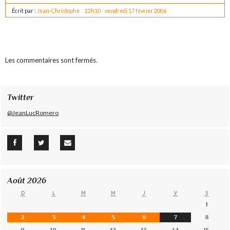
Écrit par :
Jean-Christophe
22h10
-
vendredi 17
février 2006
Les commentaires sont fermés.
Twitter
@JeanLucRomero
Août 2026
D
L
M
M
J
V
S
1
2
3
4
5
6
7
8