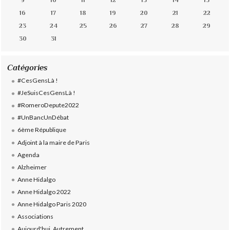
9
10
11
12
13
14
15
16
17
18
19
20
21
22
23
24
25
26
27
28
29
30
31
Catégories
#CesGensLà !
#JeSuisCesGensLà !
#RomeroDepute2022
#UnBancUnDébat
6ème République
Adjoint à la maire de Paris
Agenda
Alzheimer
Anne Hidalgo
Anne Hidalgo 2022
Anne Hidalgo Paris 2020
Associations
Aujourd'hui, Autrement