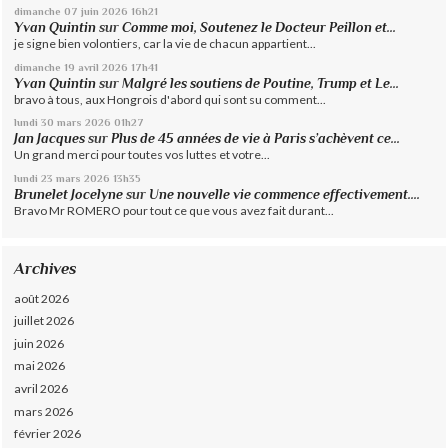
dimanche 07
juin 2026
16h21
Yvan Quintin
sur
Comme moi, Soutenez le Docteur Peillon et...
je signe bien volontiers, car la vie de chacun appartient...
dimanche 19
avril 2026
17h41
Yvan Quintin
sur
Malgré les soutiens de Poutine, Trump et Le...
bravo à tous, aux Hongrois d'abord qui sont su comment...
lundi 30
mars 2026
01h27
Jan Jacques
sur
Plus de 45 années de vie à Paris s’achèvent ce...
Un grand merci pour toutes vos luttes et votre...
lundi 23
mars 2026
13h35
Brunelet Jocelyne
sur
Une nouvelle vie commence effectivement....
Bravo Mr ROMERO pour tout ce que vous avez fait durant...
Archives
août 2026
juillet 2026
juin 2026
mai 2026
avril 2026
mars 2026
février 2026