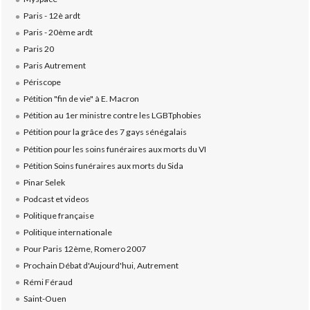
Paris - 12è ardt
Paris - 20ème ardt
Paris 20
Paris Autrement
Périscope
Pétition "fin de vie" à E. Macron
Pétition au 1er ministre contre les LGBTphobies
Pétition pour la grâce des 7 gays sénégalais
Pétition pour les soins funéraires aux morts du VI
Pétition Soins funéraires aux morts du Sida
Pinar Selek
Podcast et videos
Politique française
Politique internationale
Pour Paris 12ème, Romero 2007
Prochain Débat d'Aujourd'hui, Autrement
Rémi Féraud
Saint-Ouen