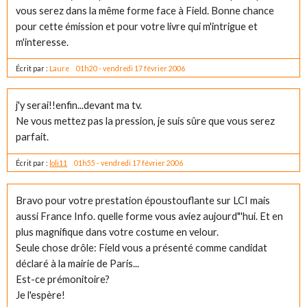
vous serez dans la même forme face à Field. Bonne chance
pour cette émission et pour votre livre qui m'intrigue et
m'interesse.
Écrit par :
Laure
01h20
-
vendredi 17
février 2006
j'y serai!!enfin...devant ma tv.
Ne vous mettez pas la pression, je suis sûre que vous serez
parfait.
Écrit par :
loli11
01h55
-
vendredi 17
février 2006
Bravo pour votre prestation époustouflante sur LCI mais
aussi France Info. quelle forme vous aviez aujourd"'hui. Et en
plus magnifique dans votre costume en velour.
Seule chose drôle: Field vous a présenté comme candidat
déclaré à la mairie de Paris...
Est-ce prémonitoire?
Je l'espère!