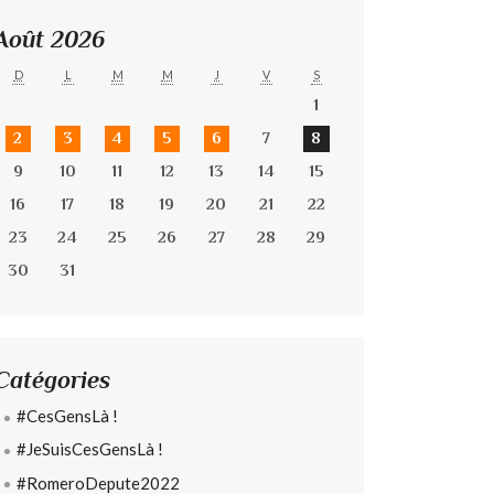
Août 2026
D
L
M
M
J
V
S
1
2
3
4
5
6
7
8
9
10
11
12
13
14
15
16
17
18
19
20
21
22
23
24
25
26
27
28
29
30
31
Catégories
#CesGensLà !
#JeSuisCesGensLà !
#RomeroDepute2022