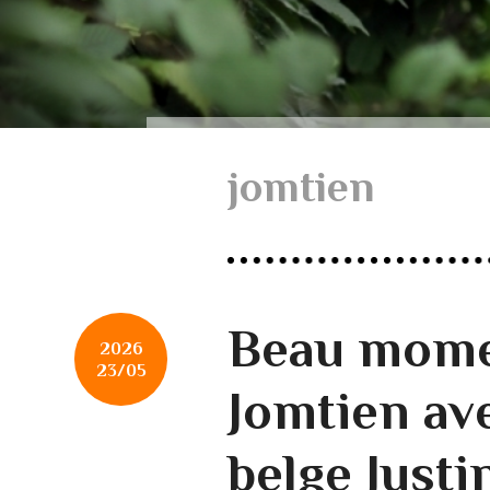
jomtien
Beau mome
2026
23/05
Jomtien ave
belge Justi