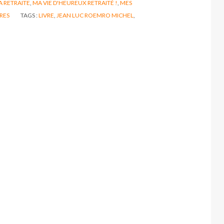
 RETRAITE
,
MA VIE D'HEUREUX RETRAITÉ !
,
MES
RES
TAGS :
LIVRE
,
JEAN LUC ROEMRO MICHEL
,