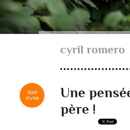
cyril romero
Une pensé
2012
25/08
père !