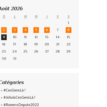
Août 2026
D
L
M
M
J
V
S
1
2
3
4
5
6
7
8
9
10
11
12
13
14
15
16
17
18
19
20
21
22
23
24
25
26
27
28
29
30
31
Catégories
#CesGensLà !
#JeSuisCesGensLà !
#RomeroDepute2022