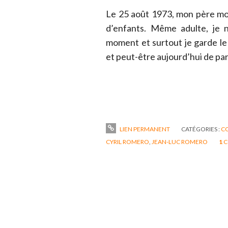
Le 25 août 1973, mon père mo
d’enfants. Même adulte, je n
moment et surtout je garde le 
et peut-être aujourd’hui de par
LIEN PERMANENT
CATÉGORIES :
C
CYRIL ROMERO
,
JEAN-LUC ROMERO
1
C