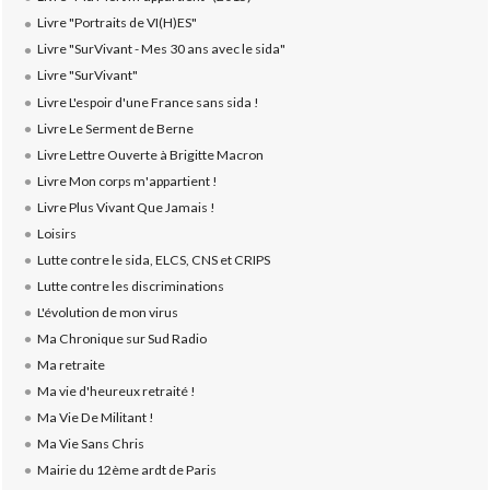
Livre "Portraits de VI(H)ES"
Livre "SurVivant - Mes 30 ans avec le sida"
Livre "SurVivant"
Livre L'espoir d'une France sans sida !
Livre Le Serment de Berne
Livre Lettre Ouverte à Brigitte Macron
Livre Mon corps m'appartient !
Livre Plus Vivant Que Jamais !
Loisirs
Lutte contre le sida, ELCS, CNS et CRIPS
Lutte contre les discriminations
L'évolution de mon virus
Ma Chronique sur Sud Radio
Ma retraite
Ma vie d'heureux retraité !
Ma Vie De Militant !
Ma Vie Sans Chris
Mairie du 12ème ardt de Paris