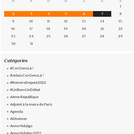
1
2
3
4
5
6
7
8
9
10
11
12
13
14
15
16
17
18
19
20
21
22
23
24
25
26
27
28
29
30
31
Catégories
#CesGensLà !
#JeSuisCesGensLà !
#RomeroDepute2022
#UnBancUnDébat
6ème République
Adjoint à la maire de Paris
Agenda
Alzheimer
Anne Hidalgo
Anne Hidalgo 2022