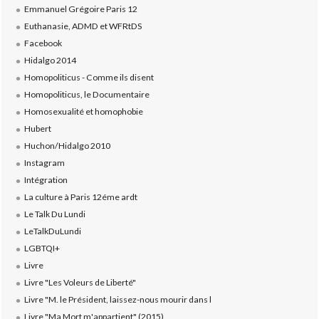
Emmanuel Grégoire Paris 12
Euthanasie, ADMD et WFRtDS
Facebook
Hidalgo 2014
Homopoliticus - Comme ils disent
Homopoliticus, le Documentaire
Homosexualité et homophobie
Hubert
Huchon/Hidalgo 2010
Instagram
Intégration
La culture à Paris 12éme ardt
Le Talk Du Lundi
LeTalkDuLundi
LGBTQI+
Livre
Livre "Les Voleurs de Liberté"
Livre "M. le Président, laissez-nous mourir dans l
Livre "Ma Mort m'appartient" (2015)