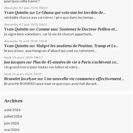
pourquoi cette haine ?
dimanche 07
juin 2026
16h24
Yvan Quintin
sur
Le Ghana qui vote une loi terrible de...
véritable chasse aux sorcières ! pire que dans les temps...
dimanche 07
juin 2026
16h21
Yvan Quintin
sur
Comme moi, Soutenez le Docteur Peillon et...
je signe bien volontiers, car la vie de chacun appartient...
dimanche 19
avril 2026
17h41
Yvan Quintin
sur
Malgré les soutiens de Poutine, Trump et Le...
bravo à tous, aux Hongrois d'abord qui sont su comment...
lundi 30
mars 2026
01h27
Jan Jacques
sur
Plus de 45 années de vie à Paris s’achèvent ce...
Un grand merci pour toutes vos luttes et votre...
lundi 23
mars 2026
13h35
Brunelet Jocelyne
sur
Une nouvelle vie commence effectivement....
Bravo Mr ROMERO pour tout ce que vous avez fait durant...
Archives
août 2026
juillet 2026
juin 2026
mai 2026