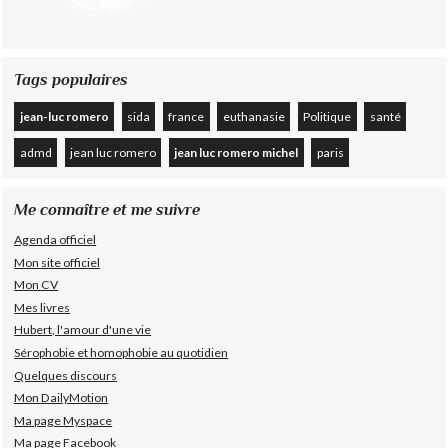
Tags populaires
jean-luc romero
sida
france
euthanasie
Politique
santé
admd
jean luc romero
jean luc romero michel
paris
Me connaître et me suivre
Agenda officiel
Mon site officiel
Mon CV
Mes livres
Hubert, l'amour d'une vie
Sérophobie et homophobie au quotidien
Quelques discours
Mon DailyMotion
Ma page Myspace
Ma page Facebook