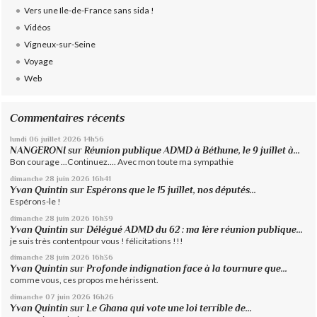
Vers une Ile-de-France sans sida !
Vidéos
Vigneux-sur-Seine
Voyage
Web
Commentaires récents
lundi 06
juillet 2026
14h56
NANGERONI
sur
Réunion publique ADMD à Béthune, le 9 juillet à...
Bon courage ...Continuez.... Avec mon toute ma sympathie
dimanche 28
juin 2026
16h41
Yvan Quintin
sur
Espérons que le 15 juillet, nos députés...
Espérons-le !
dimanche 28
juin 2026
16h39
Yvan Quintin
sur
Délégué ADMD du 62 : ma 1ère réunion publique...
je suis très contentpour vous ! félicitations !!!
dimanche 28
juin 2026
16h36
Yvan Quintin
sur
Profonde indignation face à la tournure que...
comme vous, ces propos me hérissent.
dimanche 07
juin 2026
16h26
Yvan Quintin
sur
Le Ghana qui vote une loi terrible de...