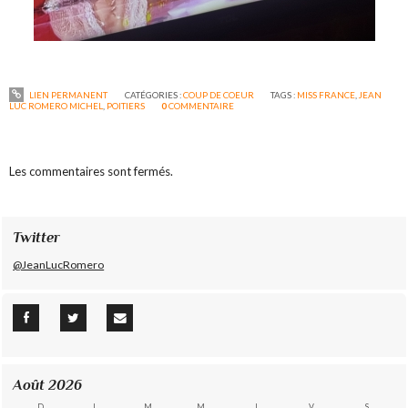
LIEN PERMANENT
CATÉGORIES :
COUP DE COEUR
TAGS :
MISS FRANCE
,
JEAN
LUC ROMERO MICHEL
,
POITIERS
0
COMMENTAIRE
Les commentaires sont fermés.
Twitter
@JeanLucRomero
Août 2026
D
L
M
M
J
V
S