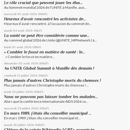
Le rôle crucial que peuvent jouer les élus...
Au Sommet mondial 2026 de l’UNITE à Manille, aux...
mercredi 05
août 2026
00h05
Heureux d’avoir rencontré les activistes de...
Heureux d’avoir rencontré, à l’occasion du sommet de...
mardi 04
août 2026
10h25
La santé ne peut être considérée comme une...
Au sommet global 2026 de Unite (@UNITE_MPNetwork ) à...
lundi 03
août 2026
08h13
« Combler le fossé en matière de santé : le...
« Combler le fossé en matière...
dimanche 02
août 2026
00h05
Au UNIT& Global Summit à Manille dès demain !
vendredi 31
juillet 2026
00h05
Plus jamais d'autres Christophe morts du chemsex !
Plus jamais d'autres Christophe morts du chemsex !...
jeudi 30
juillet 2026
00h05
Nous ne pouvons pas laisser tomber les malades...
Alors que la conférence internationale AIDS 2026 se...
mercredi 29
juillet 2026
00h05
En mars 1989, j’étais élu conseiller municipal ...
En mars 1989, j’étais élu conseiller municipal et...
mardi 28
juillet 2026
00h05
Clôture de la soirée Wikimedia LGBT+ organisée...