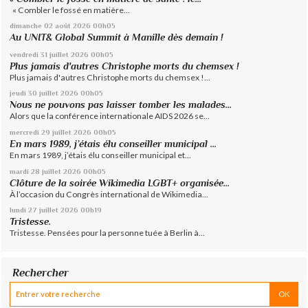
« Combler le fossé en matière...
dimanche 02
août 2026
00h05
Au UNIT& Global Summit à Manille dès demain !
vendredi 31
juillet 2026
00h05
Plus jamais d'autres Christophe morts du chemsex !
Plus jamais d'autres Christophe morts du chemsex !...
jeudi 30
juillet 2026
00h05
Nous ne pouvons pas laisser tomber les malades...
Alors que la conférence internationale AIDS 2026 se...
mercredi 29
juillet 2026
00h05
En mars 1989, j’étais élu conseiller municipal ...
En mars 1989, j’étais élu conseiller municipal et...
mardi 28
juillet 2026
00h05
Clôture de la soirée Wikimedia LGBT+ organisée...
À l’occasion du Congrès international de Wikimedia...
lundi 27
juillet 2026
00h19
Tristesse.
Tristesse. Pensées pour la personne tuée à Berlin à...
Rechercher