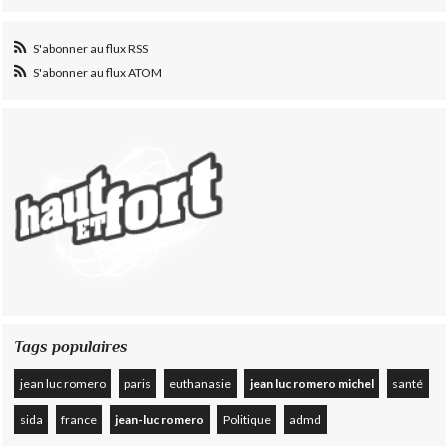
S'abonner au flux RSS
S'abonner au flux ATOM
Tags populaires
jean luc romero
paris
euthanasie
jean luc romero michel
santé
sida
france
jean-luc romero
Politique
admd