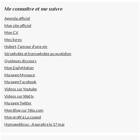
Me connaître et me suivre
Agenda officiel
Mon site officiel
Mon CV
Mes livres
Hubert, l'amour d'une vie
Sérophobie et homophobie au quotidien
Quelques discours
Mon DailyMotion
Ma page Myspace
Ma page Facebook
Videos sur Youtube
Videos sur Wat tv
Ma page Twitter
Mon Blog sur Têtu.com
Mon profil à La coopol
Homopoliticus - A paraître le 17 mai