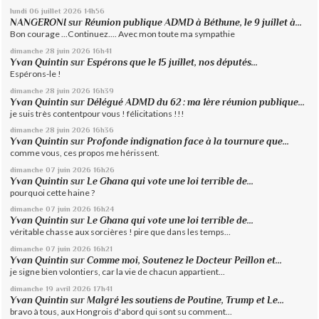
lundi 06
juillet 2026
14h56
NANGERONI
sur
Réunion publique ADMD à Béthune, le 9 juillet à...
Bon courage ...Continuez.... Avec mon toute ma sympathie
dimanche 28
juin 2026
16h41
Yvan Quintin
sur
Espérons que le 15 juillet, nos députés...
Espérons-le !
dimanche 28
juin 2026
16h39
Yvan Quintin
sur
Délégué ADMD du 62 : ma 1ère réunion publique...
je suis très contentpour vous ! félicitations !!!
dimanche 28
juin 2026
16h36
Yvan Quintin
sur
Profonde indignation face à la tournure que...
comme vous, ces propos me hérissent.
dimanche 07
juin 2026
16h26
Yvan Quintin
sur
Le Ghana qui vote une loi terrible de...
pourquoi cette haine ?
dimanche 07
juin 2026
16h24
Yvan Quintin
sur
Le Ghana qui vote une loi terrible de...
véritable chasse aux sorcières ! pire que dans les temps...
dimanche 07
juin 2026
16h21
Yvan Quintin
sur
Comme moi, Soutenez le Docteur Peillon et...
je signe bien volontiers, car la vie de chacun appartient...
dimanche 19
avril 2026
17h41
Yvan Quintin
sur
Malgré les soutiens de Poutine, Trump et Le...
bravo à tous, aux Hongrois d'abord qui sont su comment...