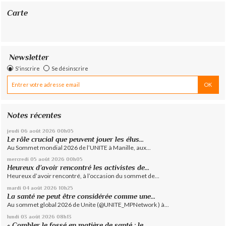
Carte
Newsletter
S'inscrire
Se désinscrire
Notes récentes
jeudi 06
août 2026
00h05
Le rôle crucial que peuvent jouer les élus...
Au Sommet mondial 2026 de l’UNITE à Manille, aux...
mercredi 05
août 2026
00h05
Heureux d’avoir rencontré les activistes de...
Heureux d’avoir rencontré, à l’occasion du sommet de...
mardi 04
août 2026
10h25
La santé ne peut être considérée comme une...
Au sommet global 2026 de Unite (@UNITE_MPNetwork ) à...
lundi 03
août 2026
08h13
« Combler le fossé en matière de santé : le...