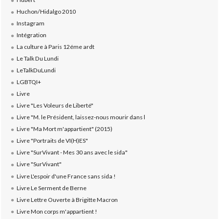
Huchon/Hidalgo 2010
Instagram
Intégration
La culture à Paris 12éme ardt
Le Talk Du Lundi
LeTalkDuLundi
LGBTQI+
Livre
Livre "Les Voleurs de Liberté"
Livre "M. le Président, laissez-nous mourir dans l
Livre "Ma Mort m'appartient" (2015)
Livre "Portraits de VI(H)ES"
Livre "SurVivant - Mes 30 ans avec le sida"
Livre "SurVivant"
Livre L'espoir d'une France sans sida !
Livre Le Serment de Berne
Livre Lettre Ouverte à Brigitte Macron
Livre Mon corps m'appartient !