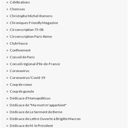
Célébrations
Chemsex
Christophe Michel-Romero
Chroniques Friendly Magazine
Circonscription 75-08
Circonscription Paris 8ème
Club House
Confinement
Conseil de Paris
Conseil régional d'Ile-de-France
Coronavirus
Coronavirus/Covid-19
Coup de coeur
Coup de gueule
Dédicace d'Homopoliticus
Dédicace de "Ma mort m'appartient"
Dédicace de Le Serment de Berne
Dédicace de Lettre Ouverte à Brigitte Macron
Dédicace de M. le Président