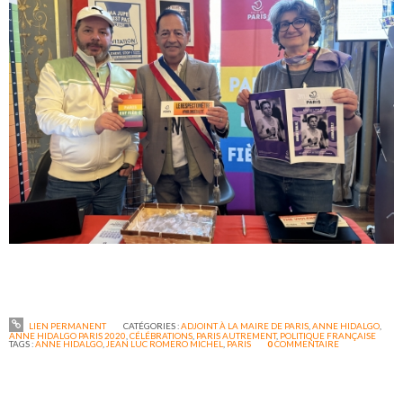
LIEN PERMANENT
CATÉGORIES :
ADJOINT À LA MAIRE DE PARIS
,
ANNE HIDALGO
,
ANNE HIDALGO PARIS 2020
,
CÉLÉBRATIONS
,
PARIS AUTREMENT
,
POLITIQUE FRANÇAISE
TAGS :
ANNE HIDALGO
,
JEAN LUC ROMERO MICHEL
,
PARIS
0
COMMENTAIRE