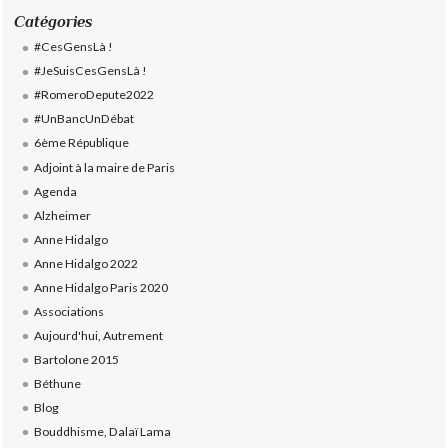
Catégories
#CesGensLà !
#JeSuisCesGensLà !
#RomeroDepute2022
#UnBancUnDébat
6ème République
Adjoint à la maire de Paris
Agenda
Alzheimer
Anne Hidalgo
Anne Hidalgo 2022
Anne Hidalgo Paris 2020
Associations
Aujourd'hui, Autrement
Bartolone 2015
Béthune
Blog
Bouddhisme, Dalaï Lama