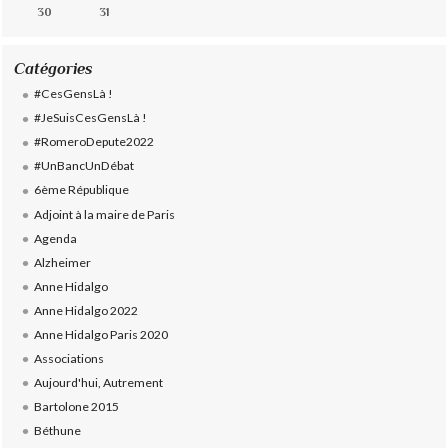
30
31
Catégories
#CesGensLà !
#JeSuisCesGensLà !
#RomeroDepute2022
#UnBancUnDébat
6ème République
Adjoint à la maire de Paris
Agenda
Alzheimer
Anne Hidalgo
Anne Hidalgo 2022
Anne Hidalgo Paris 2020
Associations
Aujourd'hui, Autrement
Bartolone 2015
Béthune