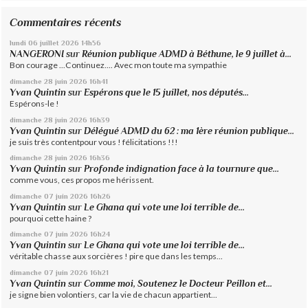
Commentaires récents
lundi 06
juillet 2026
14h56
NANGERONI
sur
Réunion publique ADMD à Béthune, le 9 juillet à...
Bon courage ...Continuez.... Avec mon toute ma sympathie
dimanche 28
juin 2026
16h41
Yvan Quintin
sur
Espérons que le 15 juillet, nos députés...
Espérons-le !
dimanche 28
juin 2026
16h39
Yvan Quintin
sur
Délégué ADMD du 62 : ma 1ère réunion publique...
je suis très contentpour vous ! félicitations !!!
dimanche 28
juin 2026
16h36
Yvan Quintin
sur
Profonde indignation face à la tournure que...
comme vous, ces propos me hérissent.
dimanche 07
juin 2026
16h26
Yvan Quintin
sur
Le Ghana qui vote une loi terrible de...
pourquoi cette haine ?
dimanche 07
juin 2026
16h24
Yvan Quintin
sur
Le Ghana qui vote une loi terrible de...
véritable chasse aux sorcières ! pire que dans les temps...
dimanche 07
juin 2026
16h21
Yvan Quintin
sur
Comme moi, Soutenez le Docteur Peillon et...
je signe bien volontiers, car la vie de chacun appartient...