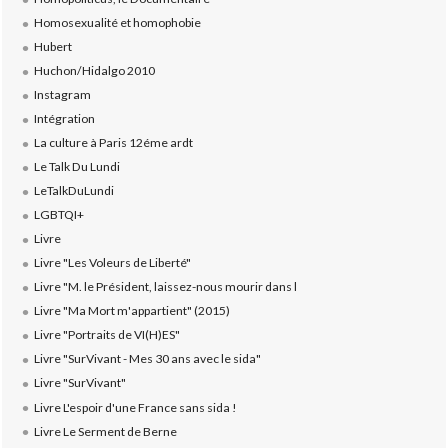
Homosexualité et homophobie
Hubert
Huchon/Hidalgo 2010
Instagram
Intégration
La culture à Paris 12éme ardt
Le Talk Du Lundi
LeTalkDuLundi
LGBTQI+
Livre
Livre "Les Voleurs de Liberté"
Livre "M. le Président, laissez-nous mourir dans l
Livre "Ma Mort m'appartient" (2015)
Livre "Portraits de VI(H)ES"
Livre "SurVivant - Mes 30 ans avec le sida"
Livre "SurVivant"
Livre L'espoir d'une France sans sida !
Livre Le Serment de Berne