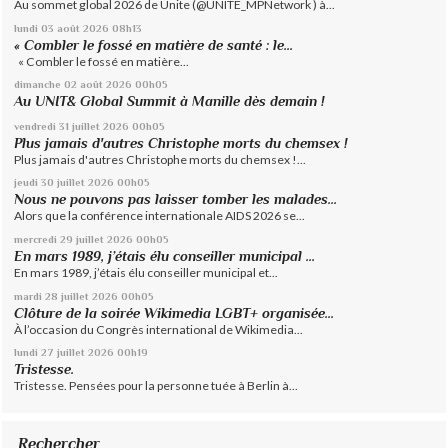
Au sommet global 2026 de Unite (@UNITE_MPNetwork ) à...
lundi 03
août 2026
08h13
« Combler le fossé en matière de santé : le...
« Combler le fossé en matière...
dimanche 02
août 2026
00h05
Au UNIT& Global Summit à Manille dès demain !
vendredi 31
juillet 2026
00h05
Plus jamais d'autres Christophe morts du chemsex !
Plus jamais d'autres Christophe morts du chemsex !...
jeudi 30
juillet 2026
00h05
Nous ne pouvons pas laisser tomber les malades...
Alors que la conférence internationale AIDS 2026 se...
mercredi 29
juillet 2026
00h05
En mars 1989, j’étais élu conseiller municipal ...
En mars 1989, j’étais élu conseiller municipal et...
mardi 28
juillet 2026
00h05
Clôture de la soirée Wikimedia LGBT+ organisée...
À l’occasion du Congrès international de Wikimedia...
lundi 27
juillet 2026
00h19
Tristesse.
Tristesse. Pensées pour la personne tuée à Berlin à...
Rechercher