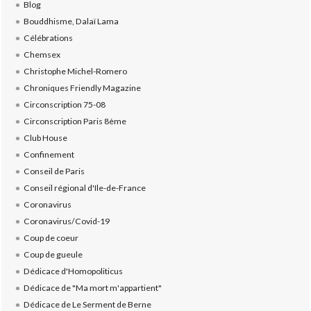
Blog
Bouddhisme, Dalaï Lama
Célébrations
Chemsex
Christophe Michel-Romero
Chroniques Friendly Magazine
Circonscription 75-08
Circonscription Paris 8ème
Club House
Confinement
Conseil de Paris
Conseil régional d'Ile-de-France
Coronavirus
Coronavirus/Covid-19
Coup de coeur
Coup de gueule
Dédicace d'Homopoliticus
Dédicace de "Ma mort m'appartient"
Dédicace de Le Serment de Berne