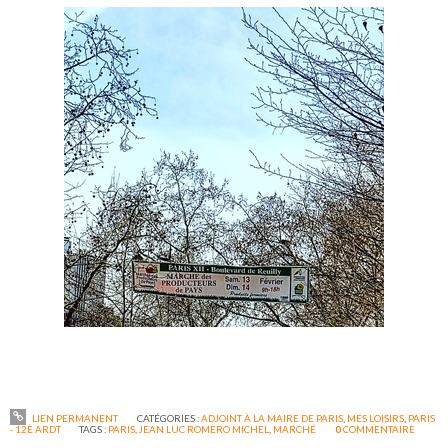
LIEN PERMANENT
CATÉGORIES :
ADJOINT À LA MAIRE DE PARIS
,
MES LOISIRS
,
PARIS
- 12È ARDT
TAGS :
PARIS
,
JEAN LUC ROMERO MICHEL
,
MARCHÉ
0
COMMENTAIRE