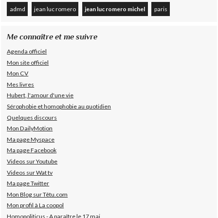
admd
jean luc romero
jean luc romero michel
paris
Me connaître et me suivre
Agenda officiel
Mon site officiel
Mon CV
Mes livres
Hubert, l'amour d'une vie
Sérophobie et homophobie au quotidien
Quelques discours
Mon DailyMotion
Ma page Myspace
Ma page Facebook
Videos sur Youtube
Videos sur Wat tv
Ma page Twitter
Mon Blog sur Têtu.com
Mon profil à La coopol
Homopoliticus - A paraître le 17 mai