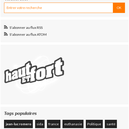
S'abonner au flux RSS
S'abonner au flux ATOM
Tags populaires
jean-luc romero
sida
france
euthanasie
Politique
santé