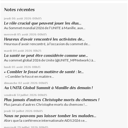
Notes récentes
jeudi 06
août 2026
00h05
Le rôle crucial que peuvent jouer les élus...
Au Sommet mondial 2026 de l’UNITE à Manille, aux...
mercredi 05
août 2026
00h05
Heureux d’avoir rencontré les activistes de...
Heureux d’avoir rencontré, à l’occasion du sommet de...
mardi 04
août 2026
10h25
La santé ne peut être considérée comme une...
Au sommet global 2026 de Unite (@UNITE_MPNetwork ) à...
lundi 03
août 2026
08h13
« Combler le fossé en matière de santé : le...
« Combler le fossé en matière...
dimanche 02
août 2026
00h05
Au UNIT& Global Summit à Manille dès demain !
vendredi 31
juillet 2026
00h05
Plus jamais d'autres Christophe morts du chemsex !
Plus jamais d'autres Christophe morts du chemsex !...
jeudi 30
juillet 2026
00h05
Nous ne pouvons pas laisser tomber les malades...
Alors que la conférence internationale AIDS 2026 se...
mercredi 29
juillet 2026
00h05