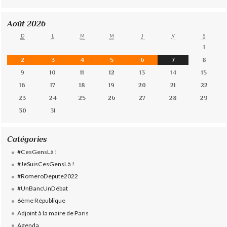
Août 2026
D
L
M
M
J
V
S
1
2
3
4
5
6
7
8
9
10
11
12
13
14
15
16
17
18
19
20
21
22
23
24
25
26
27
28
29
30
31
Catégories
#CesGensLà !
#JeSuisCesGensLà !
#RomeroDepute2022
#UnBancUnDébat
6ème République
Adjoint à la maire de Paris
Agenda