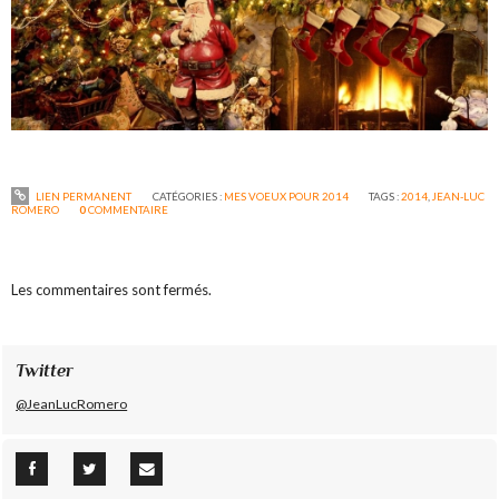
LIEN PERMANENT
CATÉGORIES :
MES VOEUX POUR 2014
TAGS :
2014
,
JEAN-LUC
ROMERO
0
COMMENTAIRE
Les commentaires sont fermés.
Twitter
@JeanLucRomero