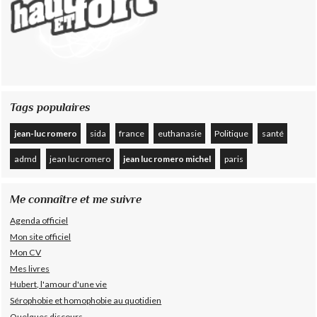
Tags populaires
jean-luc romero
sida
france
euthanasie
Politique
santé
admd
jean luc romero
jean luc romero michel
paris
Me connaître et me suivre
Agenda officiel
Mon site officiel
Mon CV
Mes livres
Hubert, l'amour d'une vie
Sérophobie et homophobie au quotidien
Quelques discours