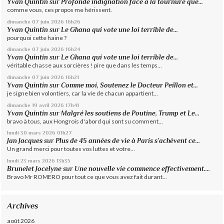
Yvan Quintin
sur
Profonde indignation face à la tournure que...
comme vous, ces propos me hérissent.
dimanche 07
juin 2026
16h26
Yvan Quintin
sur
Le Ghana qui vote une loi terrible de...
pourquoi cette haine ?
dimanche 07
juin 2026
16h24
Yvan Quintin
sur
Le Ghana qui vote une loi terrible de...
véritable chasse aux sorcières ! pire que dans les temps...
dimanche 07
juin 2026
16h21
Yvan Quintin
sur
Comme moi, Soutenez le Docteur Peillon et...
je signe bien volontiers, car la vie de chacun appartient...
dimanche 19
avril 2026
17h41
Yvan Quintin
sur
Malgré les soutiens de Poutine, Trump et Le...
bravo à tous, aux Hongrois d'abord qui sont su comment...
lundi 30
mars 2026
01h27
Jan Jacques
sur
Plus de 45 années de vie à Paris s’achèvent ce...
Un grand merci pour toutes vos luttes et votre...
lundi 23
mars 2026
13h35
Brunelet Jocelyne
sur
Une nouvelle vie commence effectivement....
Bravo Mr ROMERO pour tout ce que vous avez fait durant...
Archives
août 2026