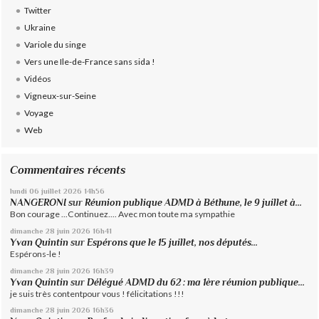
Twitter
Ukraine
Variole du singe
Vers une Ile-de-France sans sida !
Vidéos
Vigneux-sur-Seine
Voyage
Web
Commentaires récents
lundi 06
juillet 2026
14h56
NANGERONI
sur
Réunion publique ADMD à Béthune, le 9 juillet à...
Bon courage ...Continuez.... Avec mon toute ma sympathie
dimanche 28
juin 2026
16h41
Yvan Quintin
sur
Espérons que le 15 juillet, nos députés...
Espérons-le !
dimanche 28
juin 2026
16h39
Yvan Quintin
sur
Délégué ADMD du 62 : ma 1ère réunion publique...
je suis très contentpour vous ! félicitations !!!
dimanche 28
juin 2026
16h36