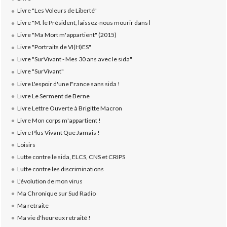
Livre "Les Voleurs de Liberté"
Livre "M. le Président, laissez-nous mourir dans l
Livre "Ma Mort m'appartient" (2015)
Livre "Portraits de VI(H)ES"
Livre "SurVivant - Mes 30 ans avec le sida"
Livre "SurVivant"
Livre L'espoir d'une France sans sida !
Livre Le Serment de Berne
Livre Lettre Ouverte à Brigitte Macron
Livre Mon corps m'appartient !
Livre Plus Vivant Que Jamais !
Loisirs
Lutte contre le sida, ELCS, CNS et CRIPS
Lutte contre les discriminations
L'évolution de mon virus
Ma Chronique sur Sud Radio
Ma retraite
Ma vie d'heureux retraité !