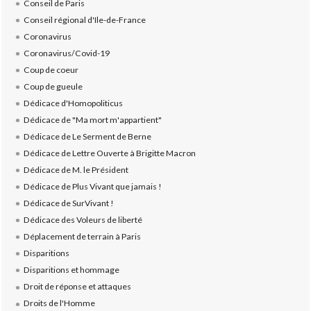
Conseil de Paris
Conseil régional d'Ile-de-France
Coronavirus
Coronavirus/Covid-19
Coup de coeur
Coup de gueule
Dédicace d'Homopoliticus
Dédicace de "Ma mort m'appartient"
Dédicace de Le Serment de Berne
Dédicace de Lettre Ouverte à Brigitte Macron
Dédicace de M. le Président
Dédicace de Plus Vivant que jamais !
Dédicace de SurVivant !
Dédicace des Voleurs de liberté
Déplacement de terrain à Paris
Disparitions
Disparitions et hommage
Droit de réponse et attaques
Droits de l'Homme