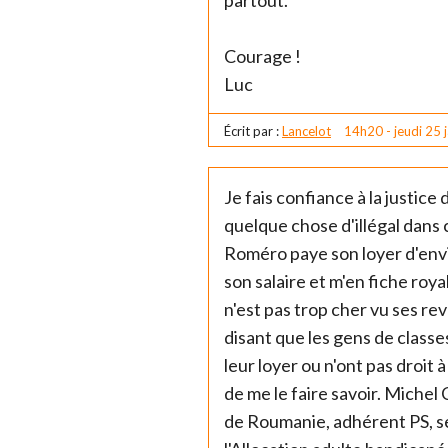
partout.
Courage !
Luc
Écrit par :
Lancelot
14h20
-
jeudi 25
Je fais confiance à la justice 
quelque chose d'illégal dans 
Roméro paye son loyer d'envi
son salaire et m'en fiche roya
n'est pas trop cher vu ses rev
disant que les gens de clas
leur loyer ou n'ont pas droit
de me le faire savoir. Michel
de Roumanie, adhérent PS, se