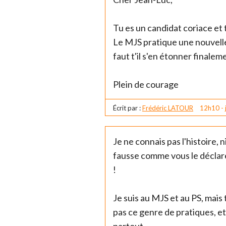
Tu es un candidat coriace et
Le MJS pratique une nouvelle
faut t'il s'en étonner finalem
Plein de courage
Écrit par :
Frédéric LATOUR
12h10
-
Je ne connais pas l'histoire, n
fausse comme vous le déclarez
!
Je suis au MJS et au PS, mai
pas ce genre de pratiques, e