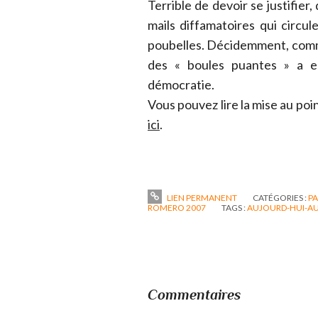
Terrible de devoir se justifier
mails diffamatoires qui circ
poubelles. Décidemment, comme l
des « boules puantes » a e
démocratie.
Vous pouvez lire la mise au poin
ici
.
LIEN PERMANENT
CATÉGORIES :
PA
ROMERO 2007
TAGS :
AUJOURD-HUI-A
Commentaires