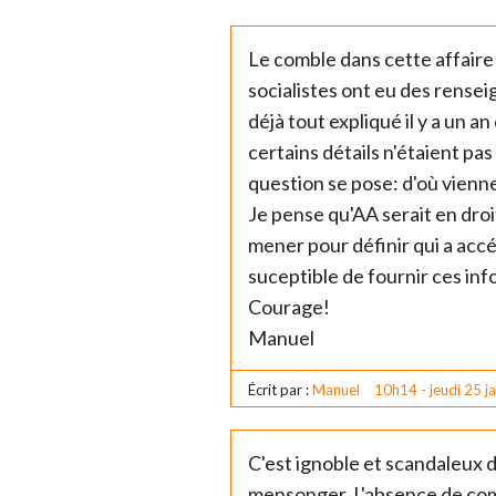
Le comble dans cette affaire
socialistes ont eu des rense
déjà tout expliqué il y a un a
certains détails n'étaient pas
question se pose: d'où vienn
Je pense qu'AA serait en droit
mener pour définir qui a accés
suceptible de fournir ces inf
Courage!
Manuel
Écrit par :
Manuel
10h14
-
jeudi 25
j
C'est ignoble et scandaleux 
mensonger. L'absence de com