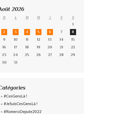
Août 2026
D
L
M
M
J
V
S
1
2
3
4
5
6
7
8
9
10
11
12
13
14
15
16
17
18
19
20
21
22
23
24
25
26
27
28
29
30
31
Catégories
#CesGensLà !
#JeSuisCesGensLà !
#RomeroDepute2022