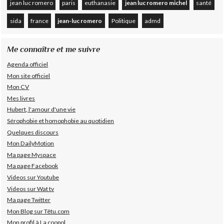
jean luc romero
paris
euthanasie
jean luc romero michel
santé
sida
france
jean-luc romero
Politique
admd
Me connaître et me suivre
Agenda officiel
Mon site officiel
Mon CV
Mes livres
Hubert, l'amour d'une vie
Sérophobie et homophobie au quotidien
Quelques discours
Mon DailyMotion
Ma page Myspace
Ma page Facebook
Videos sur Youtube
Videos sur Wat tv
Ma page Twitter
Mon Blog sur Têtu.com
Mon profil à La coopol