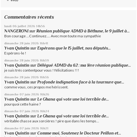
Commentaires récents
lundi 06
juillet 2026
14h56
NANGERONI
sur
Réunion publique ADMD à Béthune, le 9 juillet à...
Bon courage ...Continuez.... Avec mon toute ma sympathie
dimanche 28
juin 2026
16h41
Yvan Quintin
sur
Espérons que le 15 juillet, nos députés...
Espérons-le !
dimanche 28
juin 2026
16h39
Yvan Quintin
sur
Délégué ADMD du 62 : ma 1ère réunion publique...
je suis très contentpour vous ! félicitations !!!
dimanche 28
juin 2026
16h36
Yvan Quintin
sur
Profonde indignation face à la tournure que...
comme vous, ces propos me hérissent.
dimanche 07
juin 2026
16h26
Yvan Quintin
sur
Le Ghana qui vote une loi terrible de...
pourquoi cette haine ?
dimanche 07
juin 2026
16h24
Yvan Quintin
sur
Le Ghana qui vote une loi terrible de...
véritable chasse aux sorcières ! pire que dans les temps...
dimanche 07
juin 2026
16h21
Yvan Quintin
sur
Comme moi, Soutenez le Docteur Peillon et...