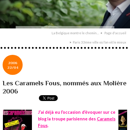
La Belgique montre le chemin…
Page d'accueil
Paris 33ème ville où l’on vit le mieux
2006
22/04
Les Caramels Fous, nommés aux Molière
2006
J’ai déjà eu l’occasion d’évoquer sur ce
blog la troupe parisienne des
Caramels
Fous
.