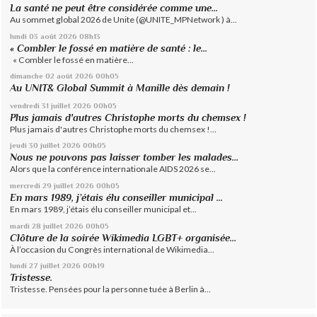
La santé ne peut être considérée comme une...
Au sommet global 2026 de Unite (@UNITE_MPNetwork ) à...
lundi 03
août 2026
08h13
« Combler le fossé en matière de santé : le...
« Combler le fossé en matière...
dimanche 02
août 2026
00h05
Au UNIT& Global Summit à Manille dès demain !
vendredi 31
juillet 2026
00h05
Plus jamais d'autres Christophe morts du chemsex !
Plus jamais d'autres Christophe morts du chemsex !...
jeudi 30
juillet 2026
00h05
Nous ne pouvons pas laisser tomber les malades...
Alors que la conférence internationale AIDS 2026 se...
mercredi 29
juillet 2026
00h05
En mars 1989, j’étais élu conseiller municipal ...
En mars 1989, j’étais élu conseiller municipal et...
mardi 28
juillet 2026
00h05
Clôture de la soirée Wikimedia LGBT+ organisée...
À l’occasion du Congrès international de Wikimedia...
lundi 27
juillet 2026
00h19
Tristesse.
Tristesse. Pensées pour la personne tuée à Berlin à...