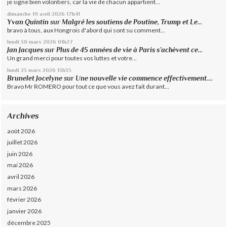
je signe bien volontiers, car la vie de chacun appartient...
dimanche 19
avril 2026
17h41
Yvan Quintin
sur
Malgré les soutiens de Poutine, Trump et Le...
bravo à tous, aux Hongrois d'abord qui sont su comment...
lundi 30
mars 2026
01h27
Jan Jacques
sur
Plus de 45 années de vie à Paris s’achèvent ce...
Un grand merci pour toutes vos luttes et votre...
lundi 23
mars 2026
13h35
Brunelet Jocelyne
sur
Une nouvelle vie commence effectivement....
Bravo Mr ROMERO pour tout ce que vous avez fait durant...
Archives
août 2026
juillet 2026
juin 2026
mai 2026
avril 2026
mars 2026
février 2026
janvier 2026
décembre 2025