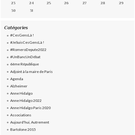
23
24
25
26
27
28
29
30
31
Catégories
#CesGensLà !
#JeSuisCesGensLà !
#RomeroDepute2022
#UnBancUnDébat
6ème République
Adjoint à la maire de Paris
Agenda
Alzheimer
Anne Hidalgo
Anne Hidalgo 2022
Anne Hidalgo Paris 2020
Associations
Aujourd'hui, Autrement
Bartolone 2015