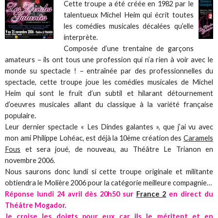
Cette troupe a été créée en 1982 par le
talentueux Michel Heim qui écrit toutes
les comédies musicales décalées qu’elle
interprète.
Composée d’une trentaine de garçons
amateurs – ils ont tous une profession qui n’a rien à voir avec le
monde su spectacle ! – entraînée par des professionnelles du
spectacle, cette troupe joue les comédies musicales de Michel
Heim qui sont le fruit d’un subtil et hilarant détournement
d’oeuvres musicales allant du classique à la variété française
populaire.
Leur dernier spectacle « Les Dindes galantes », que j’ai vu avec
mon ami Philippe Lohéac, est déjà la 10ème création des
Caramels
Fous
et sera joué, de nouveau, au Théâtre Le Trianon en
novembre 2006.
Nous saurons donc lundi si cette troupe originale et militante
obtiendra le Molière 2006 pour la catégorie meilleure compagnie…
Réponse lundi 24 avril dès 20h50 sur
France 2
en direct du
Théâtre Mogador.
Je croise les doigts pour eux car ils le méritent et en