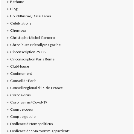
Béthune
Blog
Bouddhisme, Dalaï Lama
Célébrations
Chemsex
Christophe Michel-Romero
Chroniques Friendly Magazine
Circonscription 75-08
Circonscription Paris 8ème
Club House
Confinement
Conseil de Paris
Conseil régional d'Ile-de-France
Coronavirus
Coronavirus/Covid-19
Coup de coeur
Coup de gueule
Dédicace d'Homopoliticus
Dédicace de "Ma mort m'appartient"