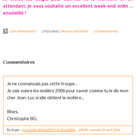
attendant, je vous souhaite un excellent week-end enfin …
ensoleillé !
LIEN PERMANENT
CATÉGORIES :
PARIS AUTREMENT
1
COMMENTAIRE
Commentaires
Je ne connaissais pas cette troupe...
Je vais suivre les molière 2006 pour savoir comme tu le dis mon
cher Jean-Luc si elle obtient le molière...
Bises,
Christophe BG.
Écrit par :
christophe BENAZETH-GUILLAMON
10h00
-
samedi 22
avril 2006