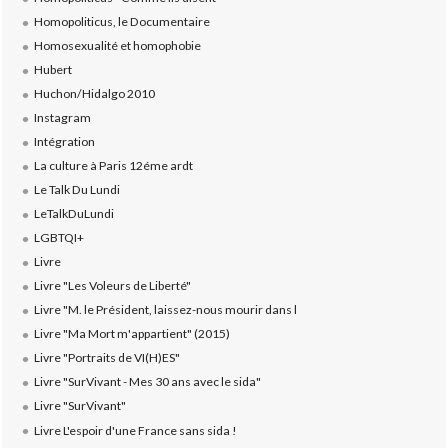
Homopoliticus, le Documentaire
Homosexualité et homophobie
Hubert
Huchon/Hidalgo 2010
Instagram
Intégration
La culture à Paris 12éme ardt
Le Talk Du Lundi
LeTalkDuLundi
LGBTQI+
Livre
Livre "Les Voleurs de Liberté"
Livre "M. le Président, laissez-nous mourir dans l
Livre "Ma Mort m'appartient" (2015)
Livre "Portraits de VI(H)ES"
Livre "SurVivant - Mes 30 ans avec le sida"
Livre "SurVivant"
Livre L'espoir d'une France sans sida !