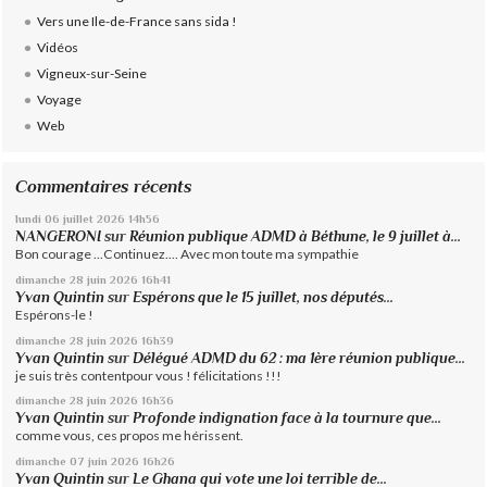
Vers une Ile-de-France sans sida !
Vidéos
Vigneux-sur-Seine
Voyage
Web
Commentaires récents
lundi 06
juillet 2026
14h56
NANGERONI
sur
Réunion publique ADMD à Béthune, le 9 juillet à...
Bon courage ...Continuez.... Avec mon toute ma sympathie
dimanche 28
juin 2026
16h41
Yvan Quintin
sur
Espérons que le 15 juillet, nos députés...
Espérons-le !
dimanche 28
juin 2026
16h39
Yvan Quintin
sur
Délégué ADMD du 62 : ma 1ère réunion publique...
je suis très contentpour vous ! félicitations !!!
dimanche 28
juin 2026
16h36
Yvan Quintin
sur
Profonde indignation face à la tournure que...
comme vous, ces propos me hérissent.
dimanche 07
juin 2026
16h26
Yvan Quintin
sur
Le Ghana qui vote une loi terrible de...