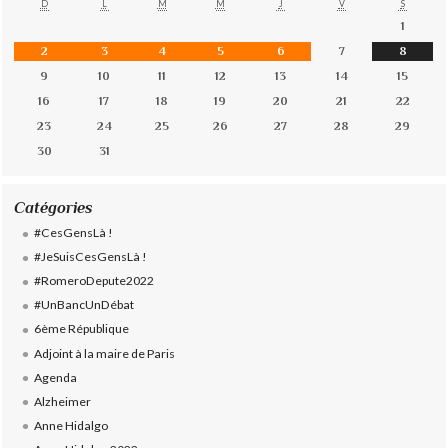
D
L
M
M
J
V
S
1
2
3
4
5
6
7
8
9
10
11
12
13
14
15
16
17
18
19
20
21
22
23
24
25
26
27
28
29
30
31
Catégories
#CesGensLà !
#JeSuisCesGensLà !
#RomeroDepute2022
#UnBancUnDébat
6ème République
Adjoint à la maire de Paris
Agenda
Alzheimer
Anne Hidalgo