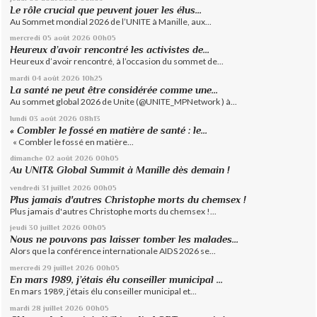
Le rôle crucial que peuvent jouer les élus...
Au Sommet mondial 2026 de l’UNITE à Manille, aux...
mercredi 05
août 2026
00h05
Heureux d’avoir rencontré les activistes de...
Heureux d’avoir rencontré, à l’occasion du sommet de...
mardi 04
août 2026
10h25
La santé ne peut être considérée comme une...
Au sommet global 2026 de Unite (@UNITE_MPNetwork ) à...
lundi 03
août 2026
08h13
« Combler le fossé en matière de santé : le...
« Combler le fossé en matière...
dimanche 02
août 2026
00h05
Au UNIT& Global Summit à Manille dès demain !
vendredi 31
juillet 2026
00h05
Plus jamais d'autres Christophe morts du chemsex !
Plus jamais d'autres Christophe morts du chemsex !...
jeudi 30
juillet 2026
00h05
Nous ne pouvons pas laisser tomber les malades...
Alors que la conférence internationale AIDS 2026 se...
mercredi 29
juillet 2026
00h05
En mars 1989, j’étais élu conseiller municipal ...
En mars 1989, j’étais élu conseiller municipal et...
mardi 28
juillet 2026
00h05