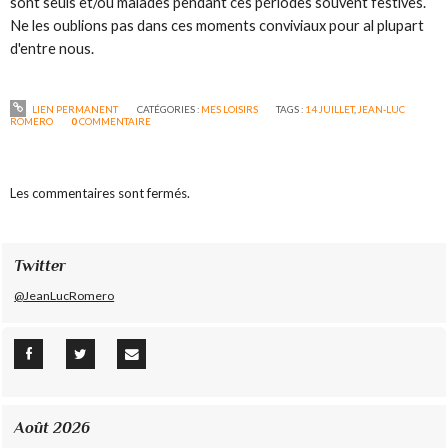
sont seuls et/ou malades pendant ces périodes souvent festives.
Ne les oublions pas dans ces moments conviviaux pour al plupart
d'entre nous.
LIEN PERMANENT
CATÉGORIES :
MES LOISIRS
TAGS :
14 JUILLET
,
JEAN-LUC
ROMERO
0
COMMENTAIRE
Les commentaires sont fermés.
Twitter
@JeanLucRomero
Août 2026