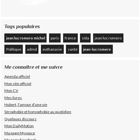
Tags populaires
jean luc romero michel
paris
france
sida
jean luc romero
Politique
admd
euthanasie
santé
jean-luc romero
Me connaître et me suivre
Agenda officiel
Mon site officiel
Mon CV
Mes livres
Hubert, l'amour d'une vie
Sérophobie et homophobie au quotidien
Quelques discours
Mon DailyMotion
Ma page Myspace
Ma page Facebook