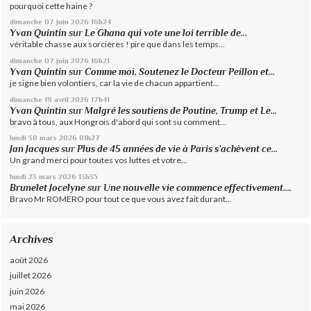
pourquoi cette haine ?
dimanche 07
juin 2026
16h24
Yvan Quintin
sur
Le Ghana qui vote une loi terrible de...
véritable chasse aux sorcières ! pire que dans les temps...
dimanche 07
juin 2026
16h21
Yvan Quintin
sur
Comme moi, Soutenez le Docteur Peillon et...
je signe bien volontiers, car la vie de chacun appartient...
dimanche 19
avril 2026
17h41
Yvan Quintin
sur
Malgré les soutiens de Poutine, Trump et Le...
bravo à tous, aux Hongrois d'abord qui sont su comment...
lundi 30
mars 2026
01h27
Jan Jacques
sur
Plus de 45 années de vie à Paris s’achèvent ce...
Un grand merci pour toutes vos luttes et votre...
lundi 23
mars 2026
13h35
Brunelet Jocelyne
sur
Une nouvelle vie commence effectivement....
Bravo Mr ROMERO pour tout ce que vous avez fait durant...
Archives
août 2026
juillet 2026
juin 2026
mai 2026