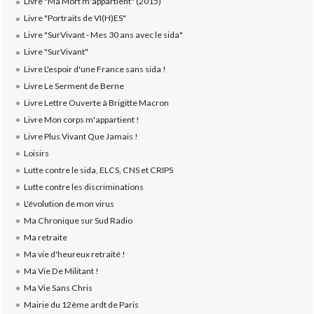
Livre "Ma Mort m'appartient" (2015)
Livre "Portraits de VI(H)ES"
Livre "SurVivant - Mes 30 ans avec le sida"
Livre "SurVivant"
Livre L'espoir d'une France sans sida !
Livre Le Serment de Berne
Livre Lettre Ouverte à Brigitte Macron
Livre Mon corps m'appartient !
Livre Plus Vivant Que Jamais !
Loisirs
Lutte contre le sida, ELCS, CNS et CRIPS
Lutte contre les discriminations
L'évolution de mon virus
Ma Chronique sur Sud Radio
Ma retraite
Ma vie d'heureux retraité !
Ma Vie De Militant !
Ma Vie Sans Chris
Mairie du 12ème ardt de Paris