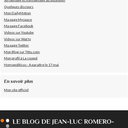
Sérophobie et homophobie au quotidien
Quelques discours
Mon DailyMotion
Ma page Myspace
Ma page Facebook
Videos sur Youtube
Videos sur Wat tv
Ma page Twitter
Mon Blog sur Têtu.com
Mon profil à La coopol
Homopoliticus - A paraître le 17 mai
En savoir plus
Mon site officiel
LE BLOG DE JEAN-LUC ROMERO-