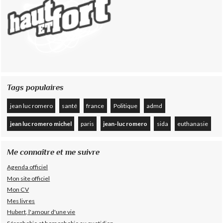
Tags populaires
jean luc romero
santé
france
Politique
admd
jean luc romero michel
paris
jean-luc romero
sida
euthanasie
Me connaître et me suivre
Agenda officiel
Mon site officiel
Mon CV
Mes livres
Hubert, l'amour d'une vie