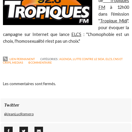
de
Tropiques
FM
à 12h00
dans l'émission
"
Tropique Midi
",
pour évoquer la
campagne sur Internet que lance
ELCS
: "L'homophobie est un
choix, l'homosexualité n'est pas un choix."
LIEN PERMANENT
CATÉGORIES :
AGENDA
,
LUTTE CONTRE LE SIDA, ELCS, CNS ET
CRIPS
,
MEDIAS
0
COMMENTAIRE
Les commentaires sont fermés.
Twitter
@JeanLucRomero