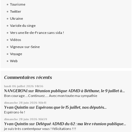
Tourisme
Twitter
Ukraine
Variole du singe
Vers une Ile-de-France sans sida !
Vidéos
Vigneux-sur-Seine
Voyage
Web
Commentaires récents
lundi 06
juillet 2026
14h56
NANGERONI
sur
Réunion publique ADMD à Béthune, le 9 juillet à...
Bon courage ...Continuez.... Avec mon toute ma sympathie
dimanche 28
juin 2026
16h41
Yvan Quintin
sur
Espérons que le 15 juillet, nos députés...
Espérons-le !
dimanche 28
juin 2026
16h39
Yvan Quintin
sur
Délégué ADMD du 62 : ma 1ère réunion publique...
je suis très contentpour vous ! félicitations !!!