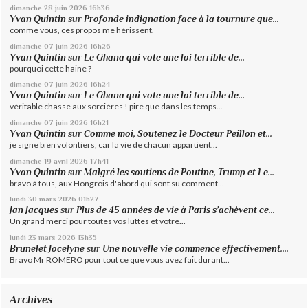
dimanche 28
juin 2026
16h36
Yvan Quintin
sur
Profonde indignation face à la tournure que...
comme vous, ces propos me hérissent.
dimanche 07
juin 2026
16h26
Yvan Quintin
sur
Le Ghana qui vote une loi terrible de...
pourquoi cette haine ?
dimanche 07
juin 2026
16h24
Yvan Quintin
sur
Le Ghana qui vote une loi terrible de...
véritable chasse aux sorcières ! pire que dans les temps...
dimanche 07
juin 2026
16h21
Yvan Quintin
sur
Comme moi, Soutenez le Docteur Peillon et...
je signe bien volontiers, car la vie de chacun appartient...
dimanche 19
avril 2026
17h41
Yvan Quintin
sur
Malgré les soutiens de Poutine, Trump et Le...
bravo à tous, aux Hongrois d'abord qui sont su comment...
lundi 30
mars 2026
01h27
Jan Jacques
sur
Plus de 45 années de vie à Paris s’achèvent ce...
Un grand merci pour toutes vos luttes et votre...
lundi 23
mars 2026
13h35
Brunelet Jocelyne
sur
Une nouvelle vie commence effectivement....
Bravo Mr ROMERO pour tout ce que vous avez fait durant...
Archives