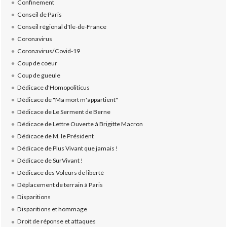
Confinement
Conseil de Paris
Conseil régional d'Ile-de-France
Coronavirus
Coronavirus/Covid-19
Coup de coeur
Coup de gueule
Dédicace d'Homopoliticus
Dédicace de "Ma mort m'appartient"
Dédicace de Le Serment de Berne
Dédicace de Lettre Ouverte à Brigitte Macron
Dédicace de M. le Président
Dédicace de Plus Vivant que jamais !
Dédicace de SurVivant !
Dédicace des Voleurs de liberté
Déplacement de terrain à Paris
Disparitions
Disparitions et hommage
Droit de réponse et attaques