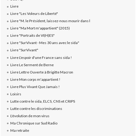
Livre
Livre "Les Voleurs de Liberté"
Livre "M. le Président, laissez-nous mourir dans l
Livre "Ma Mort m'appartient" (2015)
Livre "Portraits de VI(H)ES"
Livre "SurVivant - Mes 30 ans avec le sida"
Livre "SurVivant"
Livre L'espoir d'une France sans sida !
Livre Le Serment de Berne
Livre Lettre Ouverte à Brigitte Macron
Livre Mon corps m'appartient !
Livre Plus Vivant Que Jamais !
Loisirs
Lutte contre le sida, ELCS, CNS et CRIPS
Lutte contre les discriminations
L'évolution de mon virus
Ma Chronique sur Sud Radio
Ma retraite