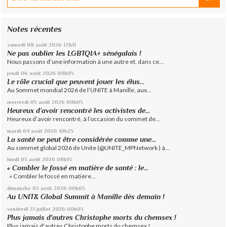
Notes récentes
samedi 08
août 2026
17h11
Ne pas oublier les LGBTQIA+ sénégalais !
Nous passons d’une information à une autre et, dans ce...
jeudi 06
août 2026
00h05
Le rôle crucial que peuvent jouer les élus...
Au Sommet mondial 2026 de l’UNITE à Manille, aux...
mercredi 05
août 2026
00h05
Heureux d’avoir rencontré les activistes de...
Heureux d’avoir rencontré, à l’occasion du sommet de...
mardi 04
août 2026
10h25
La santé ne peut être considérée comme une...
Au sommet global 2026 de Unite (@UNITE_MPNetwork ) à...
lundi 03
août 2026
08h13
« Combler le fossé en matière de santé : le...
« Combler le fossé en matière...
dimanche 02
août 2026
00h05
Au UNIT& Global Summit à Manille dès demain !
vendredi 31
juillet 2026
00h05
Plus jamais d'autres Christophe morts du chemsex !
Plus jamais d'autres Christophe morts du chemsex !...