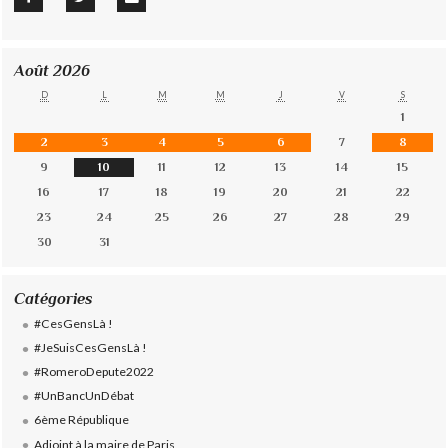
Août 2026
D
L
M
M
J
V
S
1
2
3
4
5
6
7
8
9
10
11
12
13
14
15
16
17
18
19
20
21
22
23
24
25
26
27
28
29
30
31
Catégories
#CesGensLà !
#JeSuisCesGensLà !
#RomeroDepute2022
#UnBancUnDébat
6ème République
Adjoint à la maire de Paris