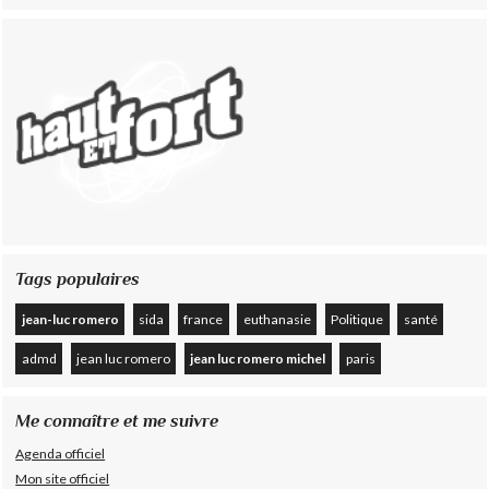
Tags populaires
jean-luc romero
sida
france
euthanasie
Politique
santé
admd
jean luc romero
jean luc romero michel
paris
Me connaître et me suivre
Agenda officiel
Mon site officiel