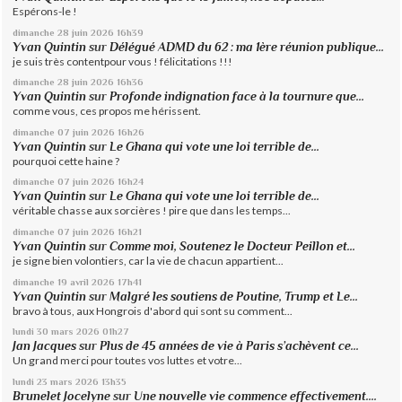
Espérons-le !
dimanche 28
juin 2026
16h39
Yvan Quintin
sur
Délégué ADMD du 62 : ma 1ère réunion publique...
je suis très contentpour vous ! félicitations !!!
dimanche 28
juin 2026
16h36
Yvan Quintin
sur
Profonde indignation face à la tournure que...
comme vous, ces propos me hérissent.
dimanche 07
juin 2026
16h26
Yvan Quintin
sur
Le Ghana qui vote une loi terrible de...
pourquoi cette haine ?
dimanche 07
juin 2026
16h24
Yvan Quintin
sur
Le Ghana qui vote une loi terrible de...
véritable chasse aux sorcières ! pire que dans les temps...
dimanche 07
juin 2026
16h21
Yvan Quintin
sur
Comme moi, Soutenez le Docteur Peillon et...
je signe bien volontiers, car la vie de chacun appartient...
dimanche 19
avril 2026
17h41
Yvan Quintin
sur
Malgré les soutiens de Poutine, Trump et Le...
bravo à tous, aux Hongrois d'abord qui sont su comment...
lundi 30
mars 2026
01h27
Jan Jacques
sur
Plus de 45 années de vie à Paris s’achèvent ce...
Un grand merci pour toutes vos luttes et votre...
lundi 23
mars 2026
13h35
Brunelet Jocelyne
sur
Une nouvelle vie commence effectivement....