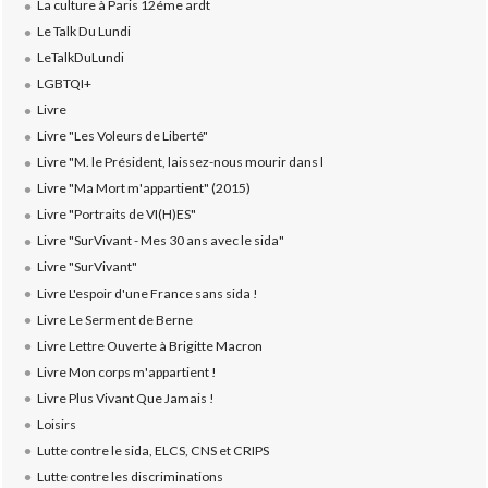
La culture à Paris 12éme ardt
Le Talk Du Lundi
LeTalkDuLundi
LGBTQI+
Livre
Livre "Les Voleurs de Liberté"
Livre "M. le Président, laissez-nous mourir dans l
Livre "Ma Mort m'appartient" (2015)
Livre "Portraits de VI(H)ES"
Livre "SurVivant - Mes 30 ans avec le sida"
Livre "SurVivant"
Livre L'espoir d'une France sans sida !
Livre Le Serment de Berne
Livre Lettre Ouverte à Brigitte Macron
Livre Mon corps m'appartient !
Livre Plus Vivant Que Jamais !
Loisirs
Lutte contre le sida, ELCS, CNS et CRIPS
Lutte contre les discriminations