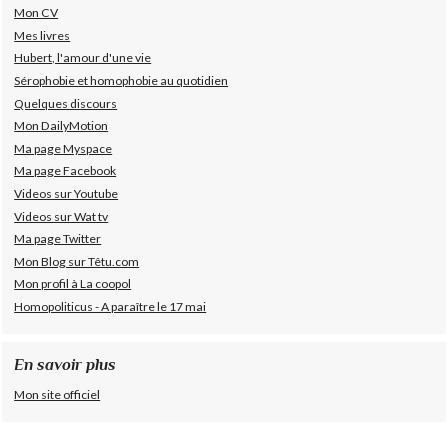
Mon CV
Mes livres
Hubert, l'amour d'une vie
Sérophobie et homophobie au quotidien
Quelques discours
Mon DailyMotion
Ma page Myspace
Ma page Facebook
Videos sur Youtube
Videos sur Wat tv
Ma page Twitter
Mon Blog sur Têtu.com
Mon profil à La coopol
Homopoliticus - A paraître le 17 mai
En savoir plus
Mon site officiel