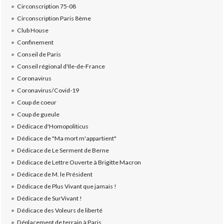
Circonscription 75-08
Circonscription Paris 8ème
Club House
Confinement
Conseil de Paris
Conseil régional d'Ile-de-France
Coronavirus
Coronavirus/Covid-19
Coup de coeur
Coup de gueule
Dédicace d'Homopoliticus
Dédicace de "Ma mort m'appartient"
Dédicace de Le Serment de Berne
Dédicace de Lettre Ouverte à Brigitte Macron
Dédicace de M. le Président
Dédicace de Plus Vivant que jamais !
Dédicace de SurVivant !
Dédicace des Voleurs de liberté
Déplacement de terrain à Paris