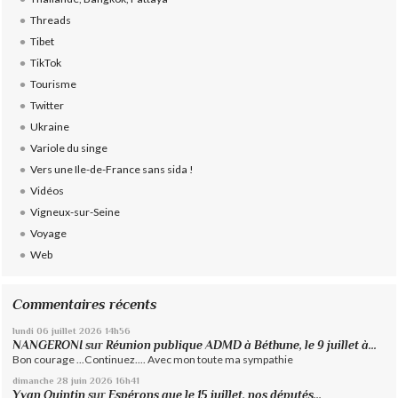
Threads
Tibet
TikTok
Tourisme
Twitter
Ukraine
Variole du singe
Vers une Ile-de-France sans sida !
Vidéos
Vigneux-sur-Seine
Voyage
Web
Commentaires récents
lundi 06
juillet 2026
14h56
NANGERONI
sur
Réunion publique ADMD à Béthune, le 9 juillet à...
Bon courage ...Continuez.... Avec mon toute ma sympathie
dimanche 28
juin 2026
16h41
Yvan Quintin
sur
Espérons que le 15 juillet, nos députés...