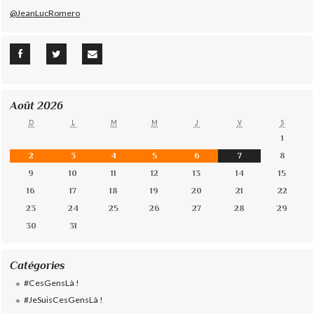
@JeanLucRomero
Août 2026
D
L
M
M
J
V
S
1
2
3
4
5
6
7
8
9
10
11
12
13
14
15
16
17
18
19
20
21
22
23
24
25
26
27
28
29
30
31
Catégories
#CesGensLà !
#JeSuisCesGensLà !