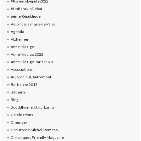
#RomeroDepute2022
#UnBancUnDébat
6ème République
Adjoint à la maire de Paris
Agenda
Alzheimer
Anne Hidalgo
Anne Hidalgo 2022
Anne Hidalgo Paris 2020
Associations
Aujourd'hui, Autrement
Bartolone 2015
Béthune
Blog
Bouddhisme, Dalaï Lama
Célébrations
Chemsex
Christophe Michel-Romero
Chroniques Friendly Magazine