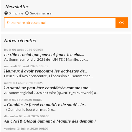
Newsletter
S'inscrire
Se désinscrire
Notes récentes
jeudi 06
août 2026
00h05
Le rôle crucial que peuvent jouer les élus...
Au Sommet mondial 2026 de l’UNITE à Manille, aux...
mercredi 05
août 2026
00h05
Heureux d’avoir rencontré les activistes de...
Heureux d’avoir rencontré, à l’occasion du sommet de...
mardi 04
août 2026
10h25
La santé ne peut être considérée comme une...
Au sommet global 2026 de Unite (@UNITE_MPNetwork ) à...
lundi 03
août 2026
08h13
« Combler le fossé en matière de santé : le...
« Combler le fossé en matière...
dimanche 02
août 2026
00h05
Au UNIT& Global Summit à Manille dès demain !
vendredi 31
juillet 2026
00h05