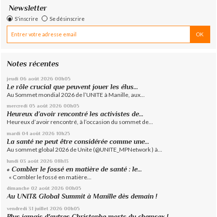
Newsletter
S'inscrire
Se désinscrire
Notes récentes
jeudi 06
août 2026
00h05
Le rôle crucial que peuvent jouer les élus...
Au Sommet mondial 2026 de l’UNITE à Manille, aux...
mercredi 05
août 2026
00h05
Heureux d’avoir rencontré les activistes de...
Heureux d’avoir rencontré, à l’occasion du sommet de...
mardi 04
août 2026
10h25
La santé ne peut être considérée comme une...
Au sommet global 2026 de Unite (@UNITE_MPNetwork ) à...
lundi 03
août 2026
08h13
« Combler le fossé en matière de santé : le...
« Combler le fossé en matière...
dimanche 02
août 2026
00h05
Au UNIT& Global Summit à Manille dès demain !
vendredi 31
juillet 2026
00h05
Plus jamais d'autres Christophe morts du chemsex !