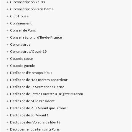
Circonscription 75-08
Circonscription Paris 8ème
Club House
Confinement
Conseil de Paris
Conseil régional d'Ile-de-France
Coronavirus
Coronavirus/Covid-19
Coup de coeur
Coup de gueule
Dédicace d'Homopoliticus
Dédicace de "Ma mort m'appartient"
Dédicace de Le Serment de Berne
Dédicace de Lettre Ouverte à Brigitte Macron
Dédicace de M. le Président
Dédicace de Plus Vivant que jamais !
Dédicace de SurVivant !
Dédicace des Voleurs de liberté
Déplacement de terrain à Paris