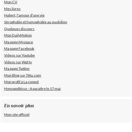
Mon CV
Mes livres
Hubert, l'amour d'une vie
Sérophobie et homophobie au quotidien
Quelques discours
Mon DailyMotion
Ma page Myspace
Ma page Facebook
Videos sur Youtube
Videos sur Wat tv
Ma page Twitter
Mon Blog sur Têtu.com
Mon profil à La coopol
Homopoliticus - A paraître le 17 mai
En savoir plus
Mon site officiel