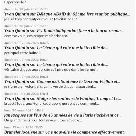
Espérons-le !
dimanche 28
juin 2026
16h39
Yvan Quintin
sur
Délégué ADMD du 62 : ma 1ère réunion publique...
je suis très contentpour vous ! félicitations !!!
dimanche 28
juin 2026
16h36
Yvan Quintin
sur
Profonde indignation face à la tournure que...
comme vous, ces propos me hérissent.
dimanche 07
juin 2026
16h26
Yvan Quintin
sur
Le Ghana qui vote une loi terrible de...
pourquoi cette haine ?
dimanche 07
juin 2026
16h24
Yvan Quintin
sur
Le Ghana qui vote une loi terrible de...
véritable chasse aux sorcières ! pire que dans les temps...
dimanche 07
juin 2026
16h21
Yvan Quintin
sur
Comme moi, Soutenez le Docteur Peillon et...
je signe bien volontiers, car la vie de chacun appartient...
dimanche 19
avril 2026
17h41
Yvan Quintin
sur
Malgré les soutiens de Poutine, Trump et Le...
bravo à tous, aux Hongrois d'abord qui sont su comment...
lundi 30
mars 2026
01h27
Jan Jacques
sur
Plus de 45 années de vie à Paris s’achèvent ce...
Un grand merci pour toutes vos luttes et votre...
lundi 23
mars 2026
13h35
Brunelet Jocelyne
sur
Une nouvelle vie commence effectivement....