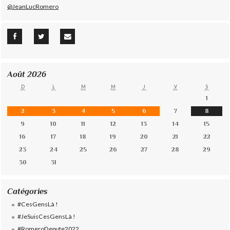
@JeanLucRomero
Août 2026
D
L
M
M
J
V
S
1
2
3
4
5
6
7
8
9
10
11
12
13
14
15
16
17
18
19
20
21
22
23
24
25
26
27
28
29
30
31
Catégories
#CesGensLà !
#JeSuisCesGensLà !
#RomeroDepute2022