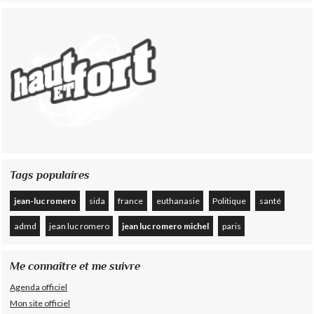
Tags populaires
jean-luc romero
sida
france
euthanasie
Politique
santé
admd
jean luc romero
jean luc romero michel
paris
Me connaître et me suivre
Agenda officiel
Mon site officiel