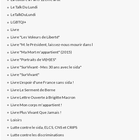
Le Talk Du Lundi
LeTalkDuLundi
LGBTQI+
Livre
Livre "Les Voleurs de Liberté"
Livre "M. le Président, laissez-nous mourir dans l
Livre "Ma Mort m'appartient" (2015)
Livre "Portraits de VI(H)ES"
Livre "SurVivant - Mes 30 ans avec le sida"
Livre "SurVivant"
Livre L'espoir d'une France sans sida !
Livre Le Serment de Berne
Livre Lettre Ouverte à Brigitte Macron
Livre Mon corps m'appartient !
Livre Plus Vivant Que Jamais !
Loisirs
Lutte contre le sida, ELCS, CNS et CRIPS
Lutte contre les discriminations