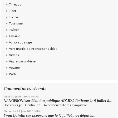
Threads
Tibet
TikTok
Tourisme
Twitter
Ukraine
Variole du singe
Vers une Ile-de-France sans sida !
Vidéos
Vigneux-sur-Seine
Voyage
Web
Commentaires récents
lundi 06
juillet 2026
14h56
NANGERONI
sur
Réunion publique ADMD à Béthune, le 9 juillet à...
Bon courage ...Continuez.... Avec mon toute ma sympathie
dimanche 28
juin 2026
16h41
Yvan Quintin
sur
Espérons que le 15 juillet, nos députés...