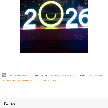
LIEN PERMANENT
CATÉGORIES :
MES VOEUX POUR 2026
TAGS :
2026
,
JEAN LUC
ROMERO MICHEL
,
PATTAYA
0
COMMENTAIRE
Twitter