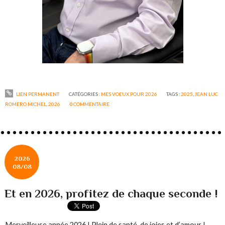
LIEN PERMANENT
CATÉGORIES :
MES VOEUX POUR 2026
TAGS :
2025
,
JEAN LUC
ROMERO MICHEL
,
2026
0
COMMENTAIRE
2026
08/08
Et en 2026, profitez de chaque seconde !
Merveilleuse année 2026 ! Plein de santé, de joies et d’amour !