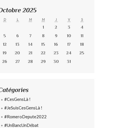
Octobre 2025
D
L
M
M
J
V
S
1
2
3
4
5
6
7
8
9
10
11
12
13
14
15
16
17
18
19
20
21
22
23
24
25
26
27
28
29
30
31
Catégories
#CesGensLà !
#JeSuisCesGensLà !
#RomeroDepute2022
#UnBancUnDébat