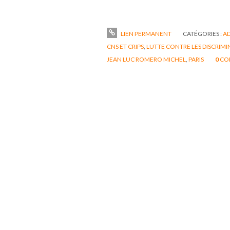
LIEN PERMANENT
CATÉGORIES :
AD
CNS ET CRIPS
,
LUTTE CONTRE LES DISCRIM
JEAN LUC ROMERO MICHEL
,
PARIS
0
CO