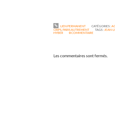
LIEN PERMANENT
CATÉGORIES :
A
CRIPS
,
PARIS AUTREMENT
TAGS :
JEAN-L
HYBER
0
COMMENTAIRE
Les commentaires sont fermés.