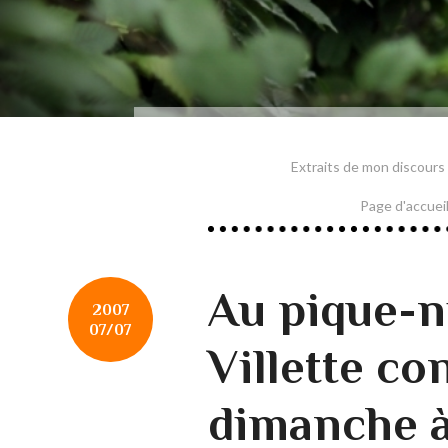
Extraits de mon discours
Page d'accuei
Au pique-n
2007
07/07
Villette co
dimanche à