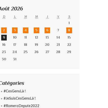
Août 2026
D
L
M
M
J
V
S
1
2
3
4
5
6
7
8
9
10
11
12
13
14
15
16
17
18
19
20
21
22
23
24
25
26
27
28
29
30
31
Catégories
#CesGensLà !
#JeSuisCesGensLà !
#RomeroDepute2022