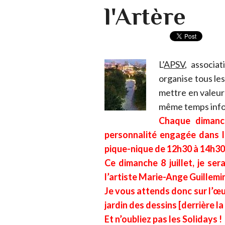
l'Artère
L’
APSV
, associat
organise tous le
mettre en valeur 
même temps inform
Chaque dimanch
personnalité engagée dans la
pique-nique de 12h30 à 14h30
Ce dimanche 8 juillet, je ser
l’artiste Marie-Ange Guillemi
Je vous attends donc sur l’œuv
jardin des dessins [derrière l
Et n’oubliez pas les Solidays !