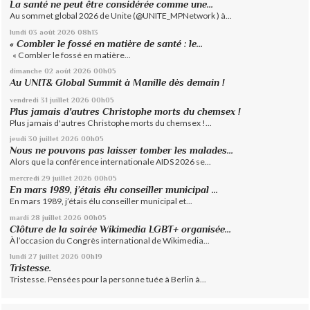
La santé ne peut être considérée comme une...
Au sommet global 2026 de Unite (@UNITE_MPNetwork ) à...
lundi 03
août 2026
08h13
« Combler le fossé en matière de santé : le...
« Combler le fossé en matière...
dimanche 02
août 2026
00h05
Au UNIT& Global Summit à Manille dès demain !
vendredi 31
juillet 2026
00h05
Plus jamais d'autres Christophe morts du chemsex !
Plus jamais d'autres Christophe morts du chemsex !...
jeudi 30
juillet 2026
00h05
Nous ne pouvons pas laisser tomber les malades...
Alors que la conférence internationale AIDS 2026 se...
mercredi 29
juillet 2026
00h05
En mars 1989, j’étais élu conseiller municipal ...
En mars 1989, j’étais élu conseiller municipal et...
mardi 28
juillet 2026
00h05
Clôture de la soirée Wikimedia LGBT+ organisée...
À l’occasion du Congrès international de Wikimedia...
lundi 27
juillet 2026
00h19
Tristesse.
Tristesse. Pensées pour la personne tuée à Berlin à...