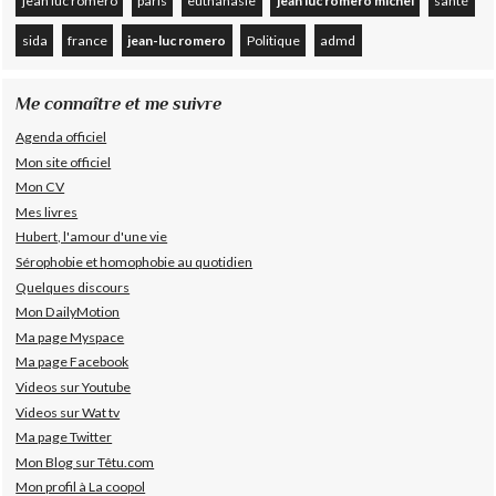
jean luc romero
paris
euthanasie
jean luc romero michel
santé
sida
france
jean-luc romero
Politique
admd
Me connaître et me suivre
Agenda officiel
Mon site officiel
Mon CV
Mes livres
Hubert, l'amour d'une vie
Sérophobie et homophobie au quotidien
Quelques discours
Mon DailyMotion
Ma page Myspace
Ma page Facebook
Videos sur Youtube
Videos sur Wat tv
Ma page Twitter
Mon Blog sur Têtu.com
Mon profil à La coopol