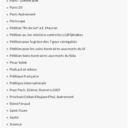
Paris - 20ème ardt
Paris 20
Paris Autrement
Périscope
Pétition "fin de vie" à E. Macron
Pétition au 1er ministre contre les LGBTphobies
Pétition pour la grâce des 7 gays sénégalais
Pétition pour les soins funéraires aux morts du VI
Pétition Soins funéraires aux morts du Sida
Pinar Selek
Podcast et videos
Politique française
Politique internationale
Pour Paris 12ème, Romero 2007
Prochain Débat d'Aujourd'hui, Autrement
Rémi Féraud
Saint-Ouen
Santé
Science