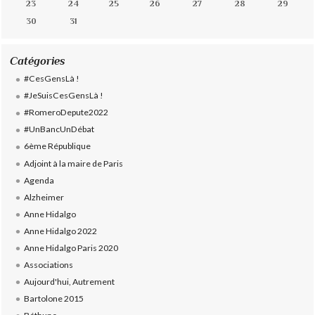
23
24
25
26
27
28
29
30
31
Catégories
#CesGensLà !
#JeSuisCesGensLà !
#RomeroDepute2022
#UnBancUnDébat
6ème République
Adjoint à la maire de Paris
Agenda
Alzheimer
Anne Hidalgo
Anne Hidalgo 2022
Anne Hidalgo Paris 2020
Associations
Aujourd'hui, Autrement
Bartolone 2015