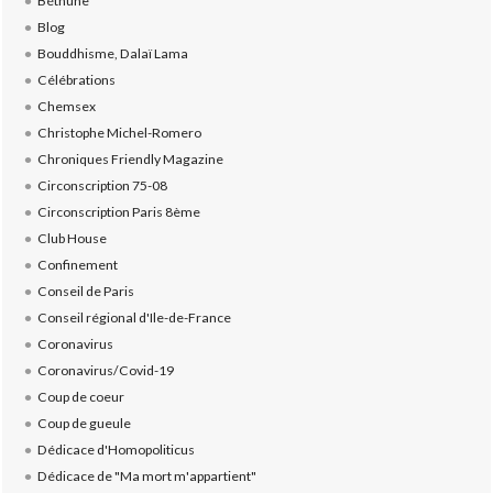
Béthune
Blog
Bouddhisme, Dalaï Lama
Célébrations
Chemsex
Christophe Michel-Romero
Chroniques Friendly Magazine
Circonscription 75-08
Circonscription Paris 8ème
Club House
Confinement
Conseil de Paris
Conseil régional d'Ile-de-France
Coronavirus
Coronavirus/Covid-19
Coup de coeur
Coup de gueule
Dédicace d'Homopoliticus
Dédicace de "Ma mort m'appartient"