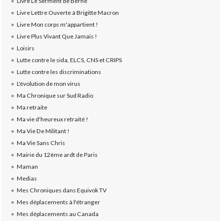
Livre Le Serment de Berne
Livre Lettre Ouverte à Brigitte Macron
Livre Mon corps m'appartient !
Livre Plus Vivant Que Jamais !
Loisirs
Lutte contre le sida, ELCS, CNS et CRIPS
Lutte contre les discriminations
L'évolution de mon virus
Ma Chronique sur Sud Radio
Ma retraite
Ma vie d'heureux retraité !
Ma Vie De Militant !
Ma Vie Sans Chris
Mairie du 12ème ardt de Paris
Maman
Medias
Mes Chroniques dans Equivok TV
Mes déplacements à l'étranger
Mes déplacements au Canada