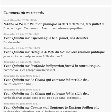
Commentaires récents
lundi 06
juillet 2026
14h56
NANGERONI
sur
Réunion publique ADMD à Béthune, le 9 juillet à...
Bon courage ...Continuez.... Avec mon toute ma sympathie
dimanche 28
juin 2026
16h41
Yvan Quintin
sur
Espérons que le 15 juillet, nos députés...
Espérons-le !
dimanche 28
juin 2026
16h39
Yvan Quintin
sur
Délégué ADMD du 62 : ma 1ère réunion publique...
je suis très contentpour vous ! félicitations !!!
dimanche 28
juin 2026
16h36
Yvan Quintin
sur
Profonde indignation face à la tournure que...
comme vous, ces propos me hérissent.
dimanche 07
juin 2026
16h26
Yvan Quintin
sur
Le Ghana qui vote une loi terrible de...
pourquoi cette haine ?
dimanche 07
juin 2026
16h24
Yvan Quintin
sur
Le Ghana qui vote une loi terrible de...
véritable chasse aux sorcières ! pire que dans les temps...
dimanche 07
juin 2026
16h21
Yvan Quintin
sur
Comme moi, Soutenez le Docteur Peillon et...
je signe bien volontiers, car la vie de chacun appartient...