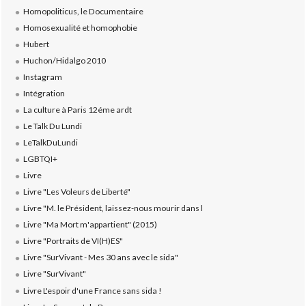
Homopoliticus, le Documentaire
Homosexualité et homophobie
Hubert
Huchon/Hidalgo 2010
Instagram
Intégration
La culture à Paris 12éme ardt
Le Talk Du Lundi
LeTalkDuLundi
LGBTQI+
Livre
Livre "Les Voleurs de Liberté"
Livre "M. le Président, laissez-nous mourir dans l
Livre "Ma Mort m'appartient" (2015)
Livre "Portraits de VI(H)ES"
Livre "SurVivant - Mes 30 ans avec le sida"
Livre "SurVivant"
Livre L'espoir d'une France sans sida !